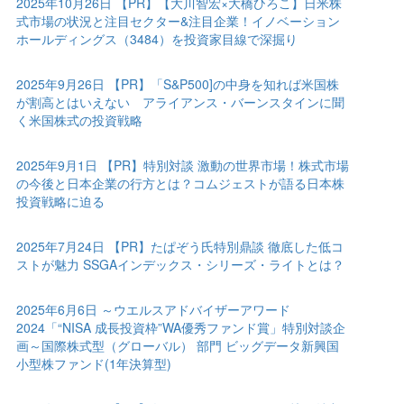
2025年10月26日 【PR】【大川智宏×大橋ひろこ】日米株
式市場の状況と注目セクター&注目企業！イノベーション
ホールディングス（3484）を投資家目線で深掘り
2025年9月26日 【PR】「S&P500]の中身を知れば米国株
が割高とはいえない アライアンス・バーンスタインに聞
く米国株式の投資戦略
2025年9月1日 【PR】特別対談 激動の世界市場！株式市場
の今後と日本企業の行方とは？コムジェストが語る日本株
投資戦略に迫る
2025年7月24日 【PR】たぱぞう氏特別鼎談 徹底した低コ
ストが魅力 SSGAインデックス・シリーズ・ライトとは？
2025年6月6日 ～ウエルスアドバイザーアワード
2024「“NISA 成長投資枠”WA優秀ファンド賞」特別対談企
画～国際株式型（グローバル） 部門 ビッグデータ新興国
小型株ファンド(1年決算型)