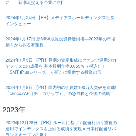
に――新潮流捉える企業に注目
2024年1月24日 【PR】メディアスホールディングス社長
インタビュー
2024年1月17日 新NISA成長投資枠活用術―2023年の市場
動向から探る有望株
2024年1月9日 【PR】長期の資産形成にクオンツ運用の力
でプラスαの成果を 基本報酬年率0.055％（税込）！
「SMT iPlusシリーズ」が新たに提供する投資の形
2024年1月9日 【PR】国内初の会員数100万人突破を達成!
「chocoZAP（チョコザップ）」の急成長と今後の戦略
2023年
2023年12月28日 【PR】ルールに基づく配当利回り重視の
運用でインデックスを上回る成績を実現＝日本好配当リバ
ランスオープンの魅力