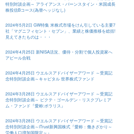
特別対談企画～ アライアンス・バーンスタイン・米国成長
株投信Bコース(為替ヘッジなし)
2024年5月2日 GW特集 米株式市場をけん引している主要7
社「マグニフィセント・セブン」、業績と株価推移を総括!
見えてきたものは・・・
2024年4月25日 新NISA活況、優待・分割で個人投資家へ
アピール合戦
2024年4月25日 ウエルスアドバイザーアワード ～受賞記
念特別対談企画～キャピタル 世界株式ファンド
2024年3月28日 ウエルスアドバイザーアワード ～受賞記
念特別対談企画～ ピクテ・ゴールデン・リスクプレミア
ム・ファンド『愛称:ポラリス』
2024年3月28日 ウエルスアドバイザーアワード ～受賞記
念特別対談企画～iTrust新興国株式『愛称：働きざかり～
労働人口増加国限定～』