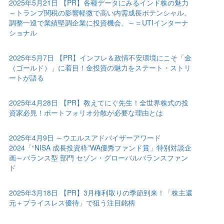
2025年5月21日 【PR】各種データにみるインド株の魅力
～トランプ関税の影響軽微で高い内需成長ポテンシャル。
調整一巡で業績堅調企業に投資機会。～＝UTIインターナ
ショナル
2025年5月7日 【PR】インフレ＆政情不安環境にこそ「金
（ゴールド）」に着目！金投資の魅力をステート・ストリ
ートが語る
2025年4月28日 【PR】教えてにぐ先生！全世界株式の投
資家必見！ポートフォリオ分散が必要な理由とは
2025年4月9日 ～ウエルスアドバイザーアワード
2024「“NISA 成長投資枠”WA優秀ファンド賞」特別対談企
画～バランス型 部門 セゾン・グローバルバランスファン
ド
2025年3月18日 【PR】3月権利取りの季節到来！「株主還
元＋プライスレス優待」で狙う注目銘柄