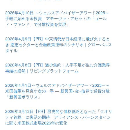
2026年4月10日 ～ウェルスアドバイザーアワード2025～
手軽に始める金投資 アモーヴァ・アセットの「ゴール
ド・ファンド」で分散投資を実現」
2026年4月9日【PR】中東情勢が日本経済に飛び火すると
き 恩恵セクターと金融政策逆転のシナリオ｜グローバルス
タイル
2026年4月8日【PR】過少集約・人手不足が生む介護業界
再編の必然｜リビングプラットフォーム
2026年4月1日～ウェルスアドバイザーアワード2025ー～
米国偏重を見直す次の一手 ― 新興国×金×債券で通貨分散
「新興国ポラリス」
2026年3月13日【PR】歴史的な価格低迷となった「クオリ
ティ銘柄」に復活の期待 アライアンス・バーンスタイン
に聞く米国株式市場2026年の変化