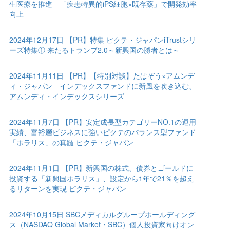
生医療を推進 「疾患特異的iPS細胞×既存薬」で開発効率
向上
2024年12月17日 【PR】特集 ピクテ・ジャパンiTrustシリ
ーズ特集① 来たるトランプ2.0～新興国の勝者とは～
2024年11月11日 【PR】【特別対談】たぱぞう×アムンデ
ィ・ジャパン インデックスファンドに新風を吹き込む、
アムンディ・インデックスシリーズ
2024年11月7日 【PR】安定成長型カテゴリーNO.1の運用
実績、富裕層ビジネスに強いピクテのバランス型ファンド
「ポラリス」の真髄 ピクテ・ジャパン
2024年11月1日 【PR】新興国の株式、債券とゴールドに
投資する「新興国ポラリス」、設定から1年で21％を超え
るリターンを実現 ピクテ・ジャパン
2024年10月15日 SBCメディカルグループホールディング
ス（NASDAQ Global Market・SBC）個人投資家向けオン