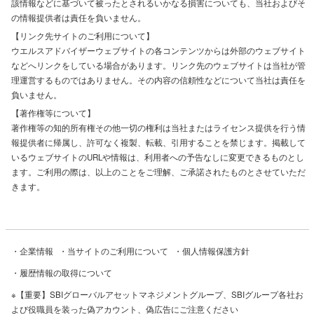
該情報などに基づいて被ったとされるいかなる損害についても、当社およびそ
の情報提供者は責任を負いません。
【リンク先サイトのご利用について】
ウエルスアドバイザーウェブサイトの各コンテンツからは外部のウェブサイト
などへリンクをしている場合があります。リンク先のウェブサイトは当社が管
理運営するものではありません。その内容の信頼性などについて当社は責任を
負いません。
【著作権等について】
著作権等の知的所有権その他一切の権利は当社またはライセンス提供を行う情
報提供者に帰属し、許可なく複製、転載、引用することを禁じます。掲載して
いるウェブサイトのURLや情報は、利用者への予告なしに変更できるものとし
ます。ご利用の際は、以上のことをご理解、ご承諾されたものとさせていただ
きます。
・
企業情報
・
当サイトのご利用について
・
個人情報保護方針
・
履歴情報の取得について
※
【重要】SBIグローバルアセットマネジメントグループ、SBIグループ各社お
よび役職員を装った偽アカウント、偽広告にご注意ください