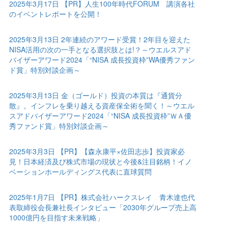
2025年3月17日 【PR】人生100年時代FORUM 講演各社
のイベントレポートを公開！
2025年3月13日 2年連続のアワード受賞！2年目を迎えた
NISA活用の次の一手となる選択肢とは!？～ウエルスアド
バイザーアワード2024「“NISA 成長投資枠”WA優秀ファン
ド賞」特別対談企画～
2025年3月13日 金（ゴールド）投資の本質は『通貨分
散』。インフレを乗り越える資産保全術を聞く！～ウエル
スアドバイザーアワード2024「“NISA 成長投資枠”ＷＡ優
秀ファンド賞」特別対談企画～
2025年3月3日 【PR】【森永康平×佐田志歩】投資家必
見！日本経済及び株式市場の現状と今後&注目銘柄！イノ
ベーションホールディングス代表に直球質問
2025年1月7日 【PR】株式会社ハークスレイ 青木達也代
表取締役会長兼社長インタビュー「2030年グループ売上高
1000億円を目指す未来戦略」