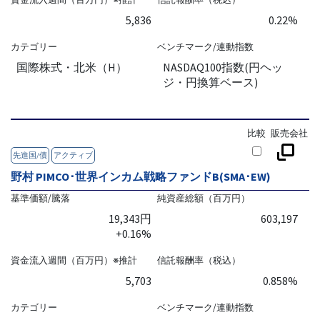
5,836
0.22%
カテゴリー
ベンチマーク/連動指数
国際株式・北米（H）
NASDAQ100指数(円ヘッ
ジ・円換算ベース)
比較
販売会社
先進国/債
アクティブ
野村 PIMCO･世界インカム戦略ファンドB(SMA･EW)
基準価額/騰落
純資産総額（百万円）
19,343円
603,197
+0.16%
資金流入週間（百万円）※推計
信託報酬率（税込）
5,703
0.858%
カテゴリー
ベンチマーク/連動指数