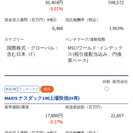
30,404円
598,572
-0.01%
資金流入週間（百万円）※推計
信託報酬率（税込）
6,488
1.903%
カテゴリー
ベンチマーク/連動指数
国際株式・グローバル・
MSCIワールド･インデック
含む日本（F）
ス(税引後配当込み、円換
算ベース)
比較
販売会社
米国/株
インデックス
成長
MAXIS ナスダック100上場投信(H有)
基準価額/騰落
純資産総額（百万円）
17,880円
21,607
-0.37%
資金流入週間（百万円）※推計
信託報酬率（税込）