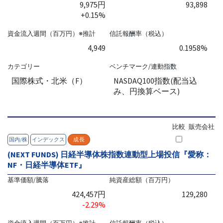
9,975円
93,898
+0.15%
資金流入週間（百万円）※推計
信託報酬率（税込）
4,949
0.1958%
カテゴリー
ベンチマーク/連動指数
国際株式・北米（F）
NASDAQ100指数(配当込
み、円換算ベース)
比較
販売会社
国内/株
インデックス
成長
(NEXT FUNDS) 日経半導体株指数連動型上場投信『愛称：
NF・日経半導体ETF』
基準価額/騰落
純資産総額（百万円）
424,457円
129,280
-2.29%