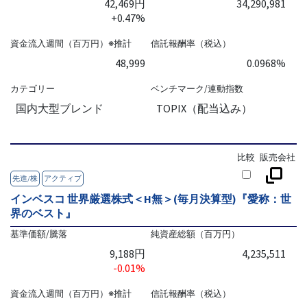
42,469円
34,290,981
+0.47%
資金流入週間（百万円）※推計
信託報酬率（税込）
48,999
0.0968%
カテゴリー
ベンチマーク/連動指数
国内大型ブレンド
TOPIX（配当込み）
比較
販売会社
先進/株
アクティブ
インベスコ 世界厳選株式＜H無＞(毎月決算型)『愛称：世
界のベスト』
基準価額/騰落
純資産総額（百万円）
9,188円
4,235,511
-0.01%
資金流入週間（百万円）※推計
信託報酬率（税込）