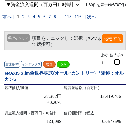
1-50件を表示(全5787件)
前へ |
1
2
3
4
5
6
7
8
...
115
116
| 次へ
項目をチェックして選択（※5つま
選択をクリア
比較する
で選択可）
比較
販売会社
全世界/株
インデックス
成長
つみ
eMAXIS Slim全世界株式(オール･カントリー)『愛称：オル
カン』
基準価額/騰落
純資産総額（百万円）
38,302円
13,419,706
+0.20%
資金流入週間（百万円）※推計
信託報酬率（税込）
131,998
0.05775%