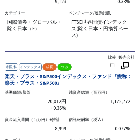
9,123
0.33%
カテゴリー
ベンチマーク/連動指数
国際債券・グローバル・
FTSE世界国債インデック
除く日本（F）
ス(除く日本・円換算ベー
ス)
比較
販売会社
米国/株
インデックス
成長
つみ
楽天・プラス・S&P500インデックス・ファンド『愛称：
楽天・プラス・S&P500』
基準価額/騰落
純資産総額（百万円）
20,012円
1,172,772
+0.36%
資金流入週間（百万円）※推計
信託報酬率（税込）
8,999
0.077%