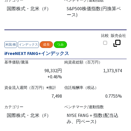
カテゴリー
ベンチマーク/連動指数
国際株式・北米（F）
S&P500株価指数(円換算ベ
ース)
比較
販売会社
米国/株
インデックス
成長
つみ
iFreeNEXT FANG+インデックス
基準価額/騰落
純資産総額（百万円）
98,332円
1,373,974
+0.46%
資金流入週間（百万円）※推計
信託報酬率（税込）
7,498
0.7755%
カテゴリー
ベンチマーク/連動指数
国際株式・北米（F）
NYSE FANG＋指数(配当込
み、円ベース)