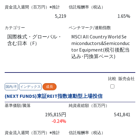
資金流入週間（百万円）※推計
信託報酬率（税込）
5,219
1.65%
カテゴリー
ベンチマーク/連動指数
国際株式・グローバル・
MSCI All Country World Se
含む日本（F）
miconductors&Semiconduc
tor Equipment(税引後配当
込み･円換算ベース)
比較
販売会社
国内/不
インデックス
成長
(NEXT FUNDS)東証REIT指数連動型上場投信
基準価額/騰落
純資産総額（百万円）
195,815円
541,841
-0.24%
資金流入週間（百万円）※推計
信託報酬率（税込）