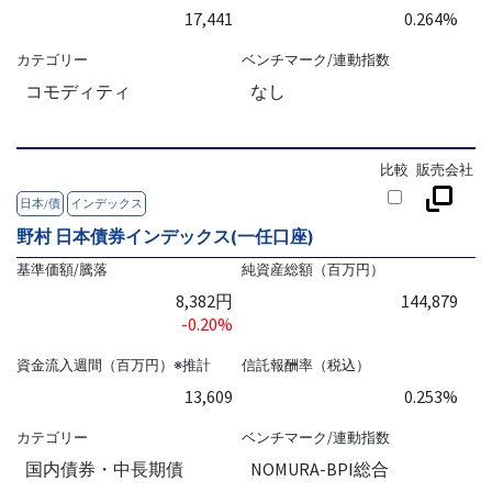
17,441
0.264%
カテゴリー
ベンチマーク/連動指数
コモディティ
なし
比較
販売会社
日本/債
インデックス
野村 日本債券インデックス(一任口座)
基準価額/騰落
純資産総額（百万円）
8,382円
144,879
-0.20%
資金流入週間（百万円）※推計
信託報酬率（税込）
13,609
0.253%
カテゴリー
ベンチマーク/連動指数
国内債券・中長期債
NOMURA-BPI総合