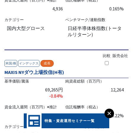
資金流入週間（百万円）※推計
信託報酬率（税込）
4,936
0.165%
カテゴリー
ベンチマーク/連動指数
国内大型グロース
日経半導体株指数(トータ
ルリターン)
比較
販売会社
米国/株
インデックス
成長
MAXIS NYダウ上場投信(H有)
基準価額/騰落
純資産総額（百万円）
69,265円
12,264
-0.84%
資金流入週間（百万円）※推計
信託報酬率（税込）
4,850
0.22%
特集・資産運用セミナー一覧
カテゴリー
ベンチマーク/連動指数