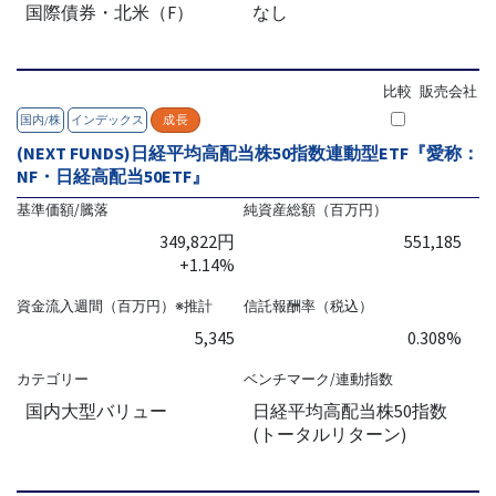
国際債券・北米（F）
なし
比較
販売会社
国内/株
インデックス
成長
(NEXT FUNDS)日経平均高配当株50指数連動型ETF『愛称：
NF・日経高配当50ETF』
基準価額/騰落
純資産総額（百万円）
349,822円
551,185
+1.14%
資金流入週間（百万円）※推計
信託報酬率（税込）
5,345
0.308%
カテゴリー
ベンチマーク/連動指数
国内大型バリュー
日経平均高配当株50指数
(トータルリターン)