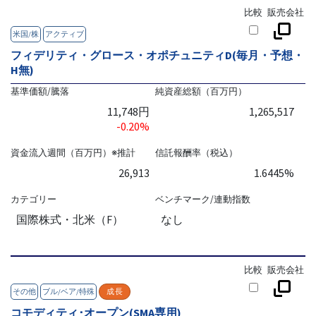
比較
販売会社
米国/株
アクティブ
フィデリティ・グロース・オポチュニティD(毎月・予想・
H無)
基準価額/騰落
純資産総額（百万円）
11,748円
1,265,517
-0.20%
資金流入週間（百万円）※推計
信託報酬率（税込）
26,913
1.6445%
カテゴリー
ベンチマーク/連動指数
国際株式・北米（F）
なし
比較
販売会社
その他
ブル/ベア/特殊
成長
コモディティ･オープン(SMA専用)