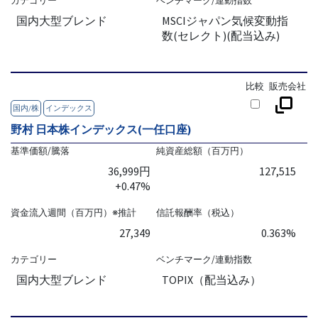
カテゴリー
ベンチマーク/連動指数
国内大型ブレンド
MSCIジャパン気候変動指
数(セレクト)(配当込み)
比較
販売会社
国内/株
インデックス
野村 日本株インデックス(一任口座)
基準価額/騰落
純資産総額（百万円）
36,999円
127,515
+0.47%
資金流入週間（百万円）※推計
信託報酬率（税込）
27,349
0.363%
カテゴリー
ベンチマーク/連動指数
国内大型ブレンド
TOPIX（配当込み）