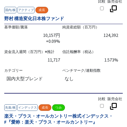
比較
販売会社
国内/株
アクティブ
成長
野村 構造変化日本株ファンド
基準価額/騰落
純資産総額（百万円）
10,157円
124,392
+0.09%
資金流入週間（百万円）※推計
信託報酬率（税込）
11,717
1.573%
カテゴリー
ベンチマーク/連動指数
国内大型ブレンド
なし
比較
販売会社
先進/株
インデックス
成長
つみ
楽天・プラス・オールカントリー株式インデックス・
F『愛称：楽天・プラス・オールカントリー』