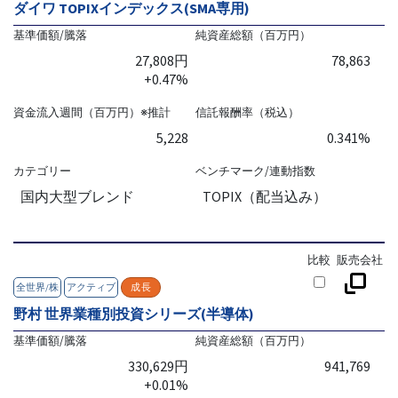
ダイワ TOPIXインデックス(SMA専用)
基準価額/騰落
純資産総額（百万円）
27,808円
78,863
+0.47%
資金流入週間（百万円）※推計
信託報酬率（税込）
5,228
0.341%
カテゴリー
ベンチマーク/連動指数
国内大型ブレンド
TOPIX（配当込み）
比較
販売会社
全世界/株
アクティブ
成長
野村 世界業種別投資シリーズ(半導体)
基準価額/騰落
純資産総額（百万円）
330,629円
941,769
+0.01%