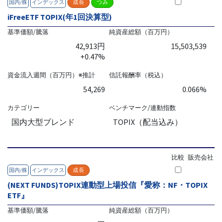
国内/株
インデックス
成長
つみ
iFreeETF TOPIX(年1回決算型)
基準価額/騰落
純資産総額（百万円）
42,913円
15,503,539
+0.47%
資金流入週間（百万円）※推計
信託報酬率（税込）
54,269
0.066%
カテゴリー
ベンチマーク/連動指数
国内大型ブレンド
TOPIX（配当込み）
比較
販売会社
国内/株
インデックス
成長
(NEXT FUNDS)TOPIX連動型上場投信『愛称：NF・TOPIX
ETF』
基準価額/騰落
純資産総額（百万円）