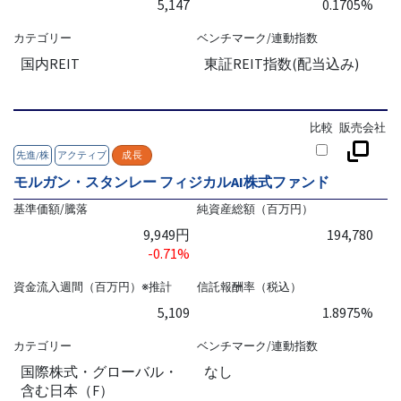
5,147
0.1705%
カテゴリー
ベンチマーク/連動指数
国内REIT
東証REIT指数(配当込み)
比較
販売会社
先進/株
アクティブ
成長
モルガン・スタンレー フィジカルAI株式ファンド
基準価額/騰落
純資産総額（百万円）
9,949円
194,780
-0.71%
資金流入週間（百万円）※推計
信託報酬率（税込）
5,109
1.8975%
カテゴリー
ベンチマーク/連動指数
国際株式・グローバル・
なし
含む日本（F）