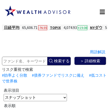
日経平均
65,606.71
TOPIX
4,074.93
NYダウ
53
-76.55
+19.08
用語解説
検索する
＞ 詳細検索
リスク重視で検索
#効率よく分散
#債券ファンドでリスクに備え
#低コスト
で世界株
表示項目
表示順