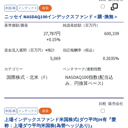
米国/株
インデックス
成長
ニッセイ NASDAQ100インデックスファンド＜購･換無＞
基準価額/騰落
純資産総額（百万円）
27,787円
600,339
+0.15%
資金流入週間（百万円）※推計
信託報酬率（税込）
5,069
0.2035%
カテゴリー
ベンチマーク/連動指数
国際株式・北米（F）
NASDAQ100指数(配当込
み、円換算ベース)
比較
販売会社
米国/株
インデックス
成長
上場インデックスファンド米国株式(ダウ平均)H有『愛
称：上場ダウ平均米国株(為替ヘッジあり)』