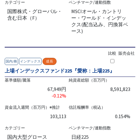
カテゴリー
ベンチマーク/連動指数
国際株式・グローバル・
MSCIオール・カントリ
含む日本（F）
ー・ワールド・インデッ
クス(配当込み、円換算ベ
ース)
比較
販売会社
国内/株
インデックス
成長
上場インデックスファンド225『愛称：上場225』
基準価額/騰落
純資産総額（百万円）
67,949円
8,591,823
-0.12%
資金流入週間（百万円）※推計
信託報酬率（税込）
103,113
0.154%
カテゴリー
ベンチマーク/連動指数
国内大型グロース
日経225