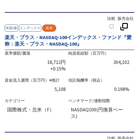
比較
販売会社
米国/株
インデックス
成長
楽天・プラス・NASDAQ-100インデックス・ファンド『愛
称：楽天・プラス・NASDAQ-100』
基準価額/騰落
純資産総額（百万円）
18,712円
304,102
+0.15%
資金流入週間（百万円）※推計
信託報酬率（税込）
5,108
0.198%
カテゴリー
ベンチマーク/連動指数
国際株式・北米（F）
NASDAQ100(円換算ベー
ス)
比較
販売会社