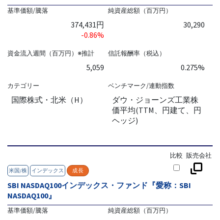
基準価額/騰落
純資産総額（百万円）
374,431円
30,290
-0.86%
資金流入週間（百万円）※推計
信託報酬率（税込）
5,059
0.275%
カテゴリー
ベンチマーク/連動指数
国際株式・北米（H）
ダウ・ジョーンズ工業株
価平均(TTM、円建て、円
ヘッジ)
比較
販売会社
米国/株
インデックス
成長
SBI NASDAQ100インデックス・ファンド『愛称：SBI
NASDAQ100』
基準価額/騰落
純資産総額（百万円）