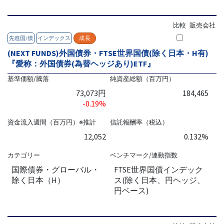
比較
販売会社
先進国/債
インデックス
成長
(NEXT FUNDS)外国債券・FTSE世界国債(除く日本・H有)
『愛称：外国債券(為替ヘッジあり)ETF』
基準価額/騰落
純資産総額（百万円）
73,073円
184,465
-0.19%
資金流入週間（百万円）※推計
信託報酬率（税込）
12,052
0.132%
カテゴリー
ベンチマーク/連動指数
国際債券・グローバル・
FTSE世界国債インデック
除く日本（H）
ス(除く日本、円ヘッジ、
円ベース)