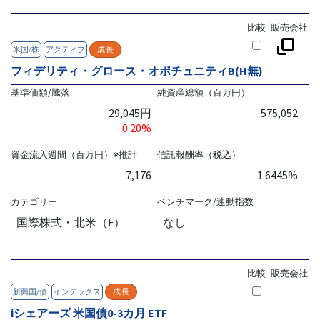
比較
販売会社
米国/株
アクティブ
成長
フィデリティ・グロース・オポチュニティB(H無)
基準価額/騰落
純資産総額（百万円）
29,045円
575,052
-0.20%
資金流入週間（百万円）※推計
信託報酬率（税込）
7,176
1.6445%
カテゴリー
ベンチマーク/連動指数
国際株式・北米（F）
なし
比較
販売会社
新興国/債
インデックス
成長
iシェアーズ 米国債0-3カ月 ETF