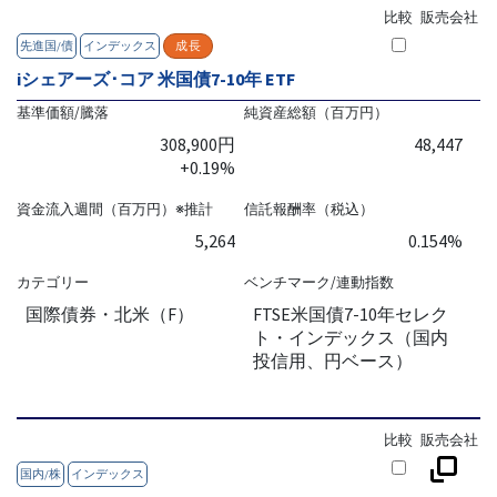
比較
販売会社
先進国/債
インデックス
成長
iシェアーズ･コア 米国債7-10年 ETF
基準価額/騰落
純資産総額（百万円）
308,900円
48,447
+0.19%
資金流入週間（百万円）※推計
信託報酬率（税込）
5,264
0.154%
カテゴリー
ベンチマーク/連動指数
国際債券・北米（F）
FTSE米国債7-10年セレク
ト・インデックス（国内
投信用、円ベース）
比較
販売会社
国内/株
インデックス