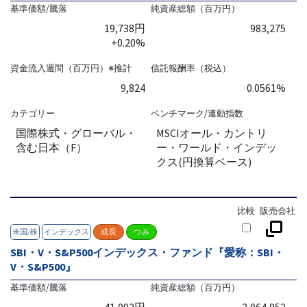
基準価額/騰落
純資産総額（百万円）
19,738円
983,275
+0.20%
資金流入週間（百万円）※推計
信託報酬率（税込）
9,824
0.0561%
カテゴリー
ベンチマーク/連動指数
国際株式・グローバル・
MSCIオール・カントリ
含む日本（F）
ー・ワールド・インデッ
クス(円換算ベース)
比較
販売会社
米国/株
インデックス
成長
つみ
SBI・V・S&P500インデックス・ファンド『愛称：SBI・
V・S&P500』
基準価額/騰落
純資産総額（百万円）