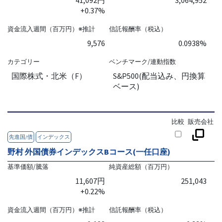
41,092円
3,064,952
+0.37%
資金流入週間（百万円）※推計
信託報酬率（税込）
9,576
0.0938%
カテゴリー
ベンチマーク/連動指数
国際株式・北米（F）
S&P500(配当込み、円換算
ベース)
比較
販売会社
先進国/債
インデックス
野村 外国債券インデックスBコース(一任口座)
基準価額/騰落
純資産総額（百万円）
11,607円
251,043
+0.22%
資金流入週間（百万円）※推計
信託報酬率（税込）