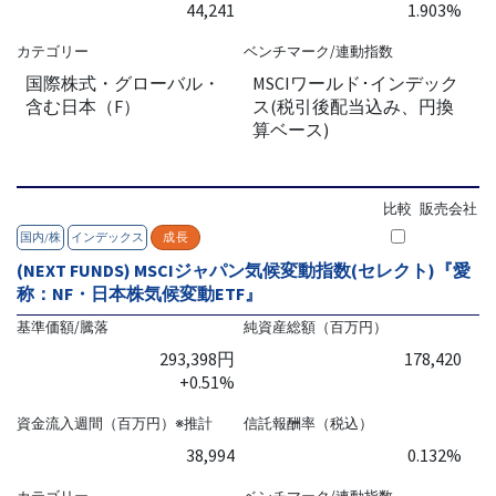
44,241
1.903%
カテゴリー
ベンチマーク/連動指数
国際株式・グローバル・
MSCIワールド･インデック
含む日本（F）
ス(税引後配当込み、円換
算ベース)
比較
販売会社
国内/株
インデックス
成長
(NEXT FUNDS) MSCIジャパン気候変動指数(セレクト)『愛
称：NF・日本株気候変動ETF』
基準価額/騰落
純資産総額（百万円）
293,398円
178,420
+0.51%
資金流入週間（百万円）※推計
信託報酬率（税込）
38,994
0.132%