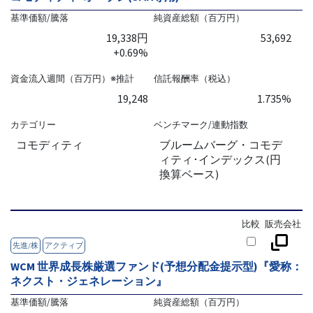
基準価額/騰落
純資産総額（百万円）
19,338円
53,692
+0.69%
資金流入週間（百万円）※推計
信託報酬率（税込）
19,248
1.735%
カテゴリー
ベンチマーク/連動指数
コモディティ
ブルームバーグ・コモデ
ィティ･インデックス(円
換算ベース)
比較
販売会社
先進/株
アクティブ
WCM 世界成長株厳選ファンド(予想分配金提示型)『愛称：
ネクスト・ジェネレーション』
基準価額/騰落
純資産総額（百万円）