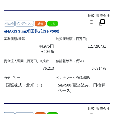
比較
販売会社
米国/株
インデックス
成長
つみ
eMAXIS Slim米国株式(S&P500)
基準価額/騰落
純資産総額（百万円）
44,975円
12,729,731
+0.36%
資金流入週間（百万円）※推計
信託報酬率（税込）
76,213
0.0814%
カテゴリー
ベンチマーク/連動指数
国際株式・北米（F）
S&P500(配当込み、円換算
ベース)
比較
販売会社