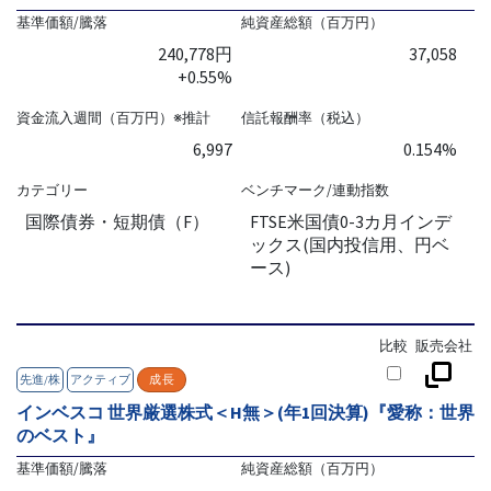
基準価額/騰落
純資産総額（百万円）
240,778円
37,058
+0.55%
資金流入週間（百万円）※推計
信託報酬率（税込）
6,997
0.154%
カテゴリー
ベンチマーク/連動指数
国際債券・短期債（F）
FTSE米国債0-3カ月インデ
ックス(国内投信用、円ベ
ース)
比較
販売会社
先進/株
アクティブ
成長
インベスコ 世界厳選株式＜H無＞(年1回決算)『愛称：世界
のベスト』
基準価額/騰落
純資産総額（百万円）