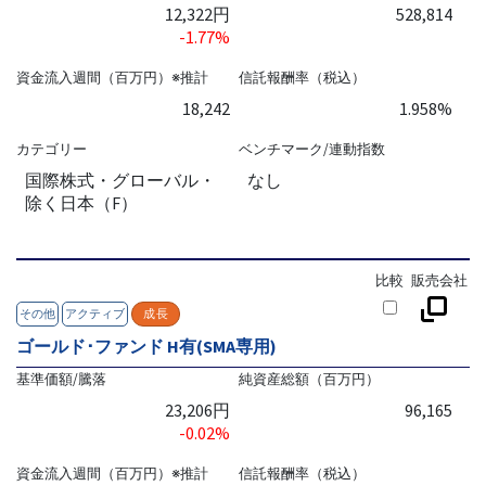
12,322円
528,814
-1.77%
資金流入週間（百万円）※推計
信託報酬率（税込）
18,242
1.958%
カテゴリー
ベンチマーク/連動指数
国際株式・グローバル・
なし
除く日本（F）
比較
販売会社
その他
アクティブ
成長
ゴールド･ファンド H有(SMA専用)
基準価額/騰落
純資産総額（百万円）
23,206円
96,165
-0.02%
資金流入週間（百万円）※推計
信託報酬率（税込）