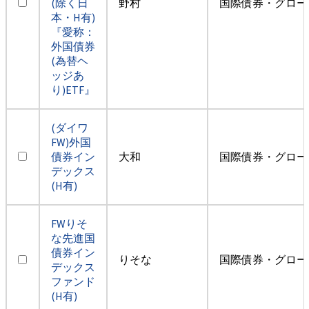
(除く日
野村
国際債券・グロー
本・H有)
『愛称：
外国債券
(為替ヘ
ッジあ
り)ETF』
(ダイワ
FW)外国
債券イン
大和
国際債券・グロー
デックス
(H有)
FWりそ
な先進国
債券イン
りそな
国際債券・グロー
デックス
ファンド
(H有)