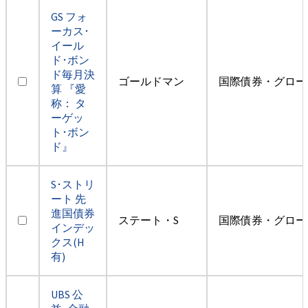
GS フォ
ーカス･
イール
ド･ボン
ド毎月決
ゴールドマン
国際債券・グロー
算 『愛
称： タ
ーゲッ
ト･ボン
ド』
S･ストリ
ート 先
進国債券
ステート・S
国際債券・グロー
インデッ
クス(H
有)
UBS 公