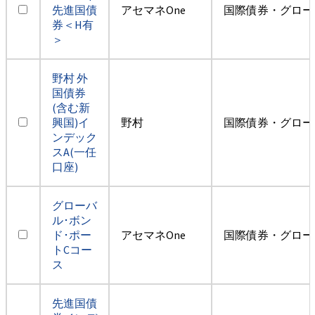
先進国債
アセマネOne
国際債券・グロー
券＜H有
＞
野村 外
国債券
(含む新
興国)イ
野村
国際債券・グロー
ンデック
スA(一任
口座)
グローバ
ル･ボン
ド･ポー
アセマネOne
国際債券・グロー
トCコー
ス
先進国債