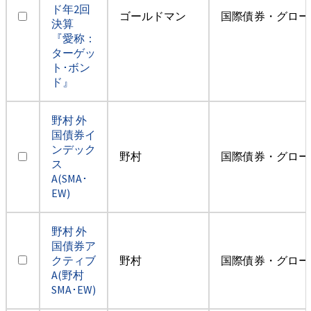
ド年2回
ゴールドマン
国際債券・グロー
決算
『愛称：
ターゲッ
ト･ボン
ド』
野村 外
国債券イ
ンデック
野村
国際債券・グロー
ス
A(SMA･
EW)
野村 外
国債券ア
クティブ
野村
国際債券・グロー
A(野村
SMA･EW)