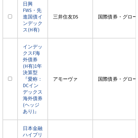
日興
FWS・先
進国債イ
三井住友DS
国際債券・グロー
ンデック
ス(H有)
インデッ
クスF海
外債券
(H有)1年
決算型
『愛称：
アモーヴァ
国際債券・グロー
DCイン
デックス
海外債券
(ヘッジ
あり)』
日本金融
ハイブリ