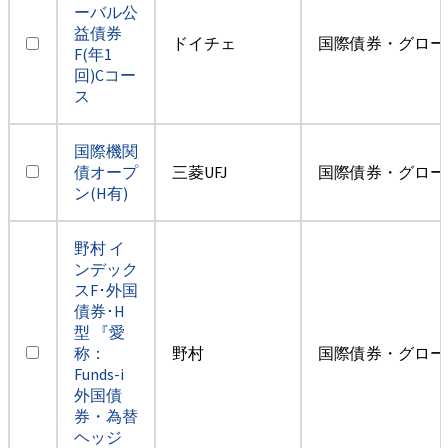
ーバル公
益債券
ドイチェ
国際債券・グロー
F(年1
回)Cコー
ス
国際機関
債オープ
三菱UFJ
国際債券・グロー
ン(H有)
野村 イ
ンデック
スF･外国
債券･H
型 『愛
称：
野村
国際債券・グロー
Funds-i
外国債
券・為替
ヘッジ