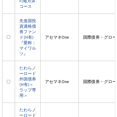
F(毎月)A
コース
先進国投
資適格債
券ファン
ド(H有)
アセマネOne
国際債券・グロー
『愛称：
マイワル
ツ』
たわらノ
ーロード
外国債券
アセマネOne
国際債券・グロー
(H有)＜
ラップ専
用＞
たわらノ
ーロード