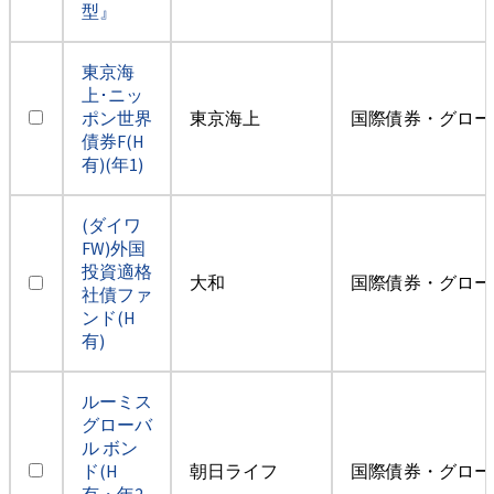
型』
東京海
上･ニッ
ポン世界
東京海上
国際債券・グロー
債券F(H
有)(年1)
(ダイワ
FW)外国
投資適格
大和
国際債券・グロー
社債ファ
ンド(H
有)
ルーミス
グローバ
ル ボン
ド(H
朝日ライフ
国際債券・グロー
有・年2