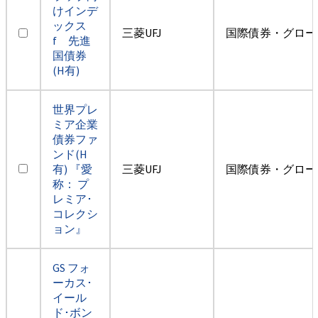
けインデ
ックス
三菱UFJ
国際債券・グロー
f 先進
国債券
(H有)
世界プレ
ミア企業
債券ファ
ンド(H
有) 『愛
三菱UFJ
国際債券・グロー
称： プ
レミア･
コレクシ
ョン』
GS フォ
ーカス･
イール
ド･ボン