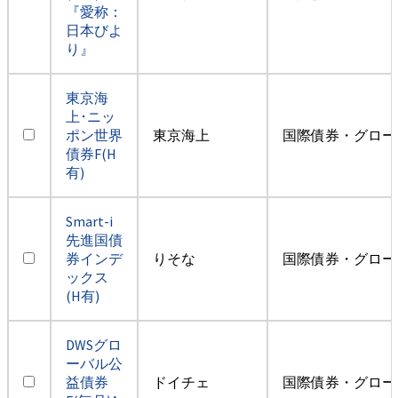
『愛称：
日本びよ
り』
東京海
上･ニッ
ポン世界
東京海上
国際債券・グロー
債券F(H
有)
Smart-i
先進国債
券インデ
りそな
国際債券・グロー
ックス
(H有)
DWSグロ
ーバル公
益債券
ドイチェ
国際債券・グロー