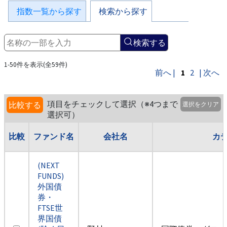
指数一覧から探す
検索から探す
検索する
1-50件を表示(全59件)
前へ |
1
2
| 次へ
項目をチェックして選択（※4つまで
比較する
選択をクリア
選択可）
比較
ファンド名
会社名
カ
(NEXT
FUNDS)
外国債
券・
FTSE世
界国債