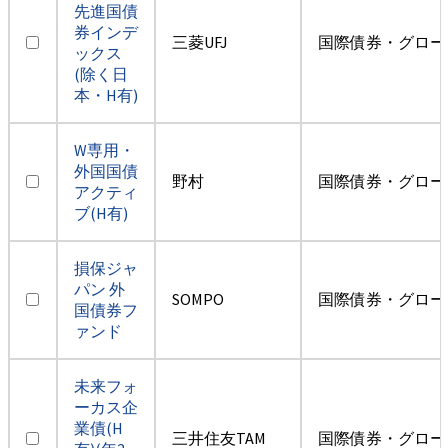
先進国債
券インデ
三菱UFJ
国際債券・グロー
ックス
(除く日
本・H有)
W専用・
外国国債
野村
国際債券・グロー
アクティ
ブ(H有)
損保ジャ
パン 外
SOMPO
国際債券・グロー
国債券フ
ァンド
未来フォ
ーカス企
業債(H
三井住友TAM
国際債券・グロー