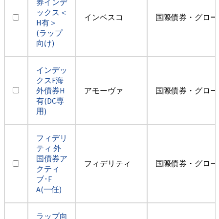
券インデ
ックス＜
インベスコ
国際債券・グロー
H有＞
(ラップ
向け)
インデッ
クスF海
外債券H
アモーヴァ
国際債券・グロー
有(DC専
用)
フィデリ
ティ 外
国債券ア
フィデリティ
国際債券・グロー
クティ
ブ･F
A(一任)
ラップ向