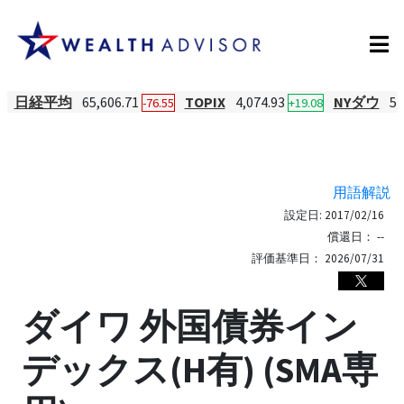
日経平均
65,606.71
TOPIX
4,074.93
NYダウ
54
-76.55
+19.08
用語解説
設定日:
2017/02/16
償還日：
--
評価基準日：
2026/07/31
ダイワ 外国債券イン
デックス(H有) (SMA専