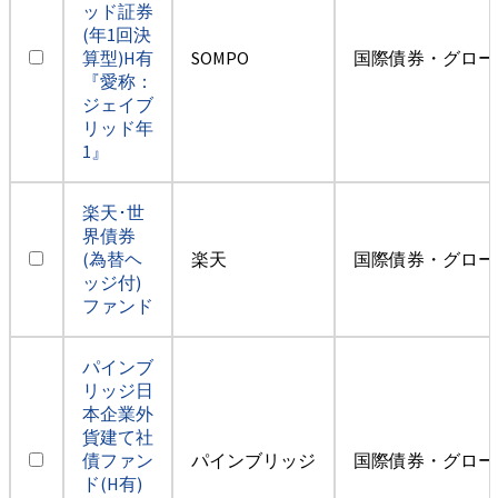
ッド証券
(年1回決
算型)H有
SOMPO
国際債券・グロー
『愛称：
ジェイブ
リッド年
1』
楽天･世
界債券
(為替ヘ
楽天
国際債券・グロー
ッジ付)
ファンド
パインブ
リッジ日
本企業外
貨建て社
債ファン
パインブリッジ
国際債券・グロー
ド(H有)