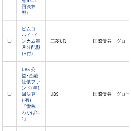
有)(年2
回決算
型)
ピムコ
ハイ･イ
ンカム毎
三菱UFJ
国際債券・グロー
月分配型
(H付)
UBS 公
益･金融
社債ファ
ンド(年1
回決算･
UBS
国際債券・グロー
H有)
『愛称：
わかば年
1』