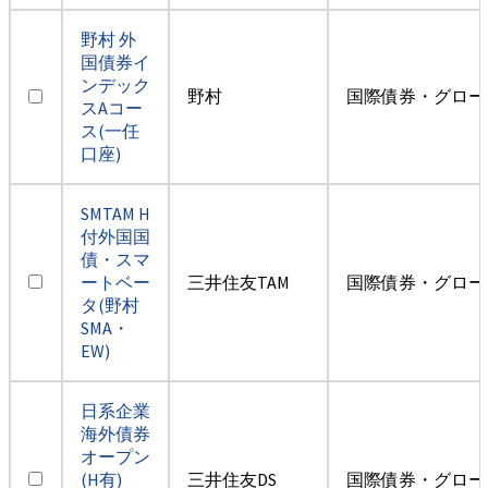
野村 外
国債券イ
ンデック
野村
国際債券・グロー
スAコー
ス(一任
口座)
SMTAM H
付外国国
債・スマ
ートベー
三井住友TAM
国際債券・グロー
タ(野村
SMA・
EW)
日系企業
海外債券
オープン
(H有)
三井住友DS
国際債券・グロー