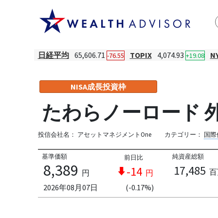
日経平均
65,606.71
TOPIX
4,074.93
N
-76.55
+19.08
NISA成長投資枠
たわらノーロード 
投信会社名：
アセットマネジメントOne
カテゴリー：
国際
基準価額
純資産総額
前日比
8,389
17,485
-14
百
円
円
2026年08月07日
(-0.17%)