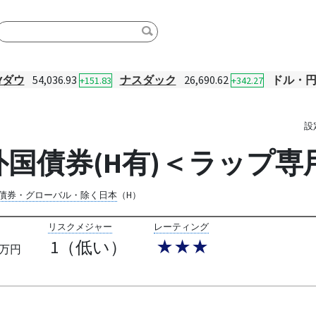
Yダウ
54,036.93
ナスダック
26,690.62
ドル・
+151.83
+342.27
設
外国債券(H有)＜ラップ専
債券・グローバル・除く日本
（H）
リスクメジャー
レーティング
1（低い）
★★★
万円