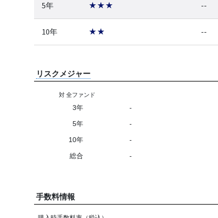
5年
★★★
--
10年
★★
--
リスクメジャー
対 全ファンド
3年
-
5年
-
10年
-
総合
-
手数料情報
購入時手数料率（税込）