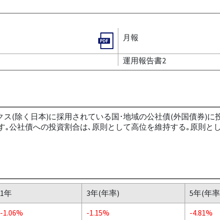
月報
運用報告書2
クス(除く日本)に採用されている国･地域の公社債(外国債券)に投
す｡公社債への投資割合は､原則として高位を維持する｡原則と
1年
3年(年率)
5年(年率
-1.06%
-1.15%
-4.81%