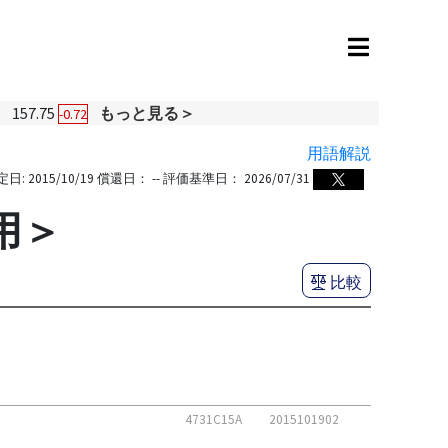
円
157.75
もっと見る＞
-0.72
用語解説
定日:
2015/10/19
償還日：
--
評価基準日：
2026/07/31
用＞
比較
4731C15A
2015101902