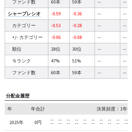
ファンド数
60本
59本
--
--
シャープレシオ
-0.59
-0.36
--
--
カテゴリー
-0.53
-0.28
--
--
+/- カテゴリー
-0.06
-0.08
--
--
順位
28位
30位
--
--
％ランク
47%
51%
--
--
ファンド数
60本
59本
--
--
分配金履歴
年
年合計
決算頻度：1年毎
--
--
--
--
--
--
--
--
--
--
2025年
0円
--
--
--
--
--
--
--
--
--
--