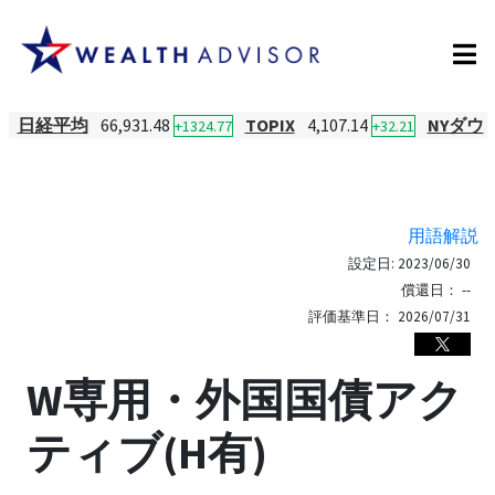
日経平均
66,931.48
TOPIX
4,107.14
NYダウ
+1324.77
+32.21
用語解説
設定日:
2023/06/30
償還日：
--
評価基準日：
2026/07/31
W専用・外国国債アク
ティブ(H有)