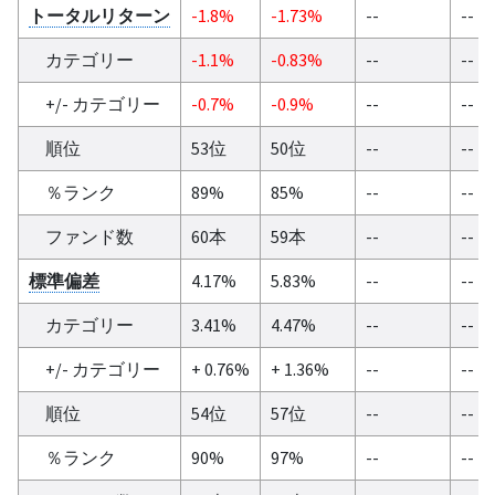
トータルリターン
-1.8%
-1.73%
--
--
カテゴリー
-1.1%
-0.83%
--
--
+/- カテゴリー
-0.7%
-0.9%
--
--
順位
53位
50位
--
--
％ランク
89%
85%
--
--
ファンド数
60本
59本
--
--
標準偏差
4.17%
5.83%
--
--
カテゴリー
3.41%
4.47%
--
--
+/- カテゴリー
+ 0.76%
+ 1.36%
--
--
順位
54位
57位
--
--
％ランク
90%
97%
--
--