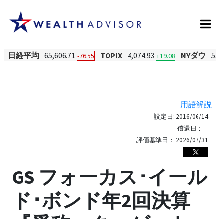
日経平均
65,606.71
TOPIX
4,074.93
NYダウ
53
-76.55
+19.08
用語解説
設定日:
2016/06/14
償還日：
--
評価基準日：
2026/07/31
GS フォーカス･イール
ド･ボンド年2回決算