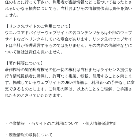
任のもとに行って下さい。利用者が当該情報などに基づいて被ったとさ
れるいかなる損害についても、当社およびその情報提供者は責任を負い
ません。
【リンク先サイトのご利用について】
ウエルスアドバイザーウェブサイトの各コンテンツからは外部のウェブ
サイトなどへリンクをしている場合があります。リンク先のウェブサイ
トは当社が管理運営するものではありません。その内容の信頼性などに
ついて当社は責任を負いません。
【著作権等について】
著作権等の知的所有権その他一切の権利は当社またはライセンス提供を
行う情報提供者に帰属し、許可なく複製、転載、引用することを禁じま
す。掲載しているウェブサイトのURLや情報は、利用者への予告なしに変
更できるものとします。ご利用の際は、以上のことをご理解、ご承諾さ
れたものとさせていただきます。
・
企業情報
・
当サイトのご利用について
・
個人情報保護方針
・
履歴情報の取得について