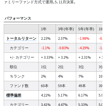
ァミリーファンド方式で運用｡5､11月決算｡
パフォーマンス
1年
3年(年率)
5年(年率)
10
トータルリターン
2.23%
2.37%
-1.98%
-0.3
カテゴリー
-1.1%
-0.83%
-4.29%
-1.5
+/- カテゴリー
+ 3.33%
+ 3.2%
+ 2.31%
+ 1.
順位
1位
2位
3位
3位
％ランク
2%
4%
7%
10%
ファンド数
60本
59本
49本
30
標準偏差
4.22%
5.17%
6.17%
5.9
カテゴリー
3.41%
4.47%
5.33%
5.0