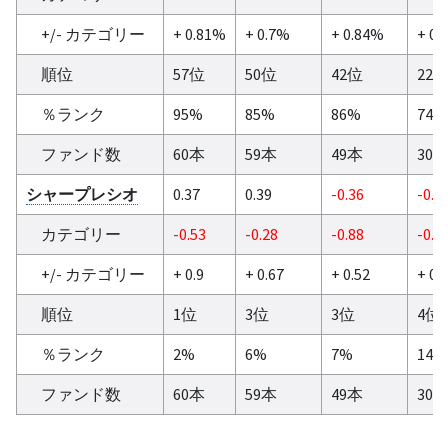
+/- カテゴリー
+ 0.81%
+ 0.7%
+ 0.84%
+ 0.
順位
57位
50位
42位
22
％ランク
95%
85%
86%
74%
ファンド数
60本
59本
49本
30
シャープレシオ
0.37
0.39
-0.36
-0.0
カテゴリー
-0.53
-0.28
-0.88
-0.3
+/- カテゴリー
+ 0.9
+ 0.67
+ 0.52
+ 0.
順位
1位
3位
3位
4位
％ランク
2%
6%
7%
14%
ファンド数
60本
59本
49本
30