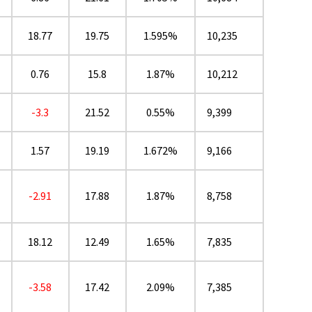
18.77
19.75
1.595%
10,235
0.76
15.8
1.87%
10,212
-3.3
21.52
0.55%
9,399
1.57
19.19
1.672%
9,166
-2.91
17.88
1.87%
8,758
★
18.12
12.49
1.65%
7,835
-3.58
17.42
2.09%
7,385