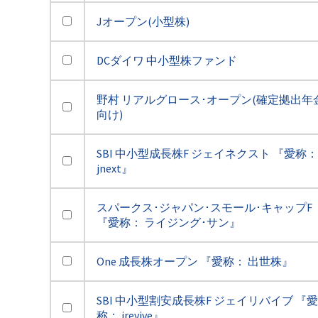
Jオープン(小型株)
DCダイワ 中小型株ファンド
野村 リアルグロース･オープン(確定拠出年
向け)
SBI 中小型成長株F ジェイネクスト 『愛称：
jnext』
スパークス･ジャパン･スモール･キャップF
『愛称： ライジング･サン』
One 成長株オープン 『愛称： 出世株』
SBI 中小型割安成長株F ジェイリバイブ 『愛
称： jrevive』