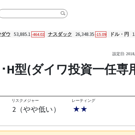
Yダウ
53,885.1
ナスダック
26,348.35
ドル・円
1
-464.02
-15.09
設定日:
2018
･H型(ダイワ投資一任専用
リスクメジャー
レーティング
2（やや低い）
★★