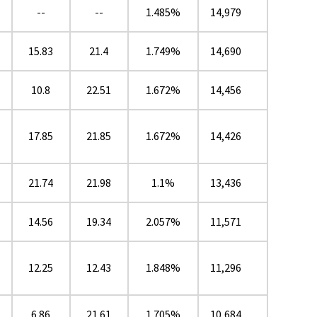
--
--
1.485%
14,979
15.83
21.4
1.749%
14,690
10.8
22.51
1.672%
14,456
17.85
21.85
1.672%
14,426
21.74
21.98
1.1%
13,436
14.56
19.34
2.057%
11,571
12.25
12.43
1.848%
11,296
6.86
21.61
1.705%
10,684