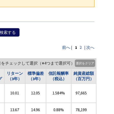
検索する
前へ |
1
2
| 次へ
目をチェックして選択（※4つまで選択可）
選択をクリア
リターン
標準偏差
信託報酬率
純資産総額
グ
（3年）
（3年）
（税込）
（百万円）
10.01
12.05
1.584%
97,665
13.67
14.96
0.88%
78,199