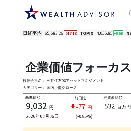
日経平均
65,683.26
TOPIX
4,055.85
N
-617.18
+9.68
企業価値フォーカス
投信会社名：
三井住友DSアセットマネジメント
カテゴリー：
国内小型グロース
基準価額
純資産総額
前日比
9,032
532
-77
百万円
円
円
2026年08月06日
(-0.85%)