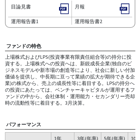
目論見書
月報
運用報告書1
運用報告書2
ファンドの特色
上場株式およびLPS(投資事業有限責任組合等)の持分に投
資する。上場株式への投資へは、新鋭成長企業(独自のビ
ジネスモデルや新市場の創造等により、社会に新しい付加
価値を提供し、中長期に亘って業績の拡大が期待できる企
業)の株式から、売上の成長性等に着目する。LPSの持分へ
の投資にあたっては、ベンチャーキャピタルが運用するフ
ァンドの中から、会社体制・運用能力・セカンダリー売却
時の流動性等に着目する。3月決算。
パフォーマンス
1年
3年(年率)
5年(年率)
10