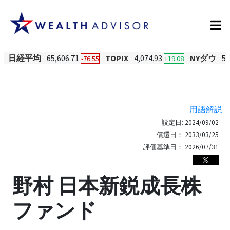
日経平均
65,606.71
TOPIX
4,074.93
NYダウ
54
-76.55
+19.08
用語解説
設定日:
2024/09/02
償還日：
2033/03/25
評価基準日：
2026/07/31
野村 日本新鋭成長株
ファンド