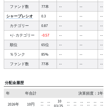
ファンド数
77本
--
--
--
シャープレシオ
0.3
--
--
--
カテゴリー
0.87
--
--
--
+/- カテゴリー
-0.57
--
--
--
順位
65位
--
--
--
％ランク
85%
--
--
--
ファンド数
77本
--
--
--
分配金履歴
年
年合計
決算頻度：1年毎
10
--
--
--
--
--
--
--
--
2026年
10円
--
--
--
--
--
--
--
--
03/25