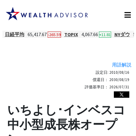
日経平均
65,417.67
TOPIX
4,067.66
NYダウ
5
-265.59
+11.81
用語解説
設定日:
2010/08/16
償還日：
2030/08/19
評価基準日：
2026/07/31
いちよし･インベスコ
中小型成長株オープ