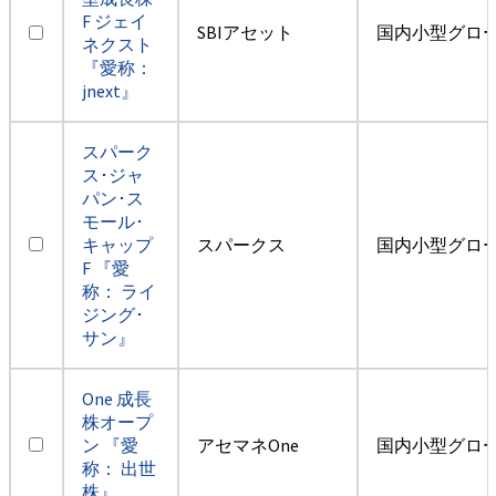
F ジェイ
SBIアセット
国内小型グロ
ネクスト
『愛称：
jnext』
スパーク
ス･ジャ
パン･ス
モール･
キャップ
スパークス
国内小型グロ
F 『愛
称： ライ
ジング･
サン』
One 成長
株オープ
ン 『愛
アセマネOne
国内小型グロ
称： 出世
株』