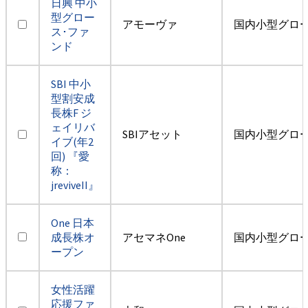
日興 中小
型グロー
アモーヴァ
国内小型グロ
ス･ファ
ンド
SBI 中小
型割安成
長株F ジ
ェイリバ
SBIアセット
国内小型グロ
イブ(年2
回) 『愛
称：
jreviveII』
One 日本
成長株オ
アセマネOne
国内小型グロ
ープン
女性活躍
応援ファ