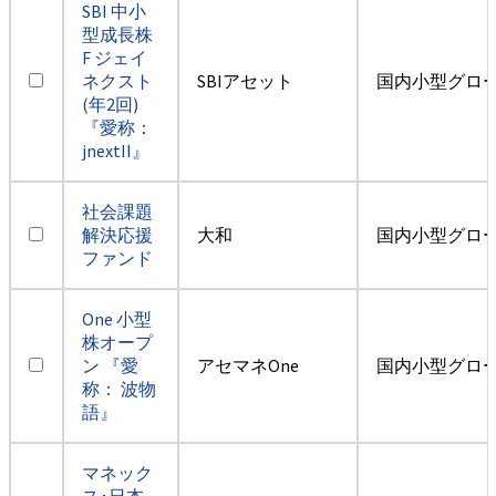
SBI 中小
型成長株
F ジェイ
ネクスト
SBIアセット
国内小型グロ
(年2回)
『愛称：
jnextII』
社会課題
解決応援
大和
国内小型グロ
ファンド
One 小型
株オープ
ン 『愛
アセマネOne
国内小型グロ
称： 波物
語』
マネック
ス･日本