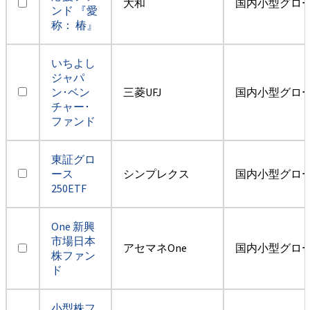
大和
国内小型グロ
ンド 『愛
称： 椿』
いちよし
ジャパ
ン･ベン
三菱UFJ
国内小型グロ
チャー･
ファンド
東証グロ
ース
シンプレクス
国内小型グロ
250ETF
One 新興
市場日本
アセマネOne
国内小型グロ
株ファン
ド
小型株フ