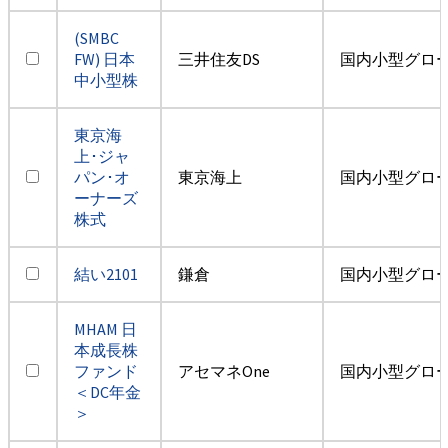
(SMBC
FW) 日本
三井住友DS
国内小型グロ
中小型株
東京海
上･ジャ
パン･オ
東京海上
国内小型グロ
ーナーズ
株式
結い2101
鎌倉
国内小型グロ
MHAM 日
本成長株
ファンド
アセマネOne
国内小型グロ
＜DC年金
＞