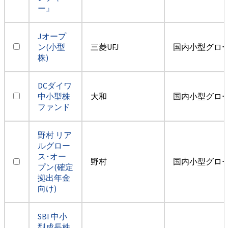
ー』
Jオープ
ン(小型
三菱UFJ
国内小型グロ
株)
DCダイワ
中小型株
大和
国内小型グロ
ファンド
野村 リア
ルグロー
ス･オー
野村
国内小型グロ
プン(確定
拠出年金
向け)
SBI 中小
型成長株