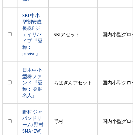
SBI 中小
型割安成
長株F ジ
ェイリバ
SBIアセット
国内小型グロ
イブ 『愛
称：
jrevive』
日本中小
型株ファ
ンド 『愛
ちばぎんアセット
国内小型グロ
称： 発掘
名人』
野村 ジャ
パンドリ
野村
国内小型グロ
ーム(野村
SMA･EW)