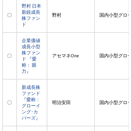
野村 日本
新鋭成長
野村
国内小型グロ
株ファン
ド
企業価値
成長小型
株ファン
アセマネOne
国内小型グロ
ド 『愛
称： 眼
力』
新成長株
ファンド
『愛称：
明治安田
国内小型グロ
グローイ
ング･カ
バーズ』