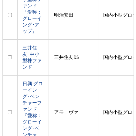
ァンド
『愛称：
明治安田
国内小型グロ
グローイ
ング･ア
ップ』
三井住
友･中小
三井住友DS
国内小型グロ
型株ファ
ンド
日興 グロ
ーイン
グ･ベン
チャーフ
ァンド
アモーヴァ
国内小型グロ
『愛称：
グローイ
ング･ベ
ンチャ