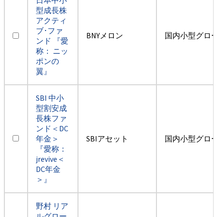
型成長株
アクティ
ブ･ファ
BNYメロン
国内小型グロ
ンド 『愛
称： ニッ
ポンの
翼』
SBI 中小
型割安成
長株ファ
ンド＜DC
年金＞
SBIアセット
国内小型グロ
『愛称：
jrevive＜
DC年金
＞』
野村 リア
ルグロー