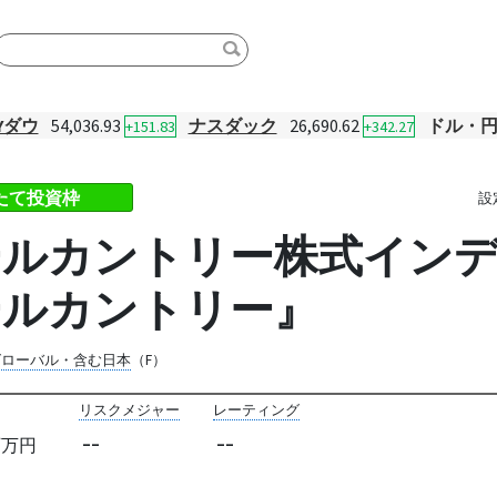
Yダウ
54,036.93
ナスダック
26,690.62
ドル・
+151.83
+342.27
みたて投資枠
設
ルカントリー株式インデ
ールカントリー』
グローバル・含む日本
（F）
リスクメジャー
レーティング
--
--
百万円