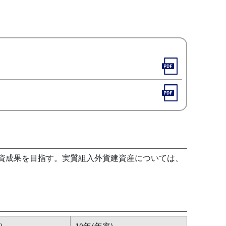
投資成果を目指す。実質組入外貨建資産については、
)
10年(年率)