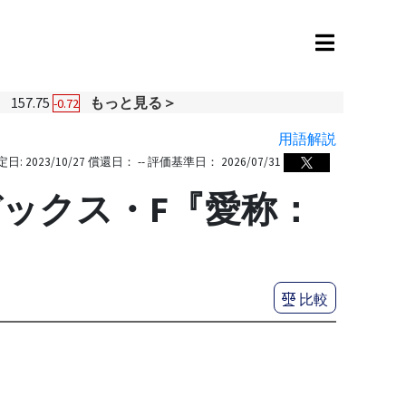
円
157.75
もっと見る＞
-0.72
用語解説
定日:
2023/10/27
償還日：
--
評価基準日：
2026/07/31
ックス・F『愛称：
比較