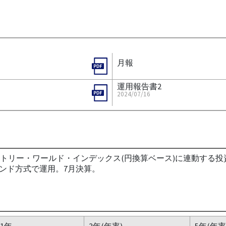
月報
運用報告書2
2024/07/16
ントリー・ワールド・インデックス(円換算ベース)に連動する
ンド方式で運用。7月決算。
1年
3年(年率)
5年(年率