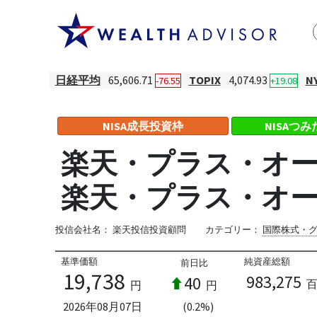
日経平均
65,606.71
TOPIX
4,074.93
N
-76.55
+19.08
NISA成長投資枠
NISAつ
楽天・プラス・オー
楽天・プラス・オ
投信会社名：
楽天投信投資顧問
カテゴリー：
国際株式・
基準価額
純資産総額
前日比
19,738
983,275
40
円
円
2026年08月07日
(0.2%)