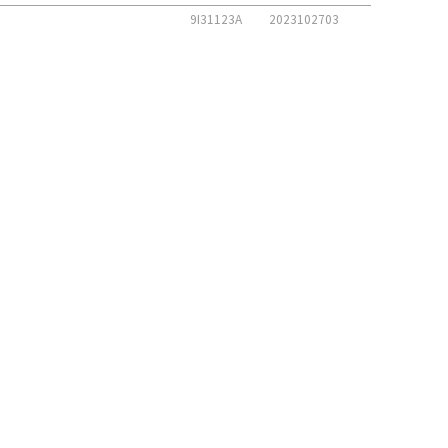
9I31123A
2023102703