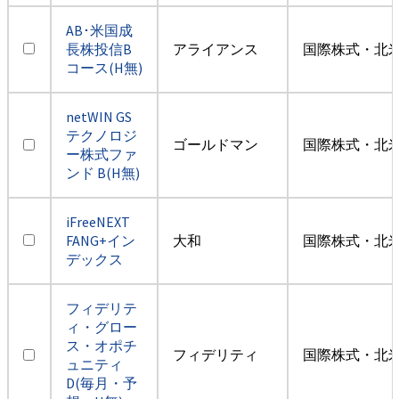
AB･米国成
長株投信B
アライアンス
国際株式・北米
コース(H無)
netWIN GS
テクノロジ
ゴールドマン
国際株式・北米
ー株式ファ
ンド B(H無)
iFreeNEXT
FANG+イン
大和
国際株式・北米
デックス
フィデリテ
ィ・グロー
ス・オポチ
フィデリティ
国際株式・北米
ュニティ
D(毎月・予