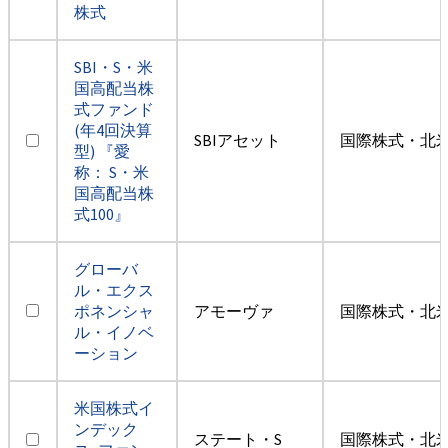
株式
SBI・S・米
国高配当株
式ファンド
(年4回決算
SBIアセット
国際株式・北米
型) 『愛
称： S・米
国高配当株
式100』
グローバ
ル・エクス
ポネンシャ
アモーヴァ
国際株式・北米
ル・イノベ
ーション
米国株式イ
ンデック
ステート・S
国際株式・北米