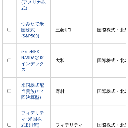
(アメリカ株
式)
つみたて米
国株式
三菱UFJ
国際株式・北米
(S&P500)
iFreeNEXT
NASDAQ100
大和
国際株式・北米
インデック
ス
米国株式配
当貴族(年4
野村
国際株式・北米
回決算型)
フィデリテ
ィ･米国株
式B(H無)
フィデリティ
国際株式・北米