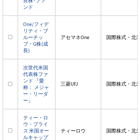
良株･ファ
ンド
One/フィデ
リティ・ブ
ルーチッ
アセマネOne
国際株式・北米
プ・G株(成
長)
次世代米国
代表株ファ
ンド 『愛
三菱UFJ
国際株式・北米
称： メジャ
ー・リーダ
ー』
ティー・ロ
ウ・プライ
ス 米国オー
ティーロウ
国際株式・北米
ルキャップ