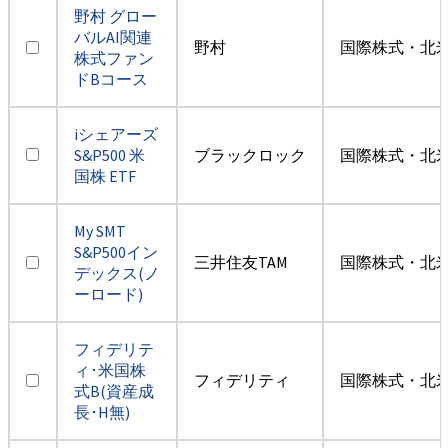
野村 グロー
バルAI関連
野村
国際株式・北米
株式ファン
ドBコース
iシェアーズ
S&P500 米
ブラックロック
国際株式・北米
国株 ETF
My SMT
S&P500イン
三井住友TAM
国際株式・北米
デックス(ノ
ーロード)
フィデリテ
ィ･米国株
フィデリティ
国際株式・北米
式B(資産成
長･H無)