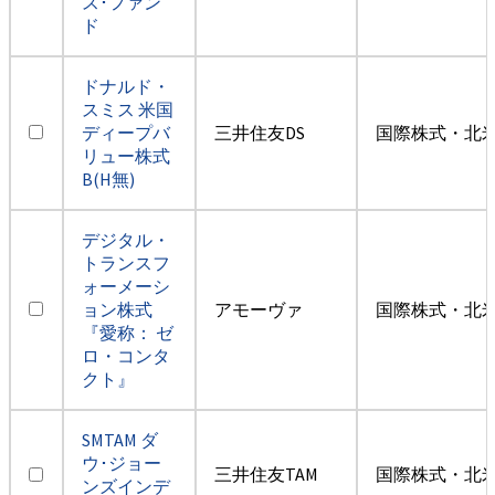
ス･ファン
ド
ドナルド・
スミス 米国
ディープバ
三井住友DS
国際株式・北米
リュー株式
B(H無)
デジタル・
トランスフ
ォーメーシ
ョン株式
アモーヴァ
国際株式・北米
『愛称： ゼ
ロ・コンタ
クト』
SMTAM ダ
ウ･ジョー
三井住友TAM
国際株式・北米
ンズインデ