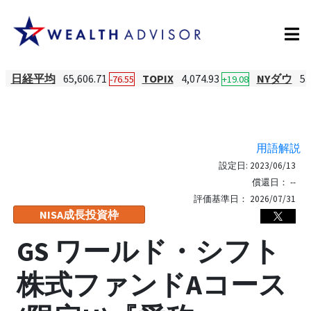
日経平均
65,606.71
TOPIX
4,074.93
NYダウ
53
-76.55
+19.08
用語解説
設定日:
2023/06/13
償還日：
--
評価基準日：
2026/07/31
NISA成長投資枠
GS ワールド・シフト
株式ファンドAコース