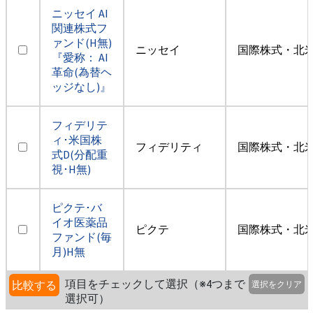
ニッセイ AI
関連株式フ
ァンド(H無)
ニッセイ
国際株式・北米
『愛称： AI
革命(為替ヘ
ッジなし)』
フィデリテ
ィ･米国株
フィデリティ
国際株式・北米
式D(分配重
視･H無)
ピクテ･バ
イオ医薬品
ピクテ
国際株式・北米
ファンド(毎
月)H無
項目をチェックして選択（※4つまで
比較する
選択をクリア
選択可）