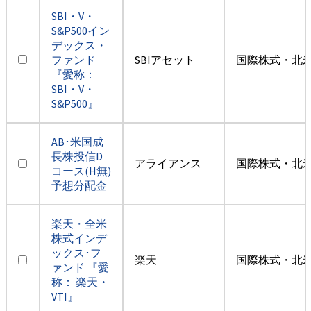
SBI・V・
S&P500イン
デックス・
ファンド
SBIアセット
国際株式・北米
『愛称：
SBI・V・
S&P500』
AB･米国成
長株投信D
アライアンス
国際株式・北米
コース(H無)
予想分配金
楽天・全米
株式インデ
ックス･フ
楽天
国際株式・北米
ァンド 『愛
称： 楽天・
VTI』