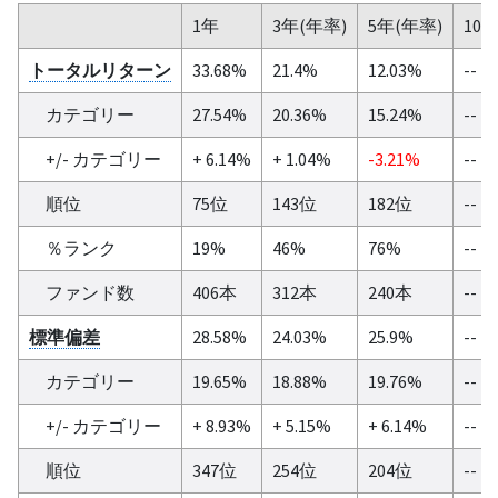
1年
3年(年率)
5年(年率)
10
トータルリターン
33.68%
21.4%
12.03%
--
カテゴリー
27.54%
20.36%
15.24%
--
+/- カテゴリー
+ 6.14%
+ 1.04%
-3.21%
--
順位
75位
143位
182位
--
％ランク
19%
46%
76%
--
ファンド数
406本
312本
240本
--
標準偏差
28.58%
24.03%
25.9%
--
カテゴリー
19.65%
18.88%
19.76%
--
+/- カテゴリー
+ 8.93%
+ 5.15%
+ 6.14%
--
順位
347位
254位
204位
--