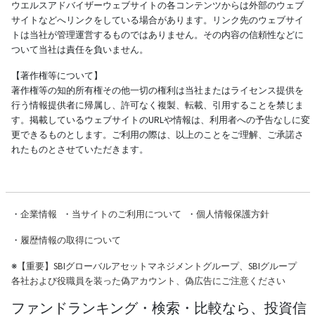
ウエルスアドバイザーウェブサイトの各コンテンツからは外部のウェブ
サイトなどへリンクをしている場合があります。リンク先のウェブサイ
トは当社が管理運営するものではありません。その内容の信頼性などに
ついて当社は責任を負いません。
【著作権等について】
著作権等の知的所有権その他一切の権利は当社またはライセンス提供を
行う情報提供者に帰属し、許可なく複製、転載、引用することを禁じま
す。掲載しているウェブサイトのURLや情報は、利用者への予告なしに変
更できるものとします。ご利用の際は、以上のことをご理解、ご承諾さ
れたものとさせていただきます。
・
企業情報
・
当サイトのご利用について
・
個人情報保護方針
・
履歴情報の取得について
※
【重要】SBIグローバルアセットマネジメントグループ、SBIグループ
各社および役職員を装った偽アカウント、偽広告にご注意ください
ファンドランキング・検索・比較なら、投資信