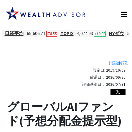
日経平均
65,606.71
TOPIX
4,074.93
NYダウ
53
-76.55
+19.08
用語解説
設定日:
2019/10/07
償還日：
2036/09/25
評価基準日：
2026/07/31
グローバルAIファン
ド(予想分配金提示型)