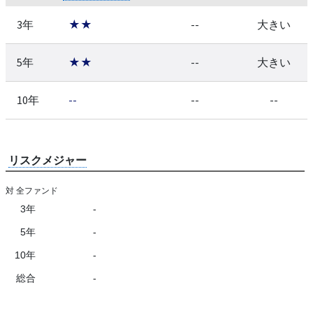
3年
★★
--
大きい
5年
★★
--
大きい
10年
--
--
--
リスクメジャー
対 全ファンド
3年
-
5年
-
10年
-
総合
-