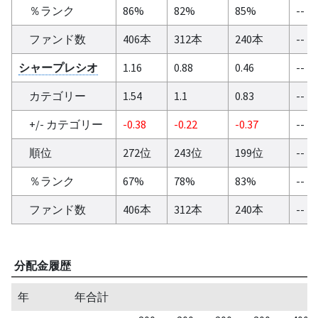
％ランク
86%
82%
85%
--
ファンド数
406本
312本
240本
--
シャープレシオ
1.16
0.88
0.46
--
カテゴリー
1.54
1.1
0.83
--
+/- カテゴリー
-0.38
-0.22
-0.37
--
順位
272位
243位
199位
--
％ランク
67%
78%
83%
--
ファンド数
406本
312本
240本
--
分配金履歴
年
年合計