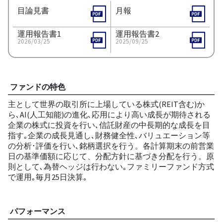
目論見書
月報
運用報告書1
運用報告書2
2026/03/25
2025/09/25
ファンドの特色
主として世界の取引所に上場している株式(REIT含む)か
ら､AI(人工知能)の進化､応用により高い成長が期待される
企業の株式に投資を行い､信託財産の中長期的な成長を目
指す｡企業の成長見通し､財務健全性､バリュエーション等
の分析･評価を行い､銘柄選択を行う。各計算期末の前営業
日の基準価額に応じて、分配方針に基づき分配を行う。原
則として､為替ヘッジは行わない｡ファミリーファンド方式
で運用｡毎月25日決算｡
パフォーマンス