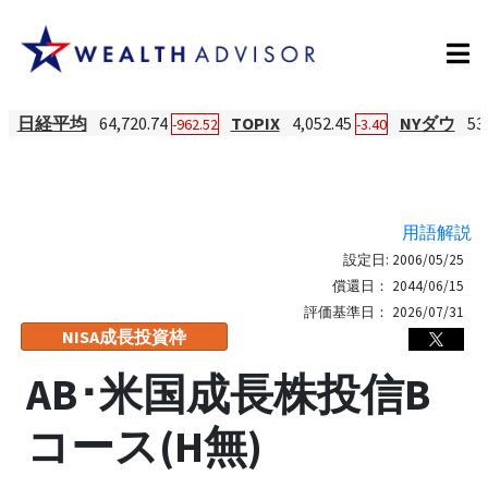
日経平均
64,720.74
TOPIX
4,052.45
NYダウ
53
-962.52
-3.40
用語解説
設定日:
2006/05/25
償還日：
2044/06/15
評価基準日：
2026/07/31
NISA成長投資枠
AB･米国成長株投信B
コース(H無)