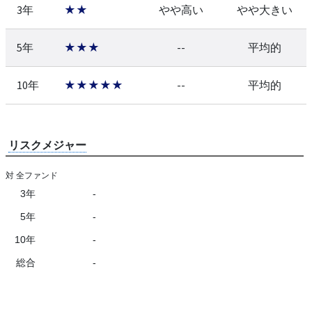
3年
★★
やや高い
やや大きい
5年
★★★
--
平均的
10年
★★★★★
--
平均的
リスクメジャー
対 全ファンド
3年
-
5年
-
10年
-
総合
-