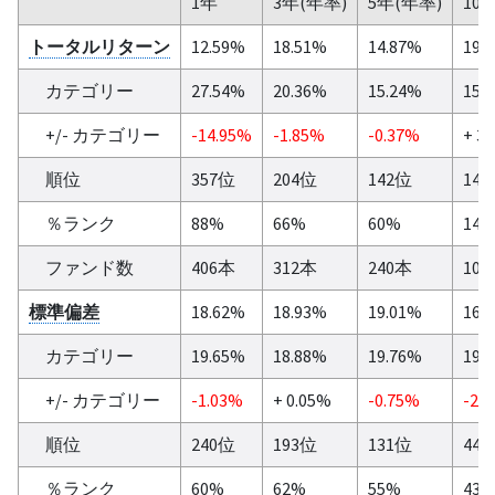
1年
3年(年率)
5年(年率)
10
トータルリターン
12.59%
18.51%
14.87%
19.
カテゴリー
27.54%
20.36%
15.24%
15.
+/- カテゴリー
-14.95%
-1.85%
-0.37%
+ 3
順位
357位
204位
142位
14
％ランク
88%
66%
60%
14
ファンド数
406本
312本
240本
10
標準偏差
18.62%
18.93%
19.01%
16.
カテゴリー
19.65%
18.88%
19.76%
19.
+/- カテゴリー
-1.03%
+ 0.05%
-0.75%
-2.
順位
240位
193位
131位
44
％ランク
60%
62%
55%
43