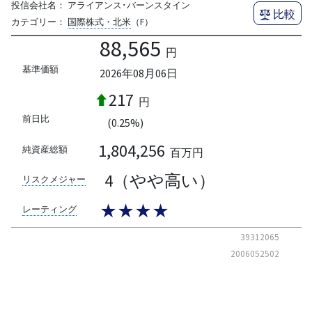
投信会社名：
アライアンス･バーンスタイン
比較
カテゴリー：
国際株式・北米
（F）
88,565
円
基準価額
2026年08月06日
217
円
前日比
(0.25%)
1,804,256
純資産総額
百万円
4（やや高い）
リスクメジャー
★★★★
レーティング
39312065
2006052502