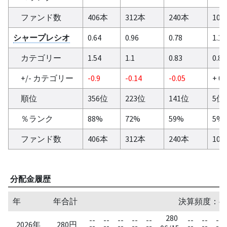
ファンド数
406本
312本
240本
10
シャープレシオ
0.64
0.96
0.78
1.15
カテゴリー
1.54
1.1
0.83
0.84
+/- カテゴリー
-0.9
-0.14
-0.05
+ 0.
順位
356位
223位
141位
5位
％ランク
88%
72%
59%
5%
ファンド数
406本
312本
240本
10
分配金履歴
年
年合計
決算頻度：半
280
--
--
--
--
--
--
--
--
2026年
280円
--
--
--
--
--
--
--
--