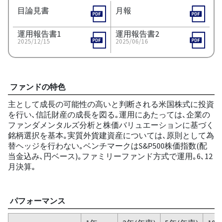
目論見書
月報
運用報告書1
運用報告書2
2025/12/15
2025/06/16
ファンドの特色
主として成長の可能性の高いと判断される米国株式に投資
を行い､信託財産の成長を図る｡運用にあたっては､企業の
ファンダメンタルズ分析と株価バリュエーションに基づく
銘柄選択を基本｡実質外貨建資産については､原則として為
替ヘッジを行わない｡ベンチマークはS&P500株価指数(配
当金込み､円ベース)｡ファミリーファンド方式で運用｡6､12
月決算｡
パフォーマンス