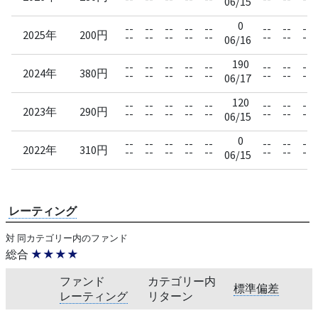
06/15
0
--
--
--
--
--
--
--
--
2025年
200円
--
--
--
--
--
--
--
--
06/16
190
--
--
--
--
--
--
--
--
2024年
380円
--
--
--
--
--
--
--
--
06/17
120
--
--
--
--
--
--
--
--
2023年
290円
--
--
--
--
--
--
--
--
06/15
0
--
--
--
--
--
--
--
--
2022年
310円
--
--
--
--
--
--
--
--
06/15
レーティング
対 同カテゴリー内のファンド
総合
★★★★
ファンド
カテゴリー内
標準偏差
レーティング
リターン