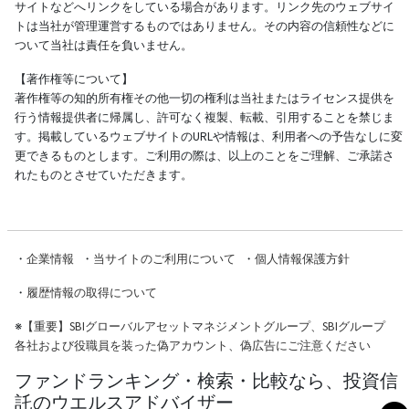
サイトなどへリンクをしている場合があります。リンク先のウェブサイ
トは当社が管理運営するものではありません。その内容の信頼性などに
ついて当社は責任を負いません。
【著作権等について】
著作権等の知的所有権その他一切の権利は当社またはライセンス提供を
行う情報提供者に帰属し、許可なく複製、転載、引用することを禁じま
す。掲載しているウェブサイトのURLや情報は、利用者への予告なしに変
更できるものとします。ご利用の際は、以上のことをご理解、ご承諾さ
れたものとさせていただきます。
・
企業情報
・
当サイトのご利用について
・
個人情報保護方針
・
履歴情報の取得について
※
【重要】SBIグローバルアセットマネジメントグループ、SBIグループ
各社および役職員を装った偽アカウント、偽広告にご注意ください
ファンドランキング・検索・比較なら、投資信
託のウエルスアドバイザー