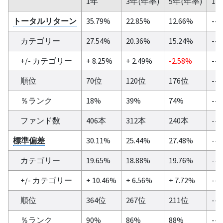
1年
3年(年率)
5年(年率)
10
トータルリターン
35.79%
22.85%
12.66%
--
カテゴリー
27.54%
20.36%
15.24%
--
+/- カテゴリー
+ 8.25%
+ 2.49%
-2.58%
--
順位
70位
120位
176位
--
％ランク
18%
39%
74%
--
ファンド数
406本
312本
240本
--
標準偏差
30.11%
25.44%
27.48%
--
カテゴリー
19.65%
18.88%
19.76%
--
+/- カテゴリー
+ 10.46%
+ 6.56%
+ 7.72%
--
順位
364位
267位
211位
--
％ランク
90%
86%
88%
--