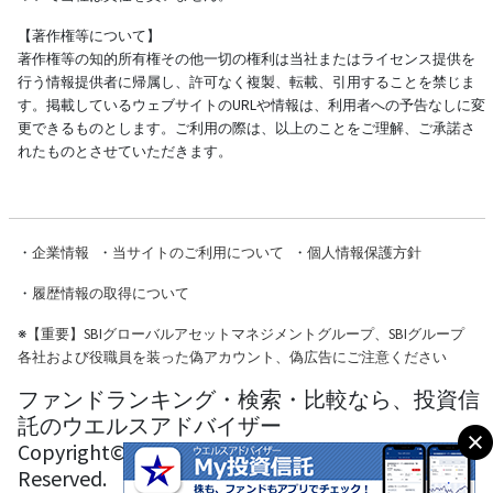
【著作権等について】
著作権等の知的所有権その他一切の権利は当社またはライセンス提供を
行う情報提供者に帰属し、許可なく複製、転載、引用することを禁じま
す。掲載しているウェブサイトのURLや情報は、利用者への予告なしに変
更できるものとします。ご利用の際は、以上のことをご理解、ご承諾さ
れたものとさせていただきます。
・
企業情報
・
当サイトのご利用について
・
個人情報保護方針
・
履歴情報の取得について
※
【重要】SBIグローバルアセットマネジメントグループ、SBIグループ
各社および役職員を装った偽アカウント、偽広告にご注意ください
ファンドランキング・検索・比較なら、投資信
託のウエルスアドバイザー
Copyright© Wealth Advisor Co., Ltd. All Rights
Reserved.