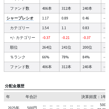
ファンド数
406本
312本
240本
--
シャープレシオ
1.17
0.89
0.46
--
カテゴリー
1.54
1.1
0.83
--
+/- カテゴリー
-0.37
-0.21
-0.37
--
順位
264位
241位
200位
--
％ランク
66%
78%
84%
--
ファンド数
406本
312本
240本
--
分配金履歴
年
年合計
決算頻度：1年
500
--
--
--
--
--
--
--
--
2025年
500円
--
--
--
--
--
--
--
--