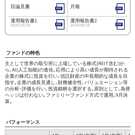
目論見書
月報
運用報告書1
運用報告書2
2025/09/25
2024/09/25
ファンドの特色
主として世界の取引所に上場している株式(REIT含む)か
ら､AI(人工知能)の進化､応用により高い成長が期待される
企業の株式に投資を行い､信託財産の中長期的な成長を目
指す｡企業の成長見通し､財務健全性､バリュエーション等
の分析･評価を行い､投資銘柄を選択する｡原則として､為替
ヘッジは行わない｡ファミリーファンド方式で運用｡9月決
算｡
パフォーマンス