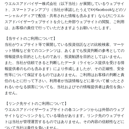
ウエルスアドバイザー株式会社（以下当社）が展開しているウェブサイ
ト、スマートフォンアプリ（当社が承認したうえでXやfacebookなどのソ
ーシャルメディアで配信・共有された情報も含みます）ならびにウエル
スアドバイザーウェブサイトを介した外部ウェブサイトの閲覧、ご利用
は、お客様の責任で行っていただきますようお願いいたします。
【当サイトのご利用について】
当社がウェブサイト等で展開している投資信託などの比較検索、マーケ
ット情報など全てのコンテンツは、あくまでも投資判断の参考としての
情報提供を目的としたものであり、投資勧誘を目的としてはいません。
また、当社が信頼できると判断したデータ（ライセンス提供を受ける情
報提供者のものも含みます）により作成しましたが、その正確性、安全
性等について保証するものではありません。ご利用はお客様の判断と責
任のもとに行って下さい。利用者が当該情報などに基づいて被ったとさ
れるいかなる損害についても、当社およびその情報提供者は責任を負い
ません。
【リンク先サイトのご利用について】
ウエルスアドバイザーウェブサイトの各コンテンツからは外部のウェブ
サイトなどへリンクをしている場合があります。リンク先のウェブサイ
トは当社が管理運営するものではありません。その内容の信頼性などに
ついて当社は責任を負いません。