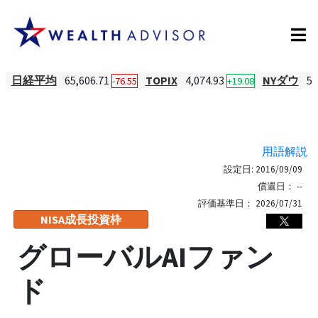
日経平均
65,606.71
TOPIX
4,074.93
NYダウ
54
-76.55
+19.08
用語解説
設定日:
2016/09/09
償還日：
--
評価基準日：
2026/07/31
NISA成長投資枠
グローバルAIファン
ド