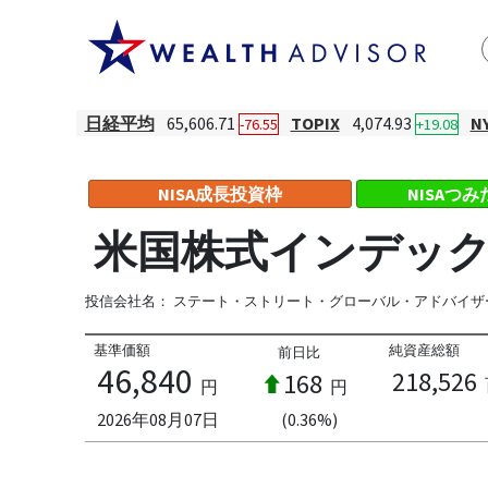
日経平均
65,606.71
TOPIX
4,074.93
N
-76.55
+19.08
NISA成長投資枠
NISAつ
米国株式インデック
投信会社名：
ステート・ストリート・グローバル・アドバイザ
基準価額
純資産総額
前日比
46,840
218,526
168
円
円
2026年08月07日
(0.36%)