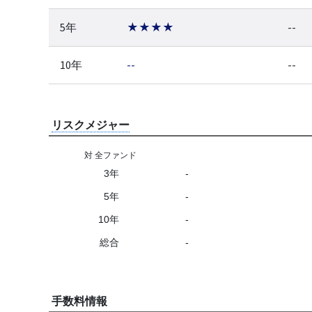
5年
★★★★
--
10年
--
--
リスクメジャー
対 全ファンド
3年
-
5年
-
10年
-
総合
-
手数料情報