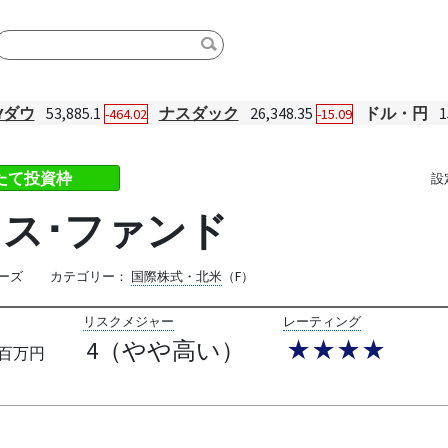
Yダウ
53,885.1
ナスダック
26,348.35
ドル・円
1
-464.02
-15.09
みたて投資枠
設
ス･ファンド
ーズ
カテゴリー：
国際株式・北米
（F）
リスクメジャー
レーティング
4（やや高い）
★★★★
百万円