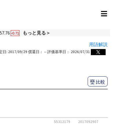
57.76
もっと見る＞
-0.71
用語解説
定日:
2017/09/29
償還日：
--
評価基準日：
2026/07/31
比較
55312179
2017092907