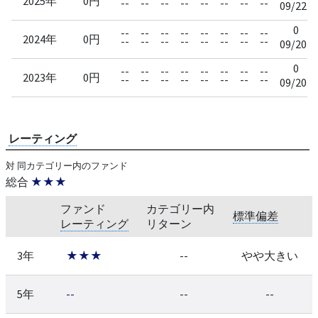
2025年
0円
--
--
--
--
--
--
--
--
09/22
0
--
--
--
--
--
--
--
--
2024年
0円
--
--
--
--
--
--
--
--
09/20
0
--
--
--
--
--
--
--
--
2023年
0円
--
--
--
--
--
--
--
--
09/20
レーティング
対 同カテゴリー内のファンド
総合
★★★
ファンド
カテゴリー内
標準偏差
レーティング
リターン
3年
★★★
--
やや大きい
5年
--
--
--