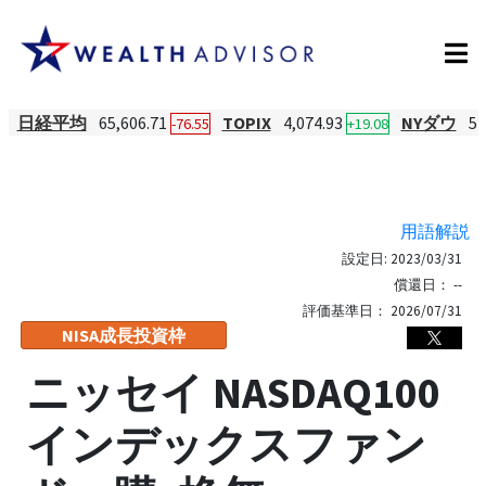
日経平均
65,606.71
TOPIX
4,074.93
NYダウ
54
-76.55
+19.08
用語解説
設定日:
2023/03/31
償還日：
--
評価基準日：
2026/07/31
NISA成長投資枠
ニッセイ NASDAQ100
インデックスファン