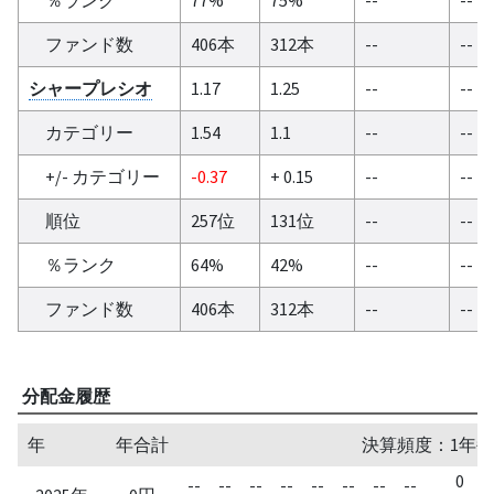
ファンド数
406本
312本
--
--
シャープレシオ
1.17
1.25
--
--
カテゴリー
1.54
1.1
--
--
+/- カテゴリー
-0.37
+ 0.15
--
--
順位
257位
131位
--
--
％ランク
64%
42%
--
--
ファンド数
406本
312本
--
--
分配金履歴
年
年合計
決算頻度：1年毎
0
--
--
--
--
--
--
--
--