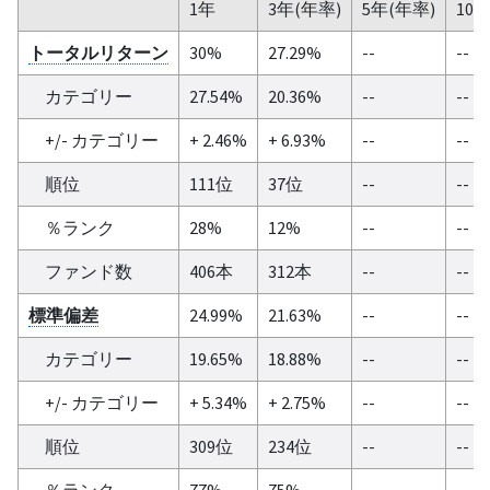
1年
3年(年率)
5年(年率)
10
トータルリターン
30%
27.29%
--
--
カテゴリー
27.54%
20.36%
--
--
+/- カテゴリー
+ 2.46%
+ 6.93%
--
--
順位
111位
37位
--
--
％ランク
28%
12%
--
--
ファンド数
406本
312本
--
--
標準偏差
24.99%
21.63%
--
--
カテゴリー
19.65%
18.88%
--
--
+/- カテゴリー
+ 5.34%
+ 2.75%
--
--
順位
309位
234位
--
--
％ランク
77%
75%
--
--