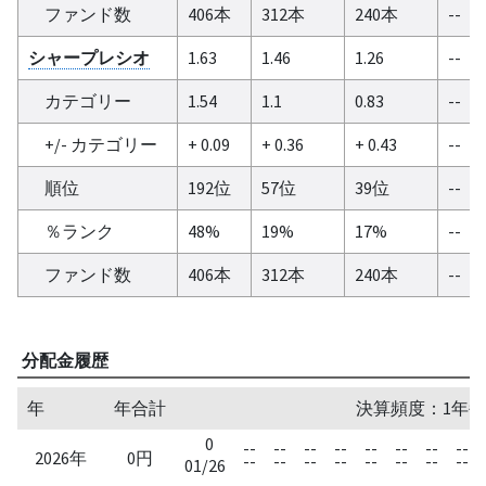
ファンド数
406本
312本
240本
--
シャープレシオ
1.63
1.46
1.26
--
カテゴリー
1.54
1.1
0.83
--
+/- カテゴリー
+ 0.09
+ 0.36
+ 0.43
--
順位
192位
57位
39位
--
％ランク
48%
19%
17%
--
ファンド数
406本
312本
240本
--
分配金履歴
年
年合計
決算頻度：1年毎
0
--
--
--
--
--
--
--
--
2026年
0円
--
--
--
--
--
--
--
--
01/26