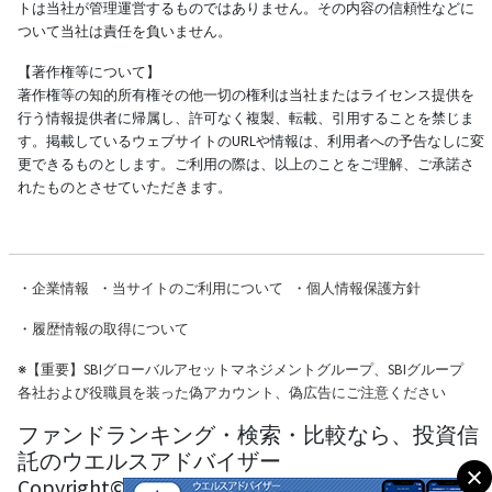
トは当社が管理運営するものではありません。その内容の信頼性などに
ついて当社は責任を負いません。
【著作権等について】
著作権等の知的所有権その他一切の権利は当社またはライセンス提供を
行う情報提供者に帰属し、許可なく複製、転載、引用することを禁じま
す。掲載しているウェブサイトのURLや情報は、利用者への予告なしに変
更できるものとします。ご利用の際は、以上のことをご理解、ご承諾さ
れたものとさせていただきます。
・
企業情報
・
当サイトのご利用について
・
個人情報保護方針
・
履歴情報の取得について
※
【重要】SBIグローバルアセットマネジメントグループ、SBIグループ
各社および役職員を装った偽アカウント、偽広告にご注意ください
ファンドランキング・検索・比較なら、投資信
託のウエルスアドバイザー
Copyright© Wealth Advisor Co., Ltd. All Rights