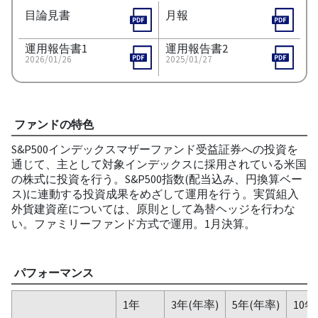
目論見書
月報
運用報告書1
運用報告書2
2026/01/26
2025/01/27
ファンドの特色
S&P500インデックスマザーファンド受益証券への投資を
通じて、主として対象インデックスに採用されている米国
の株式に投資を行う。S&P500指数(配当込み、円換算ベー
ス)に連動する投資成果をめざして運用を行う。実質組入
外貨建資産については、原則として為替ヘッジを行わな
い。ファミリーファンド方式で運用。1月決算。
パフォーマンス
1年
3年(年率)
5年(年率)
10年