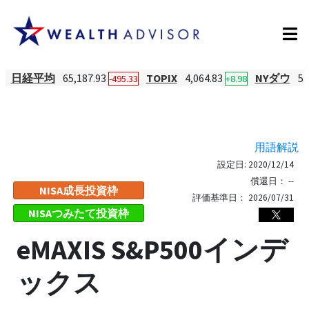
日経平均
65,187.93
TOPIX
4,064.83
NYダウ
53
-495.33
+8.98
用語解説
設定日:
2020/12/14
償還日：
--
NISA成長投資枠
評価基準日：
2026/07/31
NISAつみたて投資枠
eMAXIS S&P500インデ
ックス