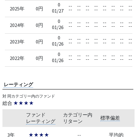
0
--
--
--
--
--
--
--
--
2025年
0円
--
--
--
--
--
--
--
--
01/27
0
--
--
--
--
--
--
--
--
2024年
0円
--
--
--
--
--
--
--
--
01/26
0
--
--
--
--
--
--
--
--
2023年
0円
--
--
--
--
--
--
--
--
01/26
0
--
--
--
--
--
--
--
--
2022年
0円
--
--
--
--
--
--
--
--
01/26
レーティング
対 同カテゴリー内のファンド
総合
★★★★
ファンド
カテゴリー内
標準偏差
レーティング
リターン
3年
★★★★
--
平均的