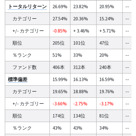
トータルリターン
26.69%
23.82%
20.95%
--
カテゴリー
27.54%
20.36%
15.24%
--
+/- カテゴリー
-0.85%
+ 3.46%
+ 5.71%
--
順位
205位
101位
47位
--
％ランク
51%
33%
20%
--
ファンド数
406本
312本
240本
--
標準偏差
15.99%
16.13%
16.59%
--
カテゴリー
19.65%
18.88%
19.76%
--
+/- カテゴリー
-3.66%
-2.75%
-3.17%
--
順位
174位
134位
81位
--
％ランク
43%
43%
34%
--