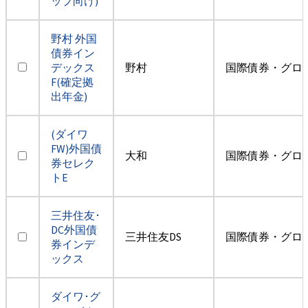
ップ向け)
野村 外国
債券イン
デックス
野村
国際債券・グロ
F(確定拠
出年金)
(ダイワ
FW)外国債
大和
国際債券・グロ
券セレク
トE
三井住友･
DC外国債
三井住友DS
国際債券・グロ
券インデ
ックス
ダイワ･グ