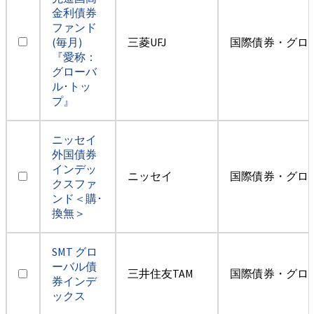
金利債券
ファンド
(毎月)
三菱UFJ
国際債券・グロ
『愛称：
グローバ
ル･トッ
プ』
ニッセイ
外国債券
インデッ
ニッセイ
国際債券・グロ
クスファ
ンド＜購･
換無＞
SMT グロ
ーバル債
三井住友TAM
国際債券・グロ
券インデ
ックス