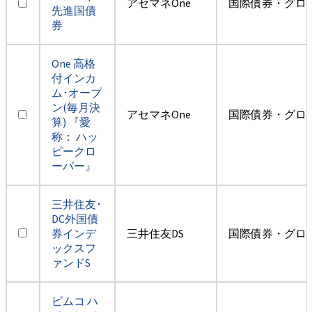
アセマネOne
国際債券・グロ
先進国債
券
One 高格
付インカ
ム･オープ
ン(毎月決
アセマネOne
国際債券・グロ
算) 『愛
称： ハッ
ピークロ
ーバー』
三井住友･
DC外国債
券インデ
三井住友DS
国際債券・グロ
ックスフ
ァンドS
ピムコ ハ