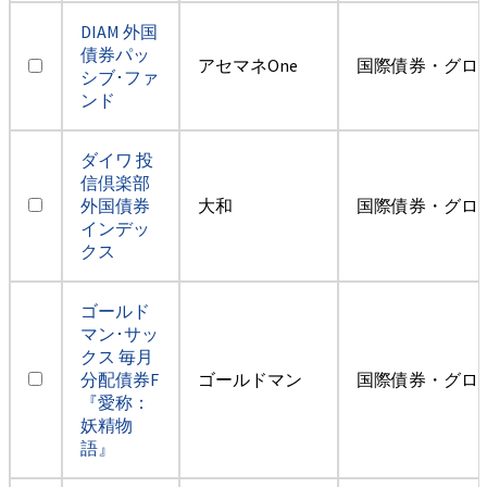
DIAM 外国
債券パッ
アセマネOne
国際債券・グロ
シブ･ファ
ンド
ダイワ 投
信倶楽部
外国債券
大和
国際債券・グロ
インデッ
クス
ゴールド
マン･サッ
クス 毎月
分配債券F
ゴールドマン
国際債券・グロ
『愛称：
妖精物
語』