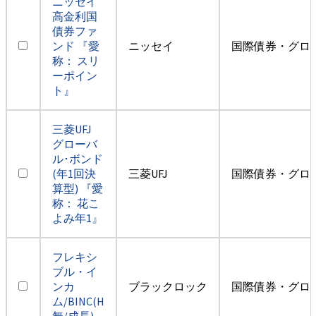
ニッセイ
高金利国
債券ファ
ンド 『愛
ニッセイ
国際債券・グロ
称： スリ
ーポイン
ト』
三菱UFJ
グローバ
ル･ボンド
(年1回決
三菱UFJ
国際債券・グロ
算型) 『愛
称： 花こ
よみ年1』
フレキシ
ブル・イ
ンカ
ブラックロック
国際債券・グロ
ム/BINC(H
無/成長)