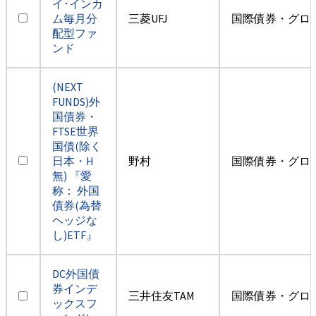
イ･インカ
ム毎月分
三菱UFJ
国際債券・グロ
配型ファ
ンド
(NEXT
FUNDS)外
国債券・
FTSE世界
国債(除く
日本・H
野村
国際債券・グロ
無) 『愛
称： 外国
債券(為替
ヘッジな
し)ETF』
DC外国債
券インデ
三井住友TAM
国際債券・グロ
ックスフ