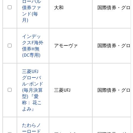
ローバル
債券ファ
大和
国際債券・グロ
ンド(毎
月)
インデッ
クスF海外
アモーヴァ
国際債券・グロ
債券H無
(DC専用)
三菱UFJ
グローバ
ル･ボンド
(毎月決算
三菱UFJ
国際債券・グロ
型) 『愛
称： 花こ
よみ』
たわらノ
ーロード