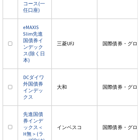
コース(一
任口座)
eMAXIS
Slim先進
国債券イ
三菱UFJ
国際債券・グロ
ンデック
ス(除く日
本)
DCダイワ
外国債券
大和
国際債券・グロ
インデッ
クス
先進国債
券インデ
ックス＜
インベスコ
国際債券・グロ
H無＞(ラ