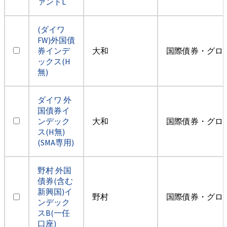
ァンドL
(ダイワ
FW)外国債
券インデ
大和
国際債券・グロ
ックス(H
無)
ダイワ 外
国債券イ
ンデック
大和
国際債券・グロ
ス(H無)
(SMA専用)
野村 外国
債券(含む
新興国)イ
野村
国際債券・グロ
ンデック
スB(一任
口座)