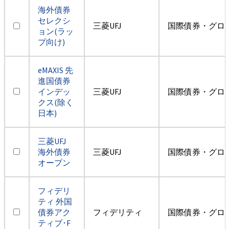
海外債券
セレクシ
三菱UFJ
国際債券・グロ
ョン(ラッ
プ向け)
eMAXIS 先
進国債券
インデッ
三菱UFJ
国際債券・グロ
クス(除く
日本)
三菱UFJ
海外債券
三菱UFJ
国際債券・グロ
オープン
フィデリ
ティ 外国
債券アク
フィデリティ
国際債券・グロ
ティブ･F