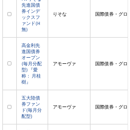
先進国債
券インデ
りそな
国際債券・グロ
ックスフ
ァンド(H
無)
高金利先
進国債券
オープン
(毎月分配
アモーヴァ
国際債券・グロ
型) 『愛
称： 月桂
樹』
五大陸債
券ファン
アモーヴァ
国際債券・グロ
ド(毎月分
配型)