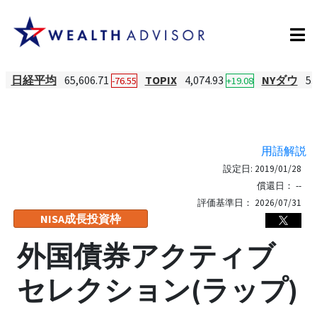
日経平均
65,606.71
TOPIX
4,074.93
NYダウ
53
-76.55
+19.08
用語解説
設定日:
2019/01/28
償還日：
--
評価基準日：
2026/07/31
NISA成長投資枠
外国債券アクティブ
セレクション(ラップ)