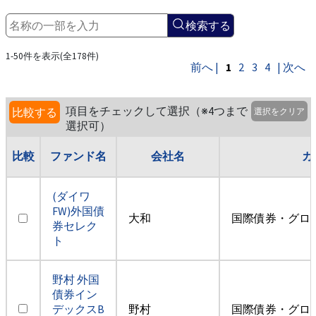
検索する
1-50件を表示(全178件)
前へ |
1
2
3
4
| 次へ
項目をチェックして選択（※4つまで
比較する
選択をクリア
選択可）
比較
ファンド名
会社名
カ
(ダイワ
FW)外国債
大和
国際債券・グロ
券セレク
ト
野村 外国
債券イン
デックスB
野村
国際債券・グロ