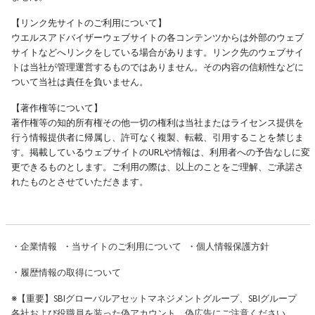
【リンク先サイトのご利用について】
ウエルスアドバイザーウェブサイトの各コンテンツからは外部のウェブ
サイトなどへリンクをしている場合があります。リンク先のウェブサイ
トは当社が管理運営するものではありません。その内容の信頼性などに
ついて当社は責任を負いません。
【著作権等について】
著作権等の知的所有権その他一切の権利は当社またはライセンス提供を
行う情報提供者に帰属し、許可なく複製、転載、引用することを禁じま
す。掲載しているウェブサイトのURLや情報は、利用者への予告なしに変
更できるものとします。ご利用の際は、以上のことをご理解、ご承諾さ
れたものとさせていただきます。
・
企業情報
・
当サイトのご利用について
・
個人情報保護方針
・
履歴情報の取得について
※
【重要】SBIグローバルアセットマネジメントグループ、SBIグループ
各社および役職員を装った偽アカウント、偽広告にご注意ください