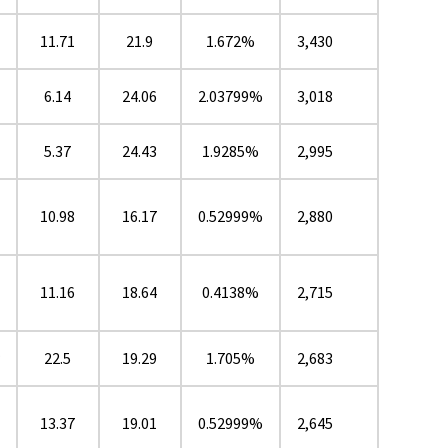
11.71
21.9
1.672%
3,430
6.14
24.06
2.03799%
3,018
5.37
24.43
1.9285%
2,995
10.98
16.17
0.52999%
2,880
11.16
18.64
0.4138%
2,715
★
22.5
19.29
1.705%
2,683
13.37
19.01
0.52999%
2,645