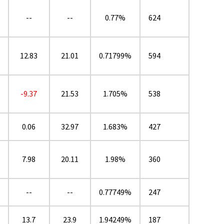
--
--
0.77%
624
12.83
21.01
0.71799%
594
-9.37
21.53
1.705%
538
0.06
32.97
1.683%
427
7.98
20.11
1.98%
360
--
--
0.77749%
247
13.7
23.9
1.94249%
187