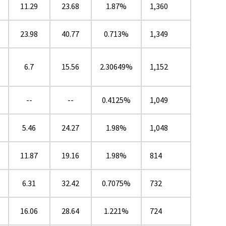
11.29
23.68
1.87%
1,360
23.98
40.77
0.713%
1,349
6.7
15.56
2.30649%
1,152
--
--
0.4125%
1,049
5.46
24.27
1.98%
1,048
11.87
19.16
1.98%
814
6.31
32.42
0.7075%
732
16.06
28.64
1.221%
724