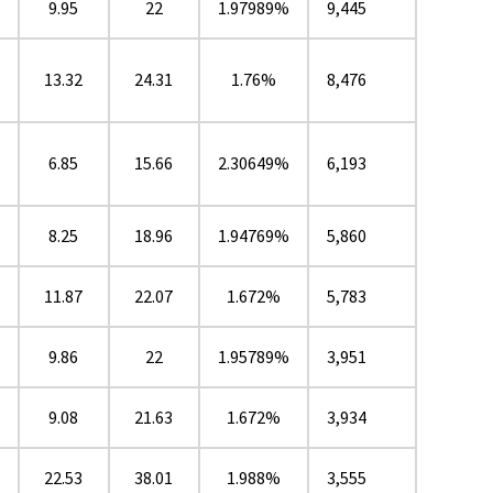
9.95
22
1.97989%
9,445
13.32
24.31
1.76%
8,476
6.85
15.66
2.30649%
6,193
8.25
18.96
1.94769%
5,860
11.87
22.07
1.672%
5,783
9.86
22
1.95789%
3,951
9.08
21.63
1.672%
3,934
★
22.53
38.01
1.988%
3,555