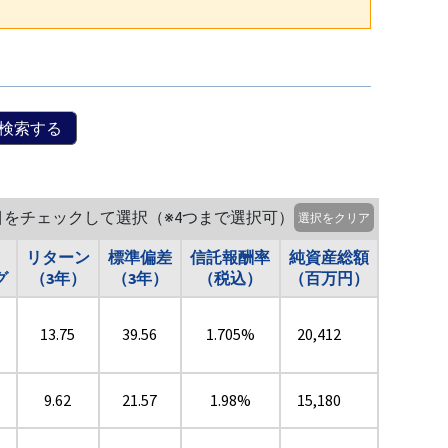
検索する
目をチェックして選択（※4つまで選択可）
選択をクリア
リターン
標準偏差
信託報酬率
純資産総額
グ
（3年）
（3年）
（税込）
（百万円）
13.75
39.56
1.705%
20,412
9.62
21.57
1.98%
15,180