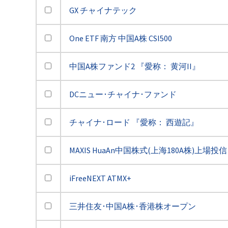
GX チャイナテック
One ETF 南方 中国A株 CSI500
中国A株ファンド2 『愛称： 黄河II』
DCニュー･チャイナ･ファンド
チャイナ･ロード 『愛称： 西遊記』
MAXIS HuaAn中国株式(上海180A株)上場投信
iFreeNEXT ATMX+
三井住友･中国A株･香港株オープン