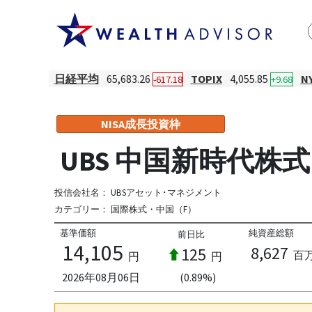
日経平均
65,683.26
TOPIX
4,055.85
N
-617.18
+9.68
NISA成長投資枠
UBS 中国新時代株
投信会社名：
UBSアセット･マネジメント
カテゴリー：
国際株式・中国（F）
基準価額
純資産総額
前日比
14,105
8,627
125
百
円
円
2026年08月06日
(0.89%)