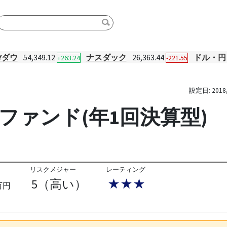
Yダウ
54,349.12
ナスダック
26,363.44
ドル・円
+263.24
-221.55
設定日:
2018
式ファンド(年1回決算型)
リスクメジャー
レーティング
5（高い）
★★★
万円