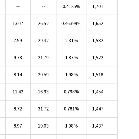
--
--
0.4125%
1,701
13.07
26.52
0.46399%
1,652
7.59
29.32
2.31%
1,582
9.78
21.79
1.87%
1,522
8.14
20.59
1.98%
1,518
11.42
16.93
0.798%
1,454
8.72
31.72
0.781%
1,447
8.97
19.03
1.98%
1,437