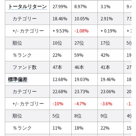
トータルリターン
27.99%
8.97%
3.1%
9.4
カテゴリー
18.46%
10.05%
2.91%
7.5
+/- カテゴリー
+ 9.53%
-1.08%
+ 0.19%
+ 1.
順位
10位
27位
17位
5位
％ランク
22%
59%
42%
19%
ファンド数
47本
46本
41本
27
標準偏差
12.68%
19.03%
19.46%
18.
カテゴリー
22.68%
23.73%
23.06%
20.
+/- カテゴリー
-10%
-4.7%
-3.6%
-1.6
順位
5位
8位
9位
4位
％ランク
11%
18%
22%
15%