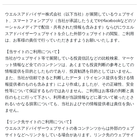
ウエルスアドバイザー株式会社（以下当社）が展開しているウェブサイ
ト、スマートフォンアプリ（当社が承認したうえでXやfacebookなどのソ
ーシャルメディアで配信・共有された情報も含みます）ならびにウエル
スアドバイザーウェブサイトを介した外部ウェブサイトの閲覧、ご利用
は、お客様の責任で行っていただきますようお願いいたします。
【当サイトのご利用について】
当社がウェブサイト等で展開している投資信託などの比較検索、マーケ
ット情報など全てのコンテンツは、あくまでも投資判断の参考としての
情報提供を目的としたものであり、投資勧誘を目的としてはいません。
また、当社が信頼できると判断したデータ（ライセンス提供を受ける情
報提供者のものも含みます）により作成しましたが、その正確性、安全
性等について保証するものではありません。ご利用はお客様の判断と責
任のもとに行って下さい。利用者が当該情報などに基づいて被ったとさ
れるいかなる損害についても、当社およびその情報提供者は責任を負い
ません。
【リンク先サイトのご利用について】
ウエルスアドバイザーウェブサイトの各コンテンツからは外部のウェブ
サイトなどへリンクをしている場合があります。リンク先のウェブサイ