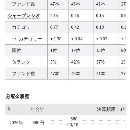
ファンド数
47本
46本
41本
27
シャープレシオ
2.15
0.46
0.15
0.5
カテゴリー
0.77
0.42
0.13
0.37
+/- カテゴリー
+ 1.38
+ 0.04
+ 0.02
+ 0.
順位
1位
19位
15位
5位
％ランク
3%
42%
37%
19%
ファンド数
47本
46本
41本
27
分配金履歴
年
年合計
決算頻度：1年
680
--
--
--
--
--
--
--
--
2026年
680円
--
--
--
--
--
--
--
--
03/10