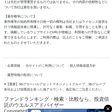
トは当社が管理運営するものではありません。その内容の信頼性などに
ついて当社は責任を負いません。
【著作権等について】
著作権等の知的所有権その他一切の権利は当社またはライセンス提供を
行う情報提供者に帰属し、許可なく複製、転載、引用することを禁じま
す。掲載しているウェブサイトのURLや情報は、利用者への予告なしに変
更できるものとします。ご利用の際は、以上のことをご理解、ご承諾さ
れたものとさせていただきます。
・
企業情報
・
当サイトのご利用について
・
個人情報保護方針
・
履歴情報の取得について
※
【重要】SBIグローバルアセットマネジメントグループ、SBIグループ
各社および役職員を装った偽アカウント、偽広告にご注意ください
ファンドランキング・検索・比較なら、投資信
託のウエルスアドバイザー
Copyright© Wealth Advisor Co., Ltd. All Rights