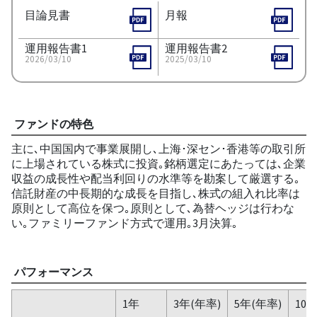
目論見書
月報
運用報告書1
運用報告書2
2026/03/10
2025/03/10
ファンドの特色
主に､中国国内で事業展開し､上海･深セン･香港等の取引所
に上場されている株式に投資｡銘柄選定にあたっては､企業
収益の成長性や配当利回りの水準等を勘案して厳選する｡
信託財産の中長期的な成長を目指し､株式の組入れ比率は
原則として高位を保つ｡原則として､為替ヘッジは行わな
い｡ファミリーファンド方式で運用｡3月決算｡
パフォーマンス
1年
3年(年率)
5年(年率)
10