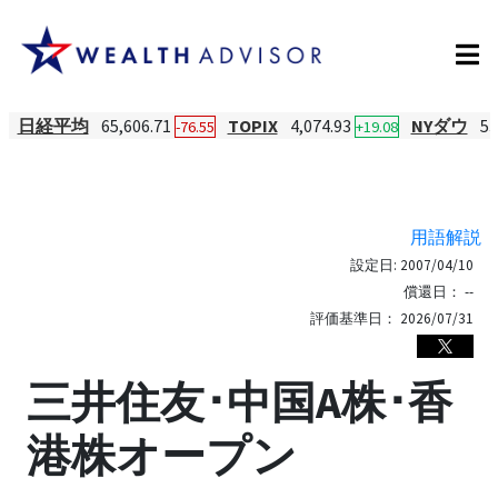
日経平均
65,606.71
TOPIX
4,074.93
NYダウ
53
-76.55
+19.08
用語解説
設定日:
2007/04/10
償還日：
--
評価基準日：
2026/07/31
三井住友･中国A株･香
港株オープン