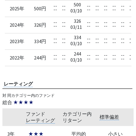
500
--
--
--
--
--
--
--
--
2025年
500円
--
--
--
--
--
--
--
--
03/10
326
--
--
--
--
--
--
--
--
2024年
326円
--
--
--
--
--
--
--
--
03/11
334
--
--
--
--
--
--
--
--
2023年
334円
--
--
--
--
--
--
--
--
03/10
244
--
--
--
--
--
--
--
--
2022年
244円
--
--
--
--
--
--
--
--
03/10
レーティング
対 同カテゴリー内のファンド
総合
★★★★
ファンド
カテゴリー内
標準偏差
レーティング
リターン
3年
★★★
平均的
小さい