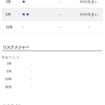
3年
★
--
やや大きい
5年
★★
--
やや大きい
10年
--
--
--
リスクメジャー
対 全ファンド
3年
-
5年
-
10年
-
総合
-