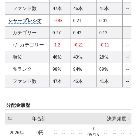
ファンド数
47本
46本
41本
--
シャープレシオ
-0.43
0.21
0.02
--
カテゴリー
0.77
0.42
0.13
--
+/- カテゴリー
-1.2
-0.21
-0.11
--
順位
46位
43位
28位
--
％ランク
98%
94%
69%
--
ファンド数
47本
46本
41本
--
分配金履歴
年
年合計
決算頻度：半
0
--
--
--
--
--
--
--
--
2026年
0円
--
--
--
--
--
--
--
--
05/25