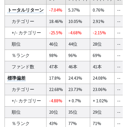
トータルリターン
-7.04%
5.37%
0.76%
--
カテゴリー
18.46%
10.05%
2.91%
--
+/- カテゴリー
-25.5%
-4.68%
-2.15%
--
順位
46位
44位
28位
--
％ランク
98%
96%
69%
--
ファンド数
47本
46本
41本
--
標準偏差
17.8%
24.43%
24.08%
--
カテゴリー
22.68%
23.73%
23.06%
--
+/- カテゴリー
-4.88%
+ 0.7%
+ 1.02%
--
順位
20位
35位
29位
--
％ランク
43%
77%
71%
--