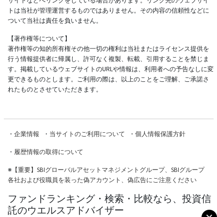
サイトなどへリンクをしている場合があります。リンク先のウェブサイ
トは当社が管理運営するものではありません。その内容の信頼性などに
ついて当社は責任を負いません。
【著作権等について】
著作権等の知的所有権その他一切の権利は当社またはライセンス提供を
行う情報提供者に帰属し、許可なく複製、転載、引用することを禁じま
す。掲載しているウェブサイトのURLや情報は、利用者への予告なしに変
更できるものとします。ご利用の際は、以上のことをご理解、ご承諾さ
れたものとさせていただきます。
・
企業情報
・
当サイトのご利用について
・
個人情報保護方針
・
履歴情報の取得について
※
【重要】SBIグローバルアセットマネジメントグループ、SBIグループ
各社および役職員を装った偽アカウント、偽広告にご注意ください
ファンドランキング・検索・比較なら、投資信
託のウエルスアドバイザー