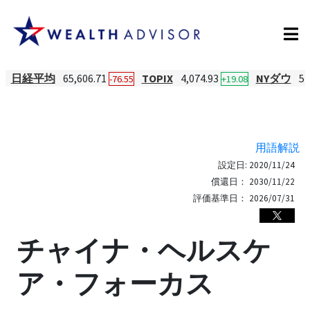
日経平均
65,606.71
TOPIX
4,074.93
NYダウ
54
-76.55
+19.08
用語解説
設定日:
2020/11/24
償還日：
2030/11/22
評価基準日：
2026/07/31
チャイナ・ヘルスケ
ア・フォーカス