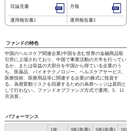
目論見書
月報
運用報告書1
運用報告書2
ファンドの特色
中国のヘルスケア関連企業(中国を含む世界の金融商品取
引所に上場されており、中国で事業活動の大半を行ってい
るか、または収益の大部分を中国から得ている企業のう
ち、医薬品、バイオテクノロジー、ヘルスケアサービス、
医療技術、医療用品等に関連する企業)の株式に投資す
る。為替変動リスクを回避するための為替ヘッジは原則と
して行わない。ファンドオブファンズ方式で運用。5、11
月決算。
パフォーマンス
1年
3年(年率)
5年(年率)
10年