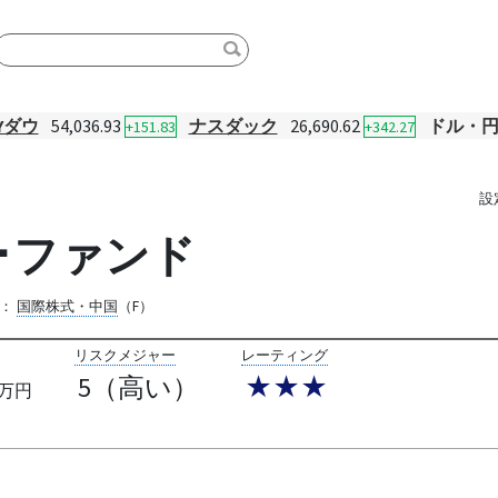
Yダウ
54,036.93
ナスダック
26,690.62
ドル・
+151.83
+342.27
設
･ファンド
：
国際株式・中国
（F）
リスクメジャー
レーティング
5（高い）
★★★
万円