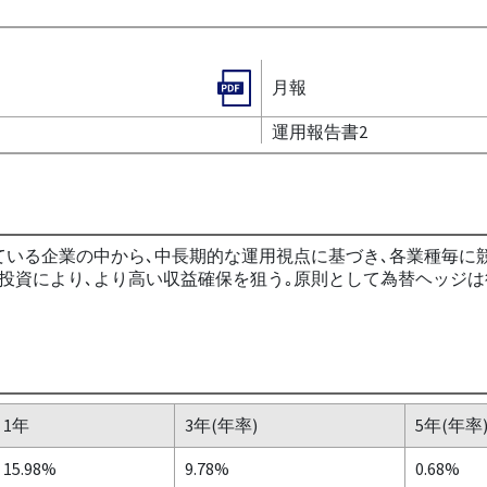
月報
運用報告書2
ている企業の中から､中長期的な運用視点に基づき､各業種毎に
投資により､より高い収益確保を狙う｡原則として為替ヘッジは
1年
3年(年率)
5年(年率
15.98%
9.78%
0.68%