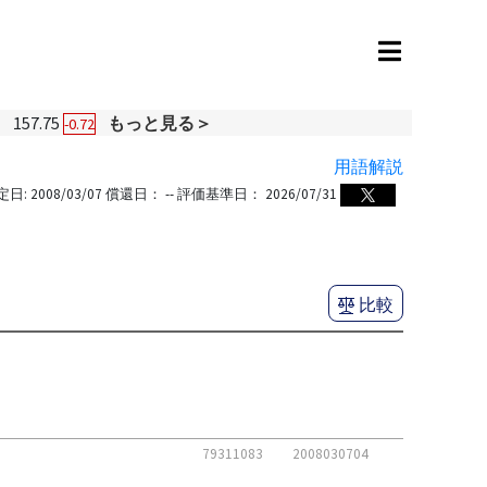
円
157.75
もっと見る＞
-0.72
用語解説
定日:
2008/03/07
償還日：
--
評価基準日：
2026/07/31
比較
79311083
2008030704