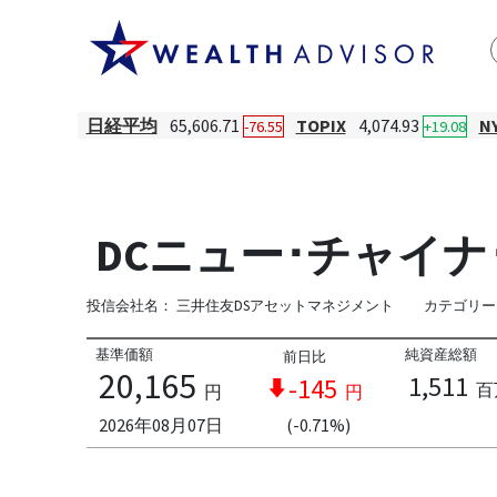
日経平均
65,606.71
TOPIX
4,074.93
N
-76.55
+19.08
DCニュー･チャイナ
投信会社名：
三井住友DSアセットマネジメント
カテゴリー
基準価額
純資産総額
前日比
20,165
1,511
-145
百
円
円
2026年08月07日
(-0.71%)