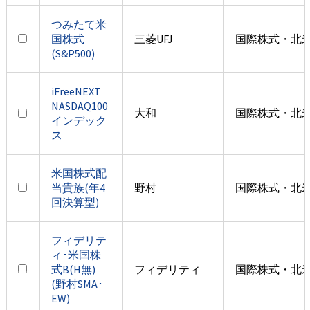
つみたて米
国株式
三菱UFJ
国際株式・北米
(S&P500)
iFreeNEXT
NASDAQ100
大和
国際株式・北米
インデック
ス
米国株式配
当貴族(年4
野村
国際株式・北米
回決算型)
フィデリテ
ィ･米国株
式B(H無)
フィデリティ
国際株式・北米
(野村SMA･
EW)