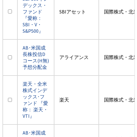
デックス・
ファンド
SBIアセット
国際株式・北米
『愛称：
SBI・V・
S&P500』
AB･米国成
長株投信D
アライアンス
国際株式・北米
コース(H無)
予想分配金
楽天・全米
株式インデ
ックス･フ
楽天
国際株式・北米
ァンド 『愛
称： 楽天・
VTI』
AB･米国成