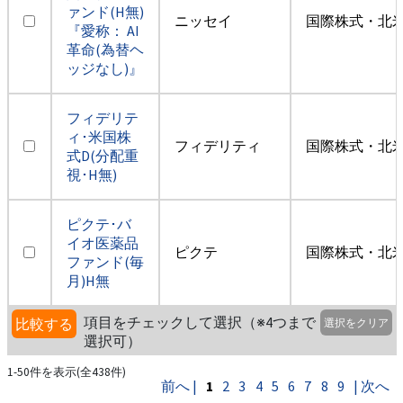
ァンド(H無)
ニッセイ
国際株式・北米
『愛称： AI
革命(為替ヘ
ッジなし)』
フィデリテ
ィ･米国株
フィデリティ
国際株式・北米
式D(分配重
視･H無)
ピクテ･バ
イオ医薬品
ピクテ
国際株式・北米
ファンド(毎
月)H無
項目をチェックして選択（※4つまで
比較する
選択をクリア
選択可）
1-50件を表示(全438件)
前へ |
1
2
3
4
5
6
7
8
9
| 次へ