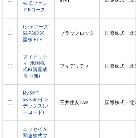
株式ファン
ドBコース
iシェアーズ
S&P500 米
ブラックロック
国際株式・北米
国株 ETF
フィデリテ
ィ･米国株
フィデリティ
国際株式・北米
式B(資産成
長･H無)
My SMT
S&P500イン
三井住友TAM
国際株式・北米
デックス(ノ
ーロード)
ニッセイ AI
関連株式フ