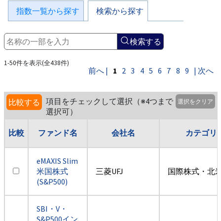
指数一覧から探す
検索から探す
検索する
1-50件を表示(全438件)
前へ |
1
2
3
4
5
6
7
8
9
| 次へ
項目をチェックして選択（※4つまで
比較する
選択をクリア
選択可）
比較
ファンド名
会社名
カテゴリ
eMAXIS Slim
米国株式
三菱UFJ
国際株式・北米
(S&P500)
SBI・V・
S&P500イン