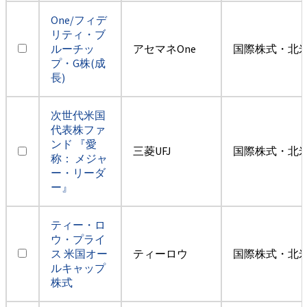
One/フィデ
リティ・ブ
ルーチッ
アセマネOne
国際株式・北米
プ・G株(成
長)
次世代米国
代表株ファ
ンド 『愛
三菱UFJ
国際株式・北米
称： メジャ
ー・リーダ
ー』
ティー・ロ
ウ・プライ
ス 米国オー
ティーロウ
国際株式・北米
ルキャップ
株式