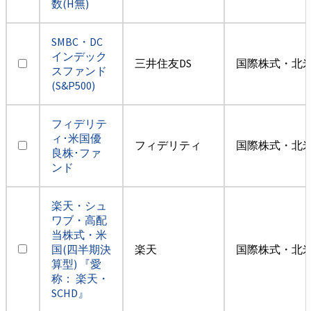
数(H無)
SMBC・DC
インデック
三井住友DS
国際株式・北米
スファンド
(S&P500)
フィデリテ
ィ･米国優
フィデリティ
国際株式・北米
良株･ファ
ンド
楽天・シュ
ワブ・高配
当株式・米
国(四半期決
楽天
国際株式・北米
算型) 『愛
称： 楽天・
SCHD』