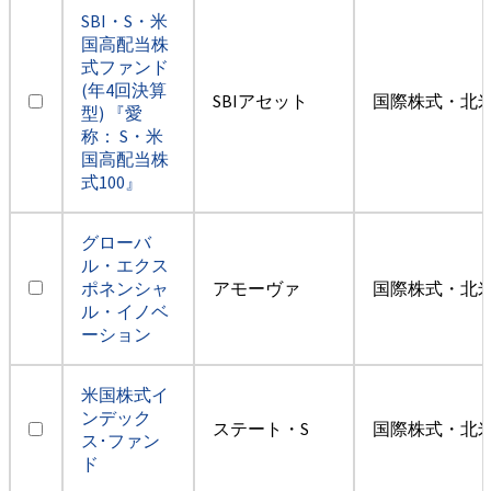
SBI・S・米
国高配当株
式ファンド
(年4回決算
SBIアセット
国際株式・北米
型) 『愛
称： S・米
国高配当株
式100』
グローバ
ル・エクス
ポネンシャ
アモーヴァ
国際株式・北米
ル・イノベ
ーション
米国株式イ
ンデック
ステート・S
国際株式・北米
ス･ファン
ド