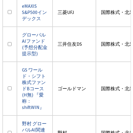
eMAXIS
S&P500イン
三菱UFJ
国際株式・北米
デックス
グローバル
AIファンド
三井住友DS
国際株式・北米
(予想分配金
提示型)
GS ワール
ド・シフト
株式ファン
ドBコース
ゴールドマン
国際株式・北米
(H無) 『愛
称：
shiftWIN』
野村 グロー
バルAI関連
野村
国際株式・北米