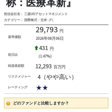
称：医療革新』
投信会社名：
三菱UFJアセットマネジメント
カテゴリー：
国際株式・北米（F）
29,793
円
基準価額
2026年08月06日
431
円
前日比
(1.47%)
12,293
純資産総額
百万円
4（やや高い）
リスクメジャー
★★
レーティング
どのファンドと比較しますか？