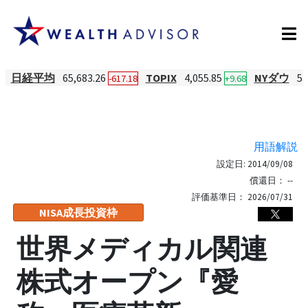
日経平均
65,683.26
TOPIX
4,055.85
NYダウ
53
-617.18
+9.68
用語解説
設定日:
2014/09/08
償還日：
--
評価基準日：
2026/07/31
NISA成長投資枠
世界メディカル関連
株式オープン『愛