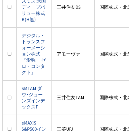
スミス 米国
ディープバ
三井住友DS
国際株式・北米
リュー株式
B(H無)
デジタル・
トランスフ
ォーメーシ
ョン株式
アモーヴァ
国際株式・北米
『愛称： ゼ
ロ・コンタ
クト』
SMTAM ダ
ウ･ジョー
三井住友TAM
国際株式・北米
ンズインデ
ックスF
eMAXIS
S&P500イン
三菱UFJ
国際株式・北米