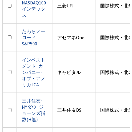
NASDAQ100
三菱UFJ
国際株式・北米
インデック
ス
たわらノー
ロード
アセマネOne
国際株式・北米
S&P500
インベスト
メント･カ
ンパニー･
キャピタル
国際株式・北米
オブ・アメ
リカ ICA
三井住友･
NYダウ･ジ
三井住友DS
国際株式・北米
ョーンズ指
数(H無)