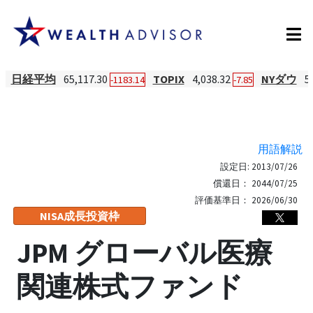
日経平均
65,117.30
TOPIX
4,038.32
NYダウ
5
-1183.14
-7.85
用語解説
設定日:
2013/07/26
償還日：
2044/07/25
評価基準日：
2026/06/30
NISA成長投資枠
JPM グローバル医療
関連株式ファンド