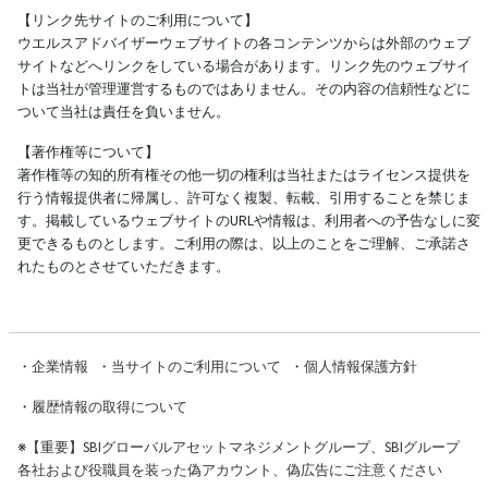
【リンク先サイトのご利用について】
ウエルスアドバイザーウェブサイトの各コンテンツからは外部のウェブ
サイトなどへリンクをしている場合があります。リンク先のウェブサイ
トは当社が管理運営するものではありません。その内容の信頼性などに
ついて当社は責任を負いません。
【著作権等について】
著作権等の知的所有権その他一切の権利は当社またはライセンス提供を
行う情報提供者に帰属し、許可なく複製、転載、引用することを禁じま
す。掲載しているウェブサイトのURLや情報は、利用者への予告なしに変
更できるものとします。ご利用の際は、以上のことをご理解、ご承諾さ
れたものとさせていただきます。
・
企業情報
・
当サイトのご利用について
・
個人情報保護方針
・
履歴情報の取得について
※
【重要】SBIグローバルアセットマネジメントグループ、SBIグループ
各社および役職員を装った偽アカウント、偽広告にご注意ください