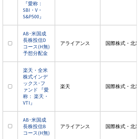
『愛称：
SBI・V・
S&P500』
AB･米国成
長株投信D
アライアンス
国際株式・北米
コース(H無)
予想分配金
楽天・全米
株式インデ
ックス･フ
楽天
国際株式・北米
ァンド 『愛
称： 楽天・
VTI』
AB･米国成
長株投信B
アライアンス
国際株式・北米
コース(H無)