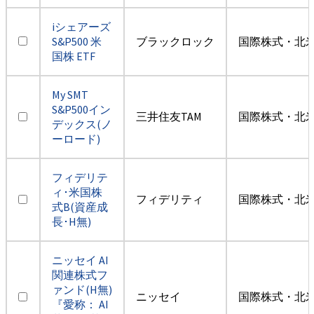
iシェアーズ
S&P500 米
ブラックロック
国際株式・北米
国株 ETF
My SMT
S&P500イン
三井住友TAM
国際株式・北米
デックス(ノ
ーロード)
フィデリテ
ィ･米国株
フィデリティ
国際株式・北米
式B(資産成
長･H無)
ニッセイ AI
関連株式フ
ァンド(H無)
ニッセイ
国際株式・北米
『愛称： AI