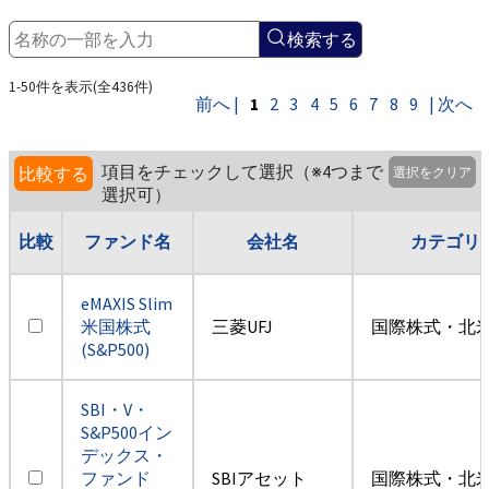
検索する
1-50件を表示(全436件)
前へ |
1
2
3
4
5
6
7
8
9
| 次へ
項目をチェックして選択（※4つまで
比較する
選択をクリア
選択可）
比較
ファンド名
会社名
カテゴリ
eMAXIS Slim
米国株式
三菱UFJ
国際株式・北米
(S&P500)
SBI・V・
S&P500イン
デックス・
ファンド
SBIアセット
国際株式・北米