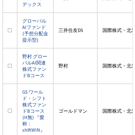
デックス
グローバル
AIファンド
三井住友DS
国際株式・北米
(予想分配金
提示型)
野村 グロー
バルAI関連
野村
国際株式・北米
株式ファン
ドBコース
GS ワール
ド・シフト
株式ファン
ドBコース
ゴールドマン
国際株式・北米
(H無) 『愛
称：
shiftWIN』