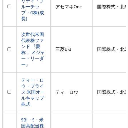
リティ・ブ
ルーチッ
アセマネOne
国際株式・北米
プ・G株(成
長)
次世代米国
代表株ファ
ンド 『愛
三菱UFJ
国際株式・北米
称： メジャ
ー・リーダ
ー』
ティー・ロ
ウ・プライ
ス 米国オー
ティーロウ
国際株式・北米
ルキャップ
株式
SBI・S・米
国高配当株