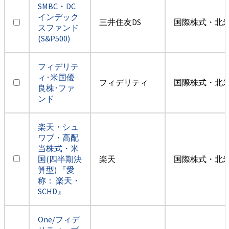
SMBC・DC
インデック
三井住友DS
国際株式・北米
スファンド
(S&P500)
フィデリテ
ィ･米国優
フィデリティ
国際株式・北米
良株･ファ
ンド
楽天・シュ
ワブ・高配
当株式・米
国(四半期決
楽天
国際株式・北米
算型) 『愛
称： 楽天・
SCHD』
One/フィデ