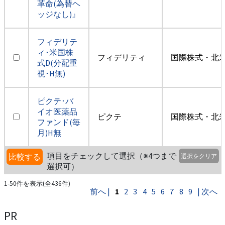
革命(為替ヘ
ッジなし)』
フィデリテ
ィ･米国株
フィデリティ
国際株式・北米
式D(分配重
視･H無)
ピクテ･バ
イオ医薬品
ピクテ
国際株式・北米
ファンド(毎
月)H無
項目をチェックして選択（※4つまで
比較する
選択をクリア
選択可）
1-50件を表示(全436件)
前へ |
1
2
3
4
5
6
7
8
9
| 次へ
PR