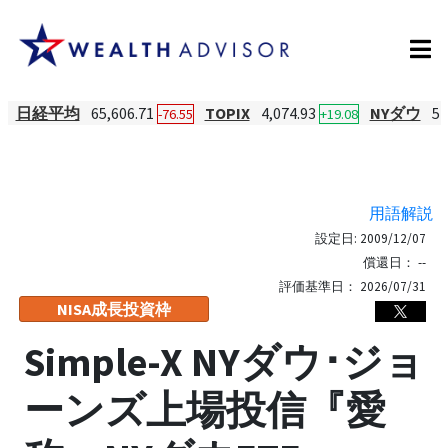
日経平均
65,606.71
TOPIX
4,074.93
NYダウ
54
-76.55
+19.08
用語解説
設定日:
2009/12/07
償還日：
--
評価基準日：
2026/07/31
NISA成長投資枠
Simple-X NYダウ･ジョ
ーンズ上場投信『愛