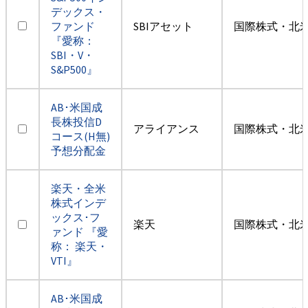
デックス・
ファンド
SBIアセット
国際株式・北米
『愛称：
SBI・V・
S&P500』
AB･米国成
長株投信D
アライアンス
国際株式・北米
コース(H無)
予想分配金
楽天・全米
株式インデ
ックス･フ
楽天
国際株式・北米
ァンド 『愛
称： 楽天・
VTI』
AB･米国成