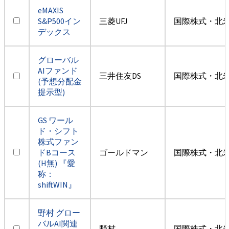
eMAXIS
S&P500イン
三菱UFJ
国際株式・北米
デックス
グローバル
AIファンド
三井住友DS
国際株式・北米
(予想分配金
提示型)
GS ワール
ド・シフト
株式ファン
ドBコース
ゴールドマン
国際株式・北米
(H無) 『愛
称：
shiftWIN』
野村 グロー
バルAI関連
野村
国際株式・北米