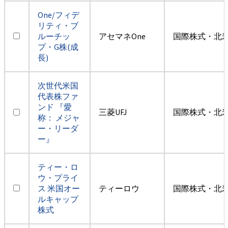
One/フィデ
リティ・ブ
ルーチッ
アセマネOne
国際株式・北米
プ・G株(成
長)
次世代米国
代表株ファ
ンド 『愛
三菱UFJ
国際株式・北米
称： メジャ
ー・リーダ
ー』
ティー・ロ
ウ・プライ
ス 米国オー
ティーロウ
国際株式・北米
ルキャップ
株式