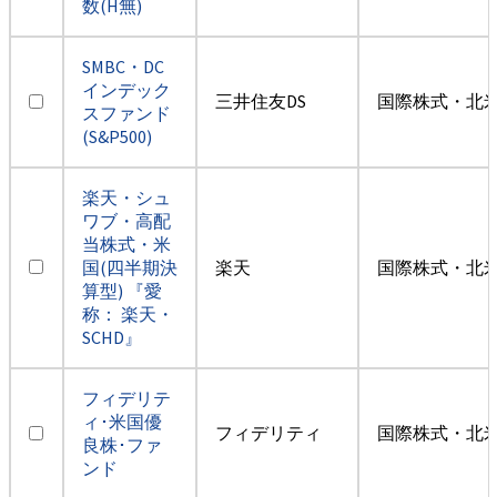
数(H無)
SMBC・DC
インデック
三井住友DS
国際株式・北米
スファンド
(S&P500)
楽天・シュ
ワブ・高配
当株式・米
国(四半期決
楽天
国際株式・北米
算型) 『愛
称： 楽天・
SCHD』
フィデリテ
ィ･米国優
フィデリティ
国際株式・北米
良株･ファ
ンド