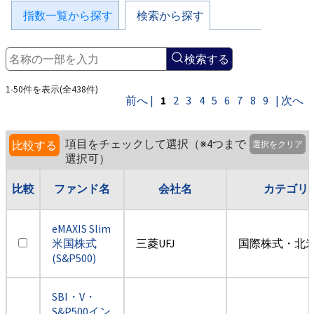
指数一覧から探す
検索から探す
検索する
1-50件を表示(全438件)
前へ |
1
2
3
4
5
6
7
8
9
| 次へ
項目をチェックして選択（※4つまで
比較する
選択をクリア
選択可）
比較
ファンド名
会社名
カテゴリ
eMAXIS Slim
米国株式
三菱UFJ
国際株式・北米
(S&P500)
SBI・V・
S&P500イン