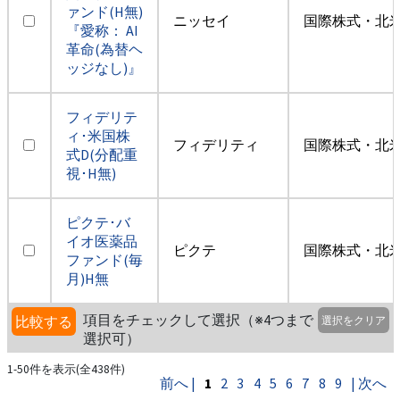
ァンド(H無)
ニッセイ
国際株式・北米
『愛称： AI
革命(為替ヘ
ッジなし)』
フィデリテ
ィ･米国株
フィデリティ
国際株式・北米
式D(分配重
視･H無)
ピクテ･バ
イオ医薬品
ピクテ
国際株式・北米
ファンド(毎
月)H無
項目をチェックして選択（※4つまで
比較する
選択をクリア
選択可）
1-50件を表示(全438件)
前へ |
1
2
3
4
5
6
7
8
9
| 次へ