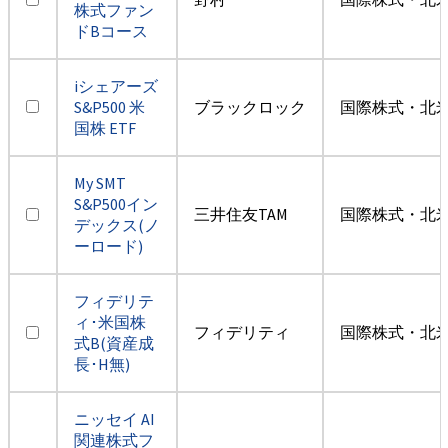
株式ファン
ドBコース
iシェアーズ
S&P500 米
ブラックロック
国際株式・北米
国株 ETF
My SMT
S&P500イン
三井住友TAM
国際株式・北米
デックス(ノ
ーロード)
フィデリテ
ィ･米国株
フィデリティ
国際株式・北米
式B(資産成
長･H無)
ニッセイ AI
関連株式フ