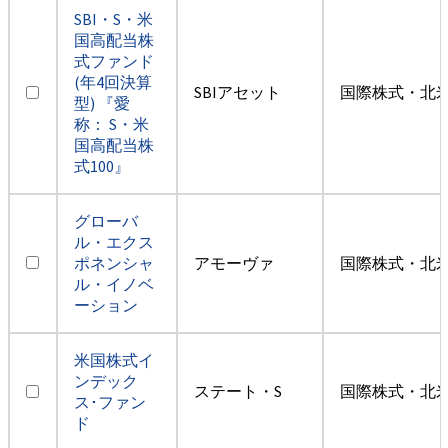
SBI・S・米
国高配当株
式ファンド
(年4回決算
SBIアセット
国際株式・北米
型) 『愛
称： S・米
国高配当株
式100』
グローバ
ル・エクス
ポネンシャ
アモーヴァ
国際株式・北米
ル・イノベ
ーション
米国株式イ
ンデック
ステート・S
国際株式・北米
ス･ファン
ド