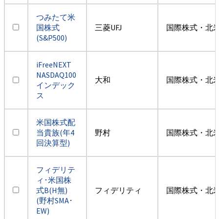
つみたて米
国株式
三菱UFJ
国際株式・北米
(S&P500)
iFreeNEXT
NASDAQ100
大和
国際株式・北米
インデック
ス
米国株式配
当貴族(年4
野村
国際株式・北米
回決算型)
フィデリテ
ィ･米国株
式B(H無)
フィデリティ
国際株式・北米
(野村SMA･
EW)