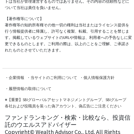
トは当社が管理運営するものではありません。その内容の信頼性などに
ついて当社は責任を負いません。
【著作権等について】
著作権等の知的所有権その他一切の権利は当社またはライセンス提供を
行う情報提供者に帰属し、許可なく複製、転載、引用することを禁じま
す。掲載しているウェブサイトのURLや情報は、利用者への予告なしに変
更できるものとします。ご利用の際は、以上のことをご理解、ご承諾さ
れたものとさせていただきます。
・
企業情報
・
当サイトのご利用について
・
個人情報保護方針
・
履歴情報の取得について
※
【重要】SBIグローバルアセットマネジメントグループ、SBIグループ
各社および役職員を装った偽アカウント、偽広告にご注意ください
ファンドランキング・検索・比較なら、投資信
託のウエルスアドバイザー
Copyright© Wealth Advisor Co., Ltd. All Rights