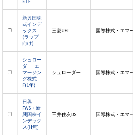
ETF
新興国株
式インデ
ックス
三菱UFJ
国際株式・エマー
(ラップ
向け)
シュロー
ダー･エ
マージン
シュローダー
国際株式・エマー
グ株式
F(1年)
日興
FWS・新
興国株イ
三井住友DS
国際株式・エマー
ンデック
ス(H無)