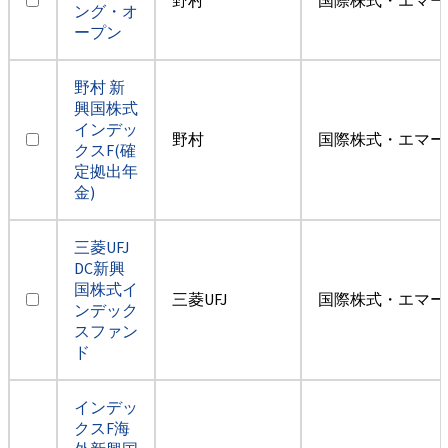
ング・オ
ープン
野村 新
興国株式
インデッ
野村
国際株式・エマー
クスF(確
定拠出年
金)
三菱UFJ
DC新興
国株式イ
三菱UFJ
国際株式・エマー
ンデック
スファン
ド
インデッ
クスF海