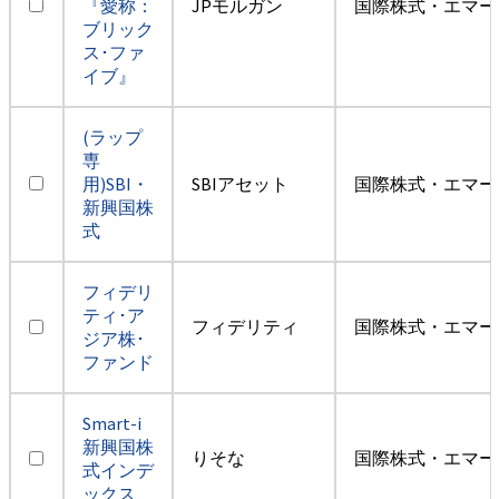
『愛称：
JPモルガン
国際株式・エマー
ブリック
ス･ファ
イブ』
(ラップ
専
用)SBI・
SBIアセット
国際株式・エマー
新興国株
式
フィデリ
ティ･ア
フィデリティ
国際株式・エマー
ジア株･
ファンド
Smart-i
新興国株
りそな
国際株式・エマー
式インデ
ックス