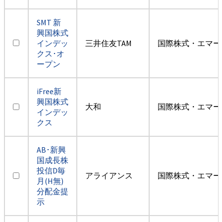
SMT 新
興国株式
インデッ
三井住友TAM
国際株式・エマー
クス･オ
ープン
iFree新
興国株式
大和
国際株式・エマー
インデッ
クス
AB･新興
国成長株
投信D毎
アライアンス
国際株式・エマー
月(H無)
分配金提
示