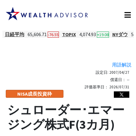
日経平均
65,606.71
TOPIX
4,074.93
NYダウ
53
-76.55
+19.08
用語解説
設定日:
2007/04/27
償還日：
--
評価基準日：
2026/07/31
NISA成長投資枠
シュローダー･エマー
ジング株式F(3カ月)