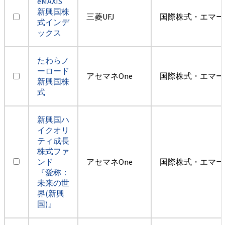
eMAXIS
新興国株
三菱UFJ
国際株式・エマー
式インデ
ックス
たわらノ
ーロード
アセマネOne
国際株式・エマー
新興国株
式
新興国ハ
イクオリ
ティ成長
株式ファ
ンド
アセマネOne
国際株式・エマー
『愛称：
未来の世
界(新興
国)』