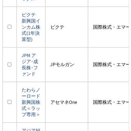
ピクテ
新興国イ
ンカム株
ピクテ
国際株式・エマー
式(1年決
算型)
JPM ア
ジア･成
JPモルガン
国際株式・エマー
長株･フ
ァンド
たわらノ
ーロード
新興国株
アセマネOne
国際株式・エマー
式＜ラッ
プ専用＞
アジア好