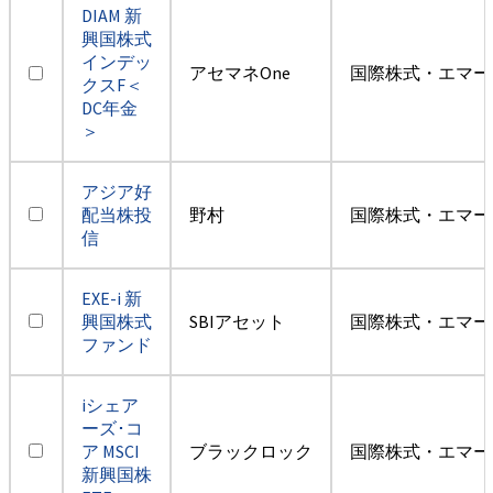
DIAM 新
興国株式
インデッ
アセマネOne
国際株式・エマー
クスF＜
DC年金
＞
アジア好
配当株投
野村
国際株式・エマー
信
EXE-i 新
興国株式
SBIアセット
国際株式・エマー
ファンド
iシェア
ーズ･コ
ア MSCI
ブラックロック
国際株式・エマー
新興国株