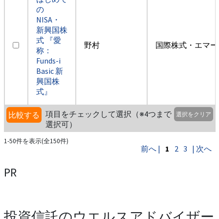
の
NISA・
新興国株
式 『愛
野村
国際株式・エマー
称：
Funds-i
Basic 新
興国株
式』
項目をチェックして選択（※4つまで
比較する
選択をクリア
選択可）
1-50件を表示(全150件)
前へ |
1
2
3
| 次へ
PR
投資信託のウエルスアドバイザー