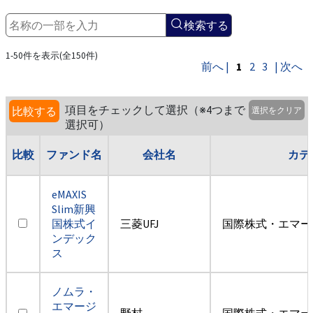
検索する
1-50件を表示(全150件)
前へ |
1
2
3
| 次へ
項目をチェックして選択（※4つまで
比較する
選択をクリア
選択可）
比較
ファンド名
会社名
カテ
eMAXIS
Slim新興
国株式イ
三菱UFJ
国際株式・エマー
ンデック
ス
ノムラ・
エマージ
野村
国際株式・エマー