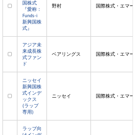
国株式
野村
国際株式・エマー
『愛称：
Funds-i
新興国株
式』
アジア未
来成長株
ベアリングス
国際株式・エマー
式ファン
ド
ニッセイ
新興国株
式インデ
ニッセイ
国際株式・エマー
ックス
(ラップ
専用)
ラップ向
けインデ