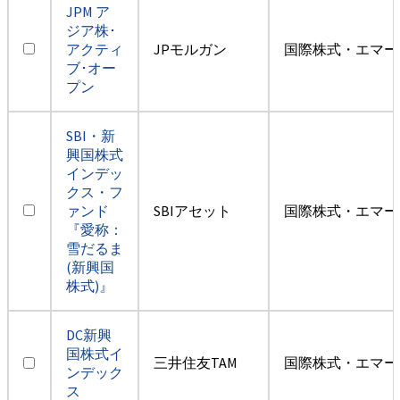
JPM ア
ジア株･
アクティ
JPモルガン
国際株式・エマー
ブ･オー
プン
SBI・新
興国株式
インデッ
クス・フ
ァンド
SBIアセット
国際株式・エマー
『愛称：
雪だるま
(新興国
株式)』
DC新興
国株式イ
三井住友TAM
国際株式・エマー
ンデック
ス