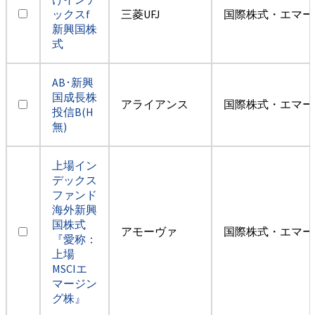
ックスf
三菱UFJ
国際株式・エマー
新興国株
式
AB･新興
国成長株
アライアンス
国際株式・エマー
投信B(H
無)
上場イン
デックス
ファンド
海外新興
国株式
アモーヴァ
国際株式・エマー
『愛称：
上場
MSCIエ
マージン
グ株』