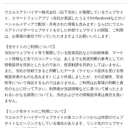
ウエルスアドバイザー株式会社（以下当社）が展開しているウェブサイ
ト、スマートフォンアプリ（当社が承認したうえでXやfacebookなどのソ
ーシャルメディアで配信・共有された情報も含みます）ならびにウエル
スアドバイザーウェブサイトを介した外部ウェブサイトの閲覧、ご利用
は、お客様の責任で行っていただきますようお願いいたします。
【当サイトのご利用について】
当社がウェブサイト等で展開している投資信託などの比較検索、マーケ
ット情報など全てのコンテンツは、あくまでも投資判断の参考としての
情報提供を目的としたものであり、投資勧誘を目的としてはいません。
また、当社が信頼できると判断したデータ（ライセンス提供を受ける情
報提供者のものも含みます）により作成しましたが、その正確性、安全
性等について保証するものではありません。ご利用はお客様の判断と責
任のもとに行って下さい。利用者が当該情報などに基づいて被ったとさ
れるいかなる損害についても、当社およびその情報提供者は責任を負い
ません。
【リンク先サイトのご利用について】
ウエルスアドバイザーウェブサイトの各コンテンツからは外部のウェブ
サイトなどへリンクをしている場合があります。リンク先のウェブサイ