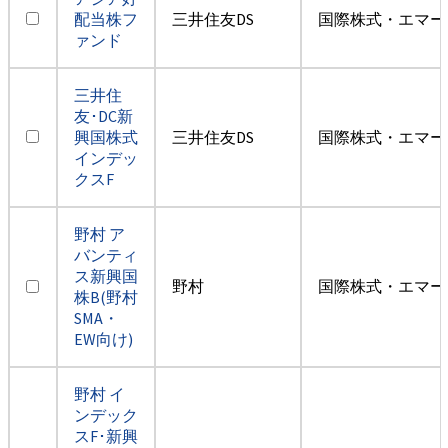
配当株フ
三井住友DS
国際株式・エマー
ァンド
三井住
友･DC新
興国株式
三井住友DS
国際株式・エマー
インデッ
クスF
野村 ア
バンティ
ス新興国
野村
国際株式・エマー
株B(野村
SMA・
EW向け)
野村 イ
ンデック
スF･新興