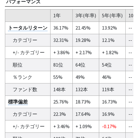
パフォーマンス
1年
3年(年率)
5年(年率)
10
トータルリターン
36.17%
21.45%
13.92%
--
カテゴリー
32.31%
19.28%
12.1%
--
+/- カテゴリー
+ 3.86%
+ 2.17%
+ 1.82%
--
順位
81位
64位
54位
--
％ランク
55%
49%
46%
--
ファンド数
148本
132本
119本
--
標準偏差
25.76%
18.73%
16.73%
--
カテゴリー
22.3%
17.64%
16.9%
--
+/- カテゴリー
+ 3.46%
+ 1.09%
-0.17%
--