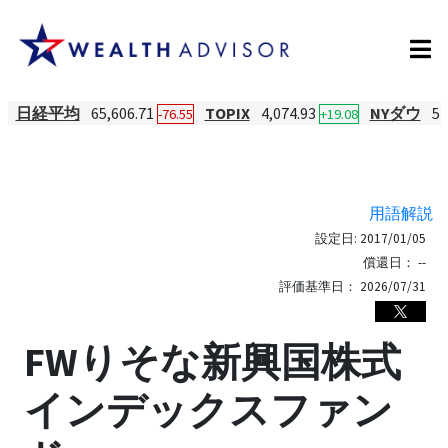
日経平均
65,606.71
TOPIX
4,074.93
NYダウ
54
-76.55
+19.08
用語解説
設定日:
2017/01/05
償還日：
--
評価基準日：
2026/07/31
FWりそな新興国株式
インデックスファン