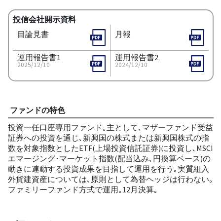
投信会社開示資料
目論見書
月報
運用報告書1
運用報告書2
2025/12/10
2024/12/10
ファンドの特色
投資一任口座専用ファンド｡主として､マザーファンド受益
証券への投資を通じ､新興国の株式または新興国株式の指
数を対象指数としたETF(上場投資信託証券)に投資し､MSCI
エマージング･マーケット指数(配当込み､円換算ベース)の
動きに連動する投資成果を目指して運用を行う｡実質組入
外貨建資産については､原則として為替ヘッジは行わない｡
ファミリーファンド方式で運用｡12月決算｡