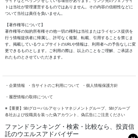
サイトなどへリンクをしている場合があります。リンク先のウェブサイ
トは当社が管理運営するものではありません。その内容の信頼性などに
ついて当社は責任を負いません。
【著作権等について】
著作権等の知的所有権その他一切の権利は当社またはライセンス提供を
行う情報提供者に帰属し、許可なく複製、転載、引用することを禁じま
す。掲載しているウェブサイトのURLや情報は、利用者への予告なしに変
更できるものとします。ご利用の際は、以上のことをご理解、ご承諾さ
れたものとさせていただきます。
・
企業情報
・
当サイトのご利用について
・
個人情報保護方針
・
履歴情報の取得について
※
【重要】SBIグローバルアセットマネジメントグループ、SBIグループ
各社および役職員を装った偽アカウント、偽広告にご注意ください
ファンドランキング・検索・比較なら、投資信
託のウエルスアドバイザー