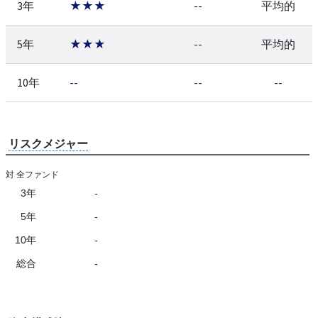
3年
★★★
--
平均的
5年
★★★
--
平均的
10年
--
--
--
リスクメジャー
対 全ファンド
3年
-
5年
-
10年
-
総合
-