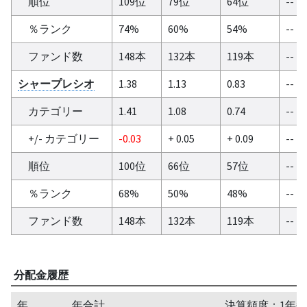
順位
109位
79位
64位
--
％ランク
74%
60%
54%
--
ファンド数
148本
132本
119本
--
シャープレシオ
1.38
1.13
0.83
--
カテゴリー
1.41
1.08
0.74
--
+/- カテゴリー
-0.03
+ 0.05
+ 0.09
--
順位
100位
66位
57位
--
％ランク
68%
50%
48%
--
ファンド数
148本
132本
119本
--
分配金履歴
年
年合計
決算頻度：1年毎