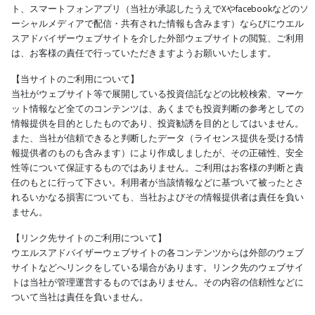
ト、スマートフォンアプリ（当社が承認したうえでXやfacebookなどのソ
ーシャルメディアで配信・共有された情報も含みます）ならびにウエル
スアドバイザーウェブサイトを介した外部ウェブサイトの閲覧、ご利用
は、お客様の責任で行っていただきますようお願いいたします。
【当サイトのご利用について】
当社がウェブサイト等で展開している投資信託などの比較検索、マーケ
ット情報など全てのコンテンツは、あくまでも投資判断の参考としての
情報提供を目的としたものであり、投資勧誘を目的としてはいません。
また、当社が信頼できると判断したデータ（ライセンス提供を受ける情
報提供者のものも含みます）により作成しましたが、その正確性、安全
性等について保証するものではありません。ご利用はお客様の判断と責
任のもとに行って下さい。利用者が当該情報などに基づいて被ったとさ
れるいかなる損害についても、当社およびその情報提供者は責任を負い
ません。
【リンク先サイトのご利用について】
ウエルスアドバイザーウェブサイトの各コンテンツからは外部のウェブ
サイトなどへリンクをしている場合があります。リンク先のウェブサイ
トは当社が管理運営するものではありません。その内容の信頼性などに
ついて当社は責任を負いません。