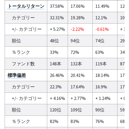
トータルリターン
37.58%
17.06%
11.49%
12.
カテゴリー
32.31%
19.28%
12.1%
10.
+/- カテゴリー
+ 5.27%
-2.22%
-0.61%
+ 1.
順位
48位
94位
74位
29
％ランク
33%
72%
63%
34%
ファンド数
148本
132本
119本
87
標準偏差
26.46%
20.41%
18.14%
17.
カテゴリー
22.3%
17.64%
16.9%
17.
+/- カテゴリー
+ 4.16%
+ 2.77%
+ 1.24%
+ 0.
順位
120位
109位
90位
59
％ランク
82%
83%
76%
68%