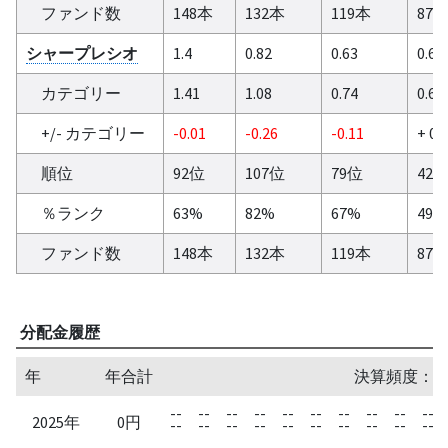
ファンド数
148本
132本
119本
87
シャープレシオ
1.4
0.82
0.63
0.69
カテゴリー
1.41
1.08
0.74
0.6
+/- カテゴリー
-0.01
-0.26
-0.11
+ 0.
順位
92位
107位
79位
42
％ランク
63%
82%
67%
49%
ファンド数
148本
132本
119本
87
分配金履歴
年
年合計
決算頻度：1
--
--
--
--
--
--
--
--
--
--
2025年
0円
--
--
--
--
--
--
--
--
--
--