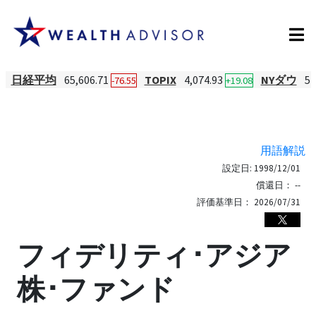
日経平均
65,606.71
TOPIX
4,074.93
NYダウ
54
-76.55
+19.08
用語解説
設定日:
1998/12/01
償還日：
--
評価基準日：
2026/07/31
フィデリティ･アジア
株･ファンド