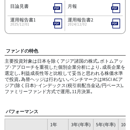
目論見書
月報
運用報告書1
運用報告書2
2025/12/01
2024/12/02
ファンドの特色
主要投資対象は日本を除くアジア諸国の株式｡ボトムアッ
プ･アプローチを重視した個別企業分析により､成長企業を
選定し､利益成長性等と比較して妥当と思われる株価水準
で投資｡為替ヘッジは行わない｡ベンチマークはMSCI ACア
ジア(除く日本)･インデックス(税引前配当金込/円ベース)｡
ファミリーファンド方式で運用｡11月決算｡
パフォーマンス
1年
3年(年率)
5年(年率)
10