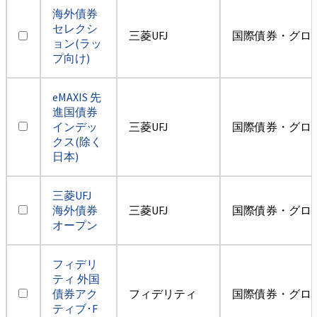
海外債券
セレクシ
三菱UFJ
国際債券・グロ
ョン(ラッ
プ向け)
eMAXIS 先
進国債券
インデッ
三菱UFJ
国際債券・グロ
クス(除く
日本)
三菱UFJ
海外債券
三菱UFJ
国際債券・グロ
オープン
フィデリ
ティ 外国
債券アク
フィデリティ
国際債券・グロ
ティブ･F