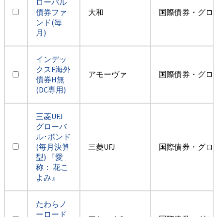
ローバル
債券ファ
大和
国際債券・グロ
ンド(毎
月)
インデッ
クスF海外
アモーヴァ
国際債券・グロ
債券H無
(DC専用)
三菱UFJ
グローバ
ル･ボンド
(毎月決算
三菱UFJ
国際債券・グロ
型) 『愛
称： 花こ
よみ』
たわらノ
ーロード