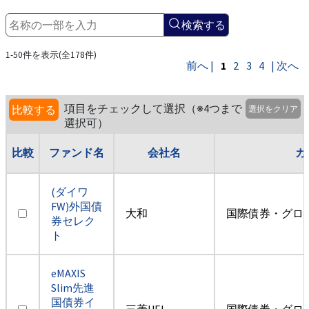
検索する
1-50件を表示(全178件)
前へ |
1
2
3
4
| 次へ
項目をチェックして選択（※4つまで
比較する
選択をクリア
選択可）
比較
ファンド名
会社名
カ
(ダイワ
FW)外国債
大和
国際債券・グロ
券セレク
ト
eMAXIS
Slim先進
国債券イ
三菱UFJ
国際債券・グロ