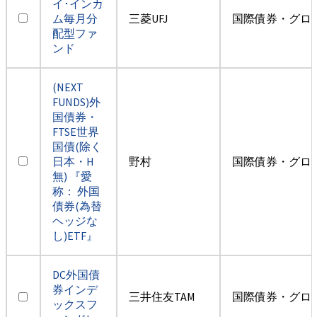
イ･インカ
ム毎月分
三菱UFJ
国際債券・グロ
配型ファ
ンド
(NEXT
FUNDS)外
国債券・
FTSE世界
国債(除く
日本・H
野村
国際債券・グロ
無) 『愛
称： 外国
債券(為替
ヘッジな
し)ETF』
DC外国債
券インデ
三井住友TAM
国際債券・グロ
ックスフ