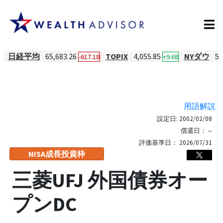
日経平均
65,683.26
TOPIX
4,055.85
NYダウ
54
-617.18
+9.68
用語解説
設定日:
2002/02/08
償還日：
--
評価基準日：
2026/07/31
NISA成長投資枠
三菱UFJ 外国債券オー
プンDC