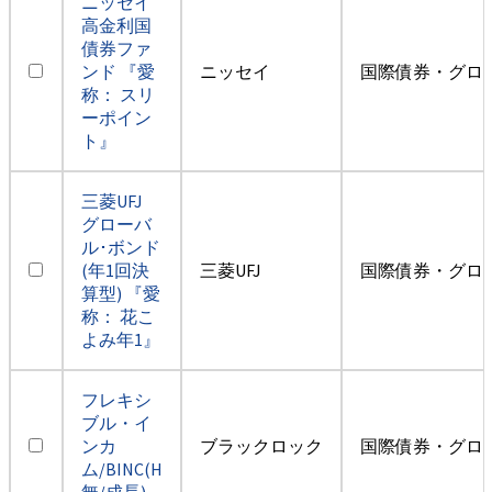
ニッセイ
高金利国
債券ファ
ンド 『愛
ニッセイ
国際債券・グロ
称： スリ
ーポイン
ト』
三菱UFJ
グローバ
ル･ボンド
(年1回決
三菱UFJ
国際債券・グロ
算型) 『愛
称： 花こ
よみ年1』
フレキシ
ブル・イ
ンカ
ブラックロック
国際債券・グロ
ム/BINC(H
無/成長)