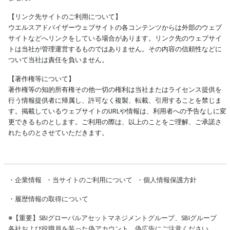
【リンク先サイトのご利用について】
ウエルスアドバイザーウェブサイトの各コンテンツからは外部のウェブ
サイトなどへリンクをしている場合があります。リンク先のウェブサイ
トは当社が管理運営するものではありません。その内容の信頼性などに
ついて当社は責任を負いません。
【著作権等について】
著作権等の知的所有権その他一切の権利は当社またはライセンス提供を
行う情報提供者に帰属し、許可なく複製、転載、引用することを禁じま
す。掲載しているウェブサイトのURLや情報は、利用者への予告なしに変
更できるものとします。ご利用の際は、以上のことをご理解、ご承諾さ
れたものとさせていただきます。
・
企業情報
・
当サイトのご利用について
・
個人情報保護方針
・
履歴情報の取得について
※
【重要】SBIグローバルアセットマネジメントグループ、SBIグループ
各社および役職員を装った偽アカウント、偽広告にご注意ください