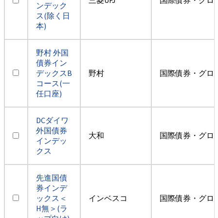
ンデック
ス(除く日
本)
野村 外国
債券イン
デックスB
野村
国際債券・グロ
コース(一
任口座)
DCダイワ
外国債券
大和
国際債券・グロ
インデッ
クス
先進国債
券インデ
ックス＜
インベスコ
国際債券・グロ
H無＞(ラ