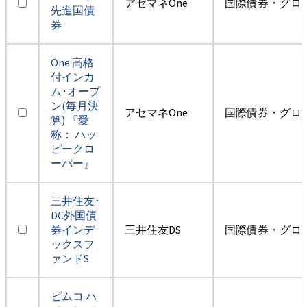
アセマネOne
国際債券・グロ
先進国債
券
One 高格
付インカ
ム･オープ
ン(毎月決
アセマネOne
国際債券・グロ
算) 『愛
称： ハッ
ピークロ
ーバー』
三井住友･
DC外国債
券インデ
三井住友DS
国際債券・グロ
ックスフ
ァンドS
ピムコ ハ