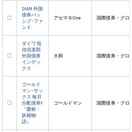
DIAM 外国
債券パッ
アセマネOne
国際債券・グロ
シブ･ファ
ンド
ダイワ 投
信倶楽部
外国債券
大和
国際債券・グロ
インデッ
クス
ゴールド
マン･サッ
クス 毎月
分配債券F
ゴールドマン
国際債券・グロ
『愛称：
妖精物
語』