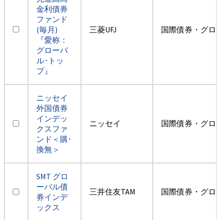
金利債券
ファンド
(毎月)
三菱UFJ
国際債券・グロ
『愛称：
グローバ
ル･トッ
プ』
ニッセイ
外国債券
インデッ
ニッセイ
国際債券・グロ
クスファ
ンド＜購･
換無＞
SMT グロ
ーバル債
三井住友TAM
国際債券・グロ
券インデ
ックス