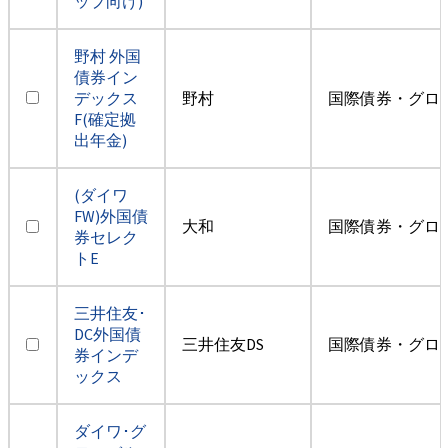
ップ向け)
野村 外国
債券イン
デックス
野村
国際債券・グロ
F(確定拠
出年金)
(ダイワ
FW)外国債
大和
国際債券・グロ
券セレク
トE
三井住友･
DC外国債
三井住友DS
国際債券・グロ
券インデ
ックス
ダイワ･グ