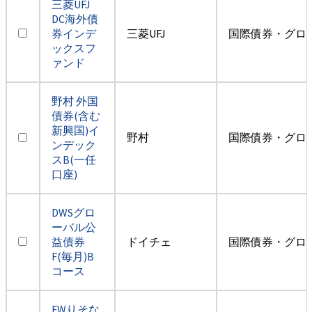
三菱UFJ
DC海外債
券インデ
三菱UFJ
国際債券・グロ
ックスフ
ァンド
野村 外国
債券(含む
新興国)イ
野村
国際債券・グロ
ンデック
スB(一任
口座)
DWSグロ
ーバル公
益債券
ドイチェ
国際債券・グロ
F(毎月)B
コース
FWりそな