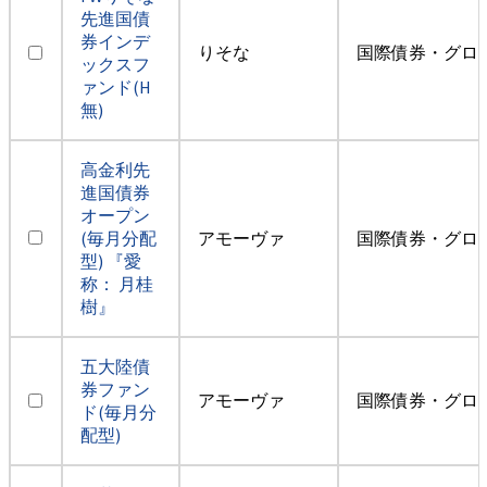
先進国債
券インデ
りそな
国際債券・グロ
ックスフ
ァンド(H
無)
高金利先
進国債券
オープン
(毎月分配
アモーヴァ
国際債券・グロ
型) 『愛
称： 月桂
樹』
五大陸債
券ファン
アモーヴァ
国際債券・グロ
ド(毎月分
配型)