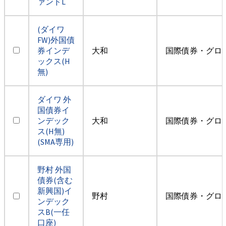
ァンドL
(ダイワ
FW)外国債
券インデ
大和
国際債券・グロ
ックス(H
無)
ダイワ 外
国債券イ
ンデック
大和
国際債券・グロ
ス(H無)
(SMA専用)
野村 外国
債券(含む
新興国)イ
野村
国際債券・グロ
ンデック
スB(一任
口座)