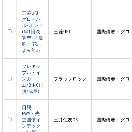
三菱UFJ
グローバ
ル･ボンド
(年1回決
三菱UFJ
国際債券・グロ
算型) 『愛
称： 花こ
よみ年1』
フレキシ
ブル・イ
ンカ
ブラックロック
国際債券・グロ
ム/BINC(H
無/成長)
日興
FWS・先
進国債イ
三井住友DS
国際債券・グロ
ンデック
ス(H無)