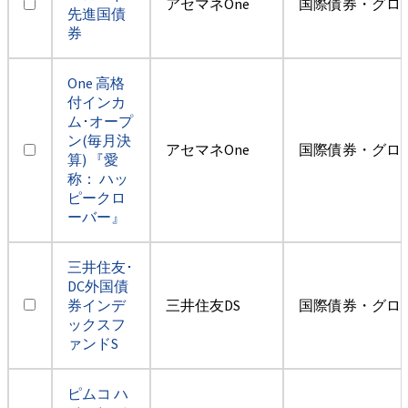
アセマネOne
国際債券・グロ
先進国債
券
One 高格
付インカ
ム･オープ
ン(毎月決
アセマネOne
国際債券・グロ
算) 『愛
称： ハッ
ピークロ
ーバー』
三井住友･
DC外国債
券インデ
三井住友DS
国際債券・グロ
ックスフ
ァンドS
ピムコ ハ