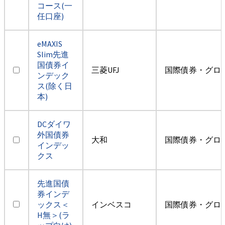
コース(一
任口座)
eMAXIS
Slim先進
国債券イ
三菱UFJ
国際債券・グロ
ンデック
ス(除く日
本)
DCダイワ
外国債券
大和
国際債券・グロ
インデッ
クス
先進国債
券インデ
ックス＜
インベスコ
国際債券・グロ
H無＞(ラ