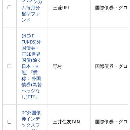
イ･インカ
ム毎月分
三菱UFJ
国際債券・グロ
配型ファ
ンド
(NEXT
FUNDS)外
国債券・
FTSE世界
国債(除く
日本・H
野村
国際債券・グロ
無) 『愛
称： 外国
債券(為替
ヘッジな
し)ETF』
DC外国債
券インデ
三井住友TAM
国際債券・グロ
ックスフ