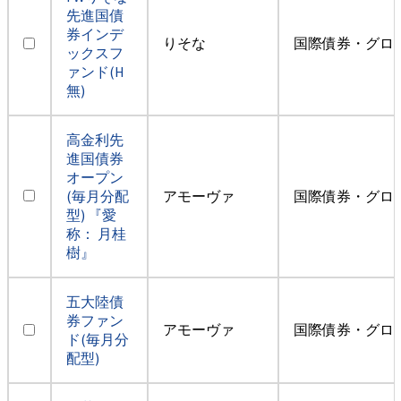
先進国債
券インデ
りそな
国際債券・グロ
ックスフ
ァンド(H
無)
高金利先
進国債券
オープン
(毎月分配
アモーヴァ
国際債券・グロ
型) 『愛
称： 月桂
樹』
五大陸債
券ファン
アモーヴァ
国際債券・グロ
ド(毎月分
配型)