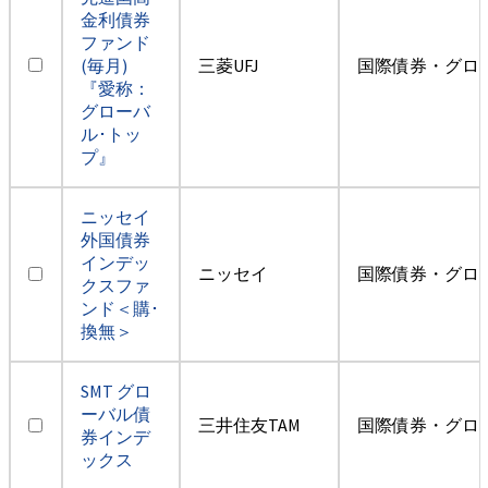
金利債券
ファンド
(毎月)
三菱UFJ
国際債券・グロ
『愛称：
グローバ
ル･トッ
プ』
ニッセイ
外国債券
インデッ
ニッセイ
国際債券・グロ
クスファ
ンド＜購･
換無＞
SMT グロ
ーバル債
三井住友TAM
国際債券・グロ
券インデ
ックス