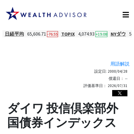
日経平均
65,606.71
TOPIX
4,074.93
NYダウ
54
-76.55
+19.08
用語解説
設定日:
2000/04/28
償還日：
--
評価基準日：
2026/07/31
ダイワ 投信倶楽部外
国債券インデックス