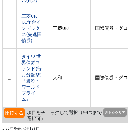
三菱UFJ
DC年金イ
ンデック
三菱UFJ
国際債券・グロ
ス(先進国
債券)
ダイワ 世
界債券フ
ァンド(毎
月分配型)
大和
国際債券・グロ
『愛称：
ワールド
プライ
ム』
項目をチェックして選択（※4つまで
比較する
選択をクリア
選択可）
1-50件を表示(全178件)