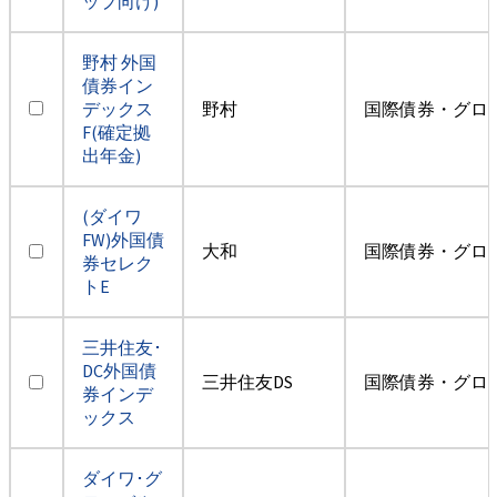
ップ向け)
野村 外国
債券イン
デックス
野村
国際債券・グロ
F(確定拠
出年金)
(ダイワ
FW)外国債
大和
国際債券・グロ
券セレク
トE
三井住友･
DC外国債
三井住友DS
国際債券・グロ
券インデ
ックス
ダイワ･グ