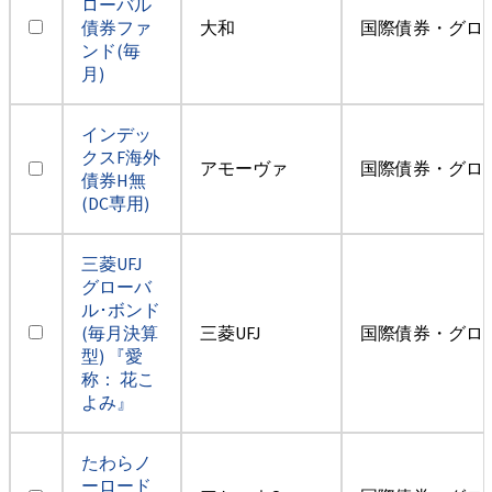
ローバル
債券ファ
大和
国際債券・グロ
ンド(毎
月)
インデッ
クスF海外
アモーヴァ
国際債券・グロ
債券H無
(DC専用)
三菱UFJ
グローバ
ル･ボンド
(毎月決算
三菱UFJ
国際債券・グロ
型) 『愛
称： 花こ
よみ』
たわらノ
ーロード