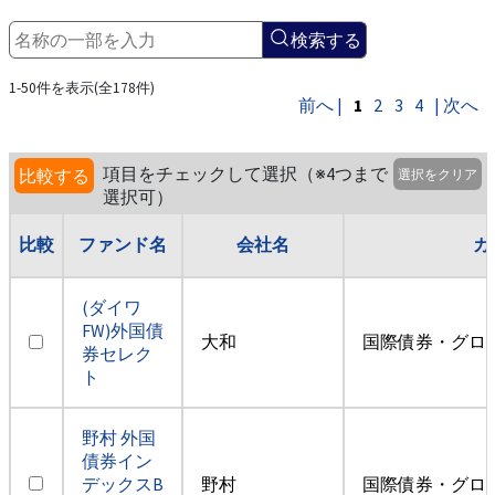
検索する
1-50件を表示(全178件)
前へ |
1
2
3
4
| 次へ
項目をチェックして選択（※4つまで
比較する
選択をクリア
選択可）
比較
ファンド名
会社名
カ
(ダイワ
FW)外国債
大和
国際債券・グロ
券セレク
ト
野村 外国
債券イン
デックスB
野村
国際債券・グロ