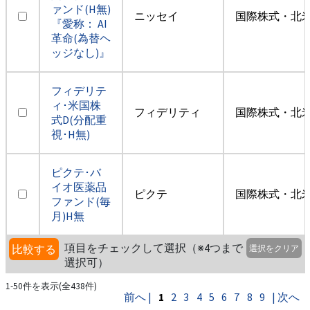
ァンド(H無)
ニッセイ
国際株式・北米
『愛称： AI
革命(為替ヘ
ッジなし)』
フィデリテ
ィ･米国株
フィデリティ
国際株式・北米
式D(分配重
視･H無)
ピクテ･バ
イオ医薬品
ピクテ
国際株式・北米
ファンド(毎
月)H無
項目をチェックして選択（※4つまで
比較する
選択をクリア
選択可）
1-50件を表示(全438件)
前へ |
1
2
3
4
5
6
7
8
9
| 次へ