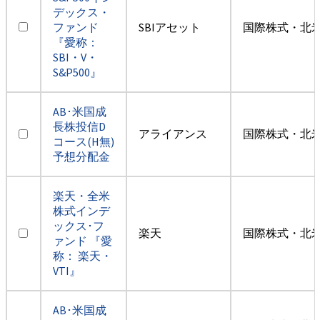
デックス・
ファンド
SBIアセット
国際株式・北米
『愛称：
SBI・V・
S&P500』
AB･米国成
長株投信D
アライアンス
国際株式・北米
コース(H無)
予想分配金
楽天・全米
株式インデ
ックス･フ
楽天
国際株式・北米
ァンド 『愛
称： 楽天・
VTI』
AB･米国成