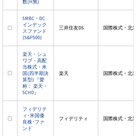
数(H無)
SMBC・DC
インデック
三井住友DS
国際株式・北米
スファンド
(S&P500)
楽天・シュ
ワブ・高配
当株式・米
国(四半期決
楽天
国際株式・北米
算型) 『愛
称： 楽天・
SCHD』
フィデリテ
ィ･米国優
フィデリティ
国際株式・北米
良株･ファ
ンド