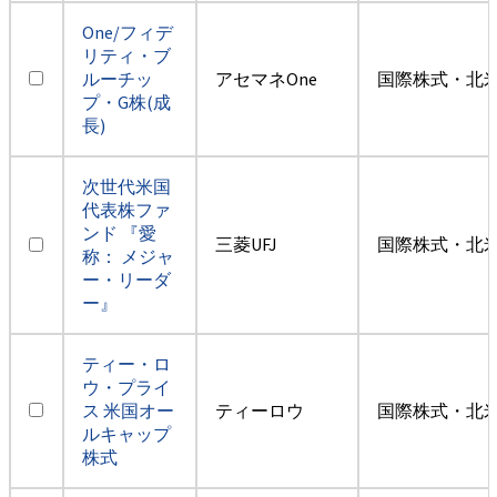
One/フィデ
リティ・ブ
ルーチッ
アセマネOne
国際株式・北米
プ・G株(成
長)
次世代米国
代表株ファ
ンド 『愛
三菱UFJ
国際株式・北米
称： メジャ
ー・リーダ
ー』
ティー・ロ
ウ・プライ
ス 米国オー
ティーロウ
国際株式・北米
ルキャップ
株式