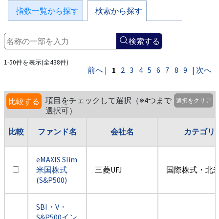
指数一覧から探す
検索から探す
検索する
1-50件を表示(全438件)
前へ |
1
2
3
4
5
6
7
8
9
| 次へ
項目をチェックして選択（※4つまで
比較する
選択をクリア
選択可）
比較
ファンド名
会社名
カテゴリ
eMAXIS Slim
米国株式
三菱UFJ
国際株式・北米
(S&P500)
SBI・V・
S&P500イン