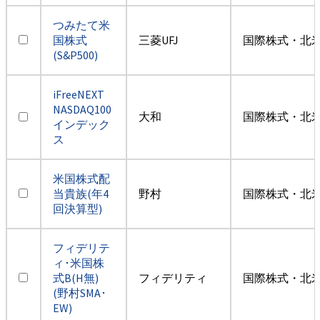
つみたて米
国株式
三菱UFJ
国際株式・北米
(S&P500)
iFreeNEXT
NASDAQ100
大和
国際株式・北米
インデック
ス
米国株式配
当貴族(年4
野村
国際株式・北米
回決算型)
フィデリテ
ィ･米国株
式B(H無)
フィデリティ
国際株式・北米
(野村SMA･
EW)