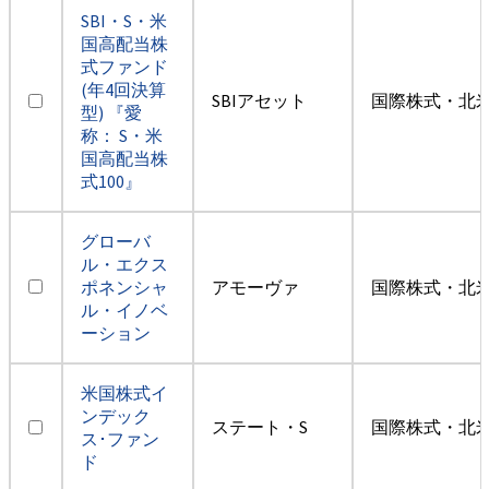
SBI・S・米
国高配当株
式ファンド
(年4回決算
SBIアセット
国際株式・北米
型) 『愛
称： S・米
国高配当株
式100』
グローバ
ル・エクス
ポネンシャ
アモーヴァ
国際株式・北米
ル・イノベ
ーション
米国株式イ
ンデック
ステート・S
国際株式・北米
ス･ファン
ド