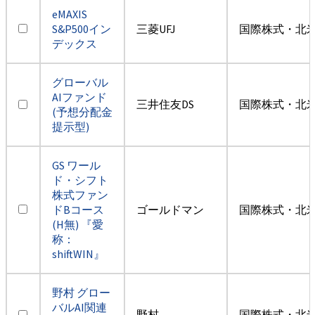
eMAXIS
S&P500イン
三菱UFJ
国際株式・北米
デックス
グローバル
AIファンド
三井住友DS
国際株式・北米
(予想分配金
提示型)
GS ワール
ド・シフト
株式ファン
ドBコース
ゴールドマン
国際株式・北米
(H無) 『愛
称：
shiftWIN』
野村 グロー
バルAI関連
野村
国際株式・北米