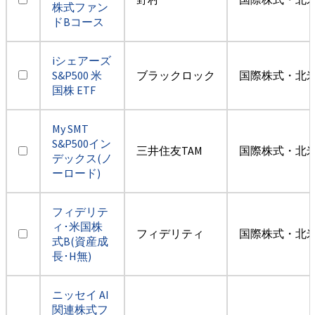
株式ファン
ドBコース
iシェアーズ
S&P500 米
ブラックロック
国際株式・北米
国株 ETF
My SMT
S&P500イン
三井住友TAM
国際株式・北米
デックス(ノ
ーロード)
フィデリテ
ィ･米国株
フィデリティ
国際株式・北米
式B(資産成
長･H無)
ニッセイ AI
関連株式フ