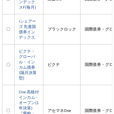
ンデック
スF(毎月)
iシェアー
ズ 先進国
ブラックロック
国際債券・グロ
債券イン
デックス
ピクテ・
グローバ
ル・イン
ピクテ
国際債券・グロ
カム債券
(隔月決算
型)
One 高格付
インカム･
オープン(1
年決算)
アセマネOne
国際債券・グロ
『愛称：