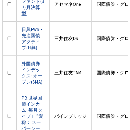
ファンド(3
アセマネOne
国際債券・グロ
カ月決算
型)
日興FWS・
先進国債
三井住友DS
国際債券・グロ
アクティ
ブ(H無)
外国債券
インデッ
三井住友TAM
国際債券・グロ
クス･オー
プン(SMA)
PB 世界国
債インカ
ム｢毎月タ
イプ｣ 『愛
パインブリッジ
国際債券・グロ
称： スー
パーシー