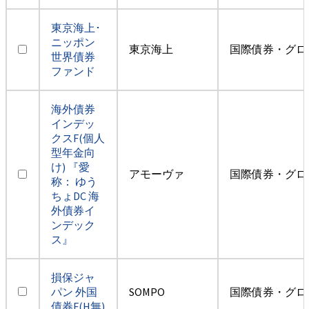
東京海上･
ニッポン
東京海上
国際債券・グロ
世界債券
ファンド
海外債券
インデッ
クスF(個人
型年金向
け) 『愛
アモーヴァ
国際債券・グロ
称： ゆう
ちょDC 海
外債券イ
ンデック
ス』
損保ジャ
パン 外国
SOMPO
国際債券・グロ
債券F(H無)