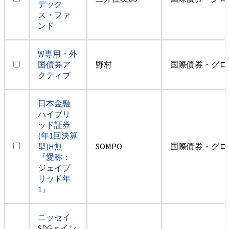
デック
ス・ファ
ンド
W専用・外
国債券ア
野村
国際債券・グロ
クティブ
日本金融
ハイブリ
ッド証券
(年1回決算
型)H無
SOMPO
国際債券・グロ
『愛称：
ジェイブ
リッド年
1』
ニッセイ
SDGｓイン