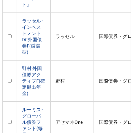
ト』
ラッセル･
インベス
トメント
ラッセル
国際債券・グロ
DC外国債
券F(厳選
型)
野村 外国
債券アク
ティブF(確
野村
国際債券・グロ
定拠出年
金)
ルーミス･
グローバ
ル債券フ
アセマネOne
国際債券・グロ
ァンド(毎