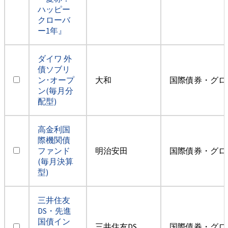
ハッピー
クローバ
ー1年』
ダイワ 外
債ソブリ
ン･オープ
大和
国際債券・グロ
ン(毎月分
配型)
高金利国
際機関債
ファンド
明治安田
国際債券・グロ
(毎月決算
型)
三井住友
DS・先進
国債イン
三井住友DS
国際債券・グロ