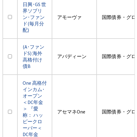
日興･GS 世
界ソブリ
ン･ファン
アモーヴァ
国際債券・グロ
ド(毎月分
配)
(A･ファン
ドS) 海外
アバディーン
国際債券・グロ
高格付け
債B
One 高格付
インカム･
オープン
＜DC年金
＞ 『愛
アセマネOne
国際債券・グロ
称： ハッ
ピークロ
ーバー＜
DC年金