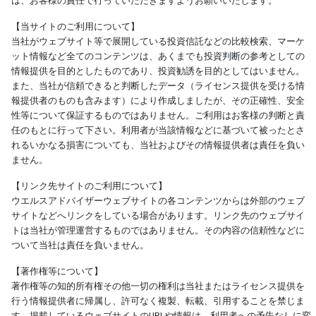
は、お客様の責任で行っていただきますようお願いいたします。
【当サイトのご利用について】
当社がウェブサイト等で展開している投資信託などの比較検索、マーケ
ット情報など全てのコンテンツは、あくまでも投資判断の参考としての
情報提供を目的としたものであり、投資勧誘を目的としてはいません。
また、当社が信頼できると判断したデータ（ライセンス提供を受ける情
報提供者のものも含みます）により作成しましたが、その正確性、安全
性等について保証するものではありません。ご利用はお客様の判断と責
任のもとに行って下さい。利用者が当該情報などに基づいて被ったとさ
れるいかなる損害についても、当社およびその情報提供者は責任を負い
ません。
【リンク先サイトのご利用について】
ウエルスアドバイザーウェブサイトの各コンテンツからは外部のウェブ
サイトなどへリンクをしている場合があります。リンク先のウェブサイ
トは当社が管理運営するものではありません。その内容の信頼性などに
ついて当社は責任を負いません。
【著作権等について】
著作権等の知的所有権その他一切の権利は当社またはライセンス提供を
行う情報提供者に帰属し、許可なく複製、転載、引用することを禁じま
す。掲載しているウェブサイトのURLや情報は、利用者への予告なしに変