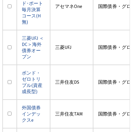
ド･ポート
アセマネOne
国際債券・グロ
毎月決算
コース(H
無)
三菱UFJ ＜
DC＞海外
三菱UFJ
国際債券・グロ
債券オー
プン
ボンド・
ゼロトリ
三井住友DS
国際債券・グロ
プル(資産
成長型)
外国債券
インデッ
三井住友TAM
国際債券・グロ
クスe