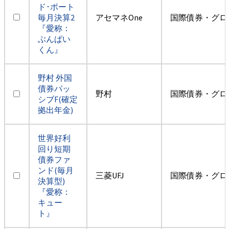
ド･ポート
毎月決算2
アセマネOne
国際債券・グロ
『愛称：
ぶんぱい
くん』
野村 外国
債券パッ
野村
国際債券・グロ
シブF(確定
拠出年金)
世界好利
回り短期
債券ファ
ンド(毎月
三菱UFJ
国際債券・グロ
決算型)
『愛称：
キュー
ト』