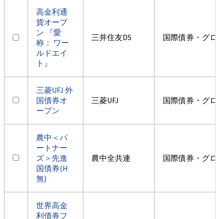
高金利通
貨オープ
ン 『愛
三井住友DS
国際債券・グロ
称： ワー
ルドエイ
ト』
三菱UFJ 外
国債券オ
三菱UFJ
国際債券・グロ
ープン
農中＜パ
ートナー
ズ＞先進
農中全共連
国際債券・グロ
国債券(H
無)
世界高金
利債券フ