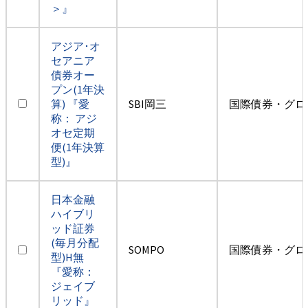
＞』
アジア･オ
セアニア
債券オー
プン(1年決
算) 『愛
SBI岡三
国際債券・グロ
称： アジ
オセ定期
便(1年決算
型)』
日本金融
ハイブリ
ッド証券
(毎月分配
SOMPO
国際債券・グロ
型)H無
『愛称：
ジェイブ
リッド』