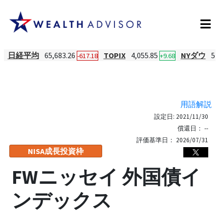
日経平均
65,683.26
TOPIX
4,055.85
NYダウ
54
-617.18
+9.68
用語解説
設定日:
2021/11/30
償還日：
--
評価基準日：
2026/07/31
NISA成長投資枠
FWニッセイ 外国債イ
ンデックス