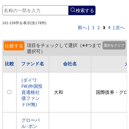
検索する
101-150件を表示(全178件)
前へ |
1
2
3
4
| 次へ
項目をチェックして選択（※4つまで
比較する
選択をクリア
選択可）
比較
ファンド名
会社名
(ダイワ
FW)外国投
資適格社
大和
国際債券・グロ
債ファン
ド(H無)
グローバ
ル･ボン