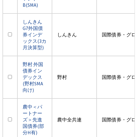
B(SMA)
しんきん
G7外国債
券インデ
しんきん
国際債券・グロ
ックス(3カ
月決算型)
野村 外国
債券イン
デックス
野村
国際債券・グロ
(野村SMA
向け)
農中＜パ
ートナー
ズ＞先進
農中全共連
国際債券・グロ
国債券(部
分H有)