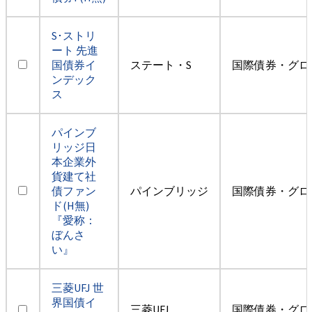
S･ストリ
ート 先進
国債券イ
ステート・S
国際債券・グロ
ンデック
ス
パインブ
リッジ日
本企業外
貨建て社
債ファン
パインブリッジ
国際債券・グロ
ド(H無)
『愛称：
ぼんさ
い』
三菱UFJ 世
界国債イ
三菱UFJ
国際債券・グロ