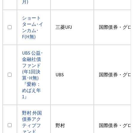
月)
ショート
ターム･イ
三菱UFJ
国際債券・グロ
ンカム･
F(H無)
UBS 公益･
金融社債
ファンド
(年1回決
UBS
国際債券・グロ
算･H無)
『愛称：
めばえ年
1』
野村 外国
債券アク
ティブフ
野村
国際債券・グロ
ァンド