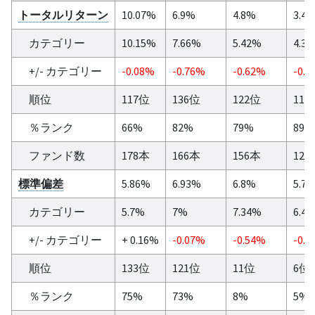
トータルリターン
10.07%
6.9%
4.8%
3.4
カテゴリー
10.15%
7.66%
5.42%
4.3
+/- カテゴリー
-0.08%
-0.76%
-0.62%
-0.8
順位
117位
136位
122位
111
％ランク
66%
82%
79%
89%
ファンド数
178本
166本
156本
125
標準偏差
5.86%
6.93%
6.8%
5.7
カテゴリー
5.7%
7%
7.34%
6.4
+/- カテゴリー
+ 0.16%
-0.07%
-0.54%
-0.6
順位
133位
121位
11位
6位
％ランク
75%
73%
8%
5%