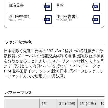
目論見書
月報
運用報告書1
運用報告書2
2025/12/10
2025/06/10
ファンドの特色
日本を除く先進主要国のBBB-/Baa3格以上の各種債券に分
散投資｡グローバルな情報交換体制で運用｡超過収益の源泉
を分散させることにより､リスク･リターン特性の向上を目
指す｡原則として為替ヘッジを行わない｡ベンチマークは
FTSE世界国債インデックス(除く日本､円ベース)｡ファミリ
ーファンド方式で運用｡6､12月決算｡
パフォーマンス
1年
3年(年率)
5年(年率)
10