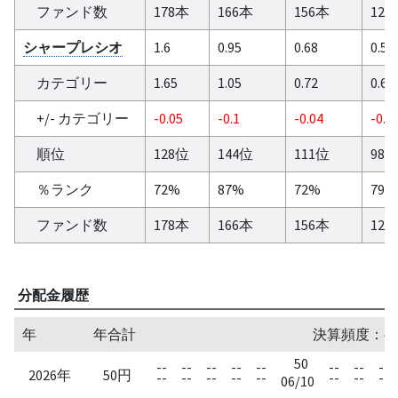
ファンド数
178本
166本
156本
125
シャープレシオ
1.6
0.95
0.68
0.59
カテゴリー
1.65
1.05
0.72
0.67
+/- カテゴリー
-0.05
-0.1
-0.04
-0.0
順位
128位
144位
111位
98
％ランク
72%
87%
72%
79%
ファンド数
178本
166本
156本
125
分配金履歴
年
年合計
決算頻度：半
50
--
--
--
--
--
--
--
--
2026年
50円
--
--
--
--
--
--
--
--
06/10