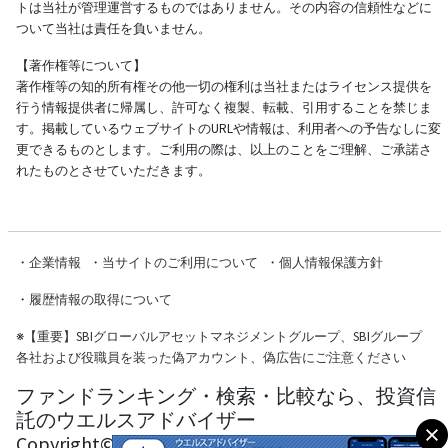
トは当社が管理運営するものではありません。その内容の信頼性などに
ついて当社は責任を負いません。
【著作権等について】
著作権等の知的所有権その他一切の権利は当社またはライセンス提供を
行う情報提供者に帰属し、許可なく複製、転載、引用することを禁じま
す。掲載しているウェブサイトのURLや情報は、利用者への予告なしに変
更できるものとします。ご利用の際は、以上のことをご理解、ご承諾さ
れたものとさせていただきます。
・
企業情報
・
当サイトのご利用について
・
個人情報保護方針
・
履歴情報の取得について
※
【重要】SBIグローバルアセットマネジメントグループ、SBIグループ
各社および役職員を装った偽アカウント、偽広告にご注意ください
ファンドランキング・検索・比較なら、投資信
託のウエルスアドバイザー
Copyright© Wealth Advisor Co., Ltd. All Rights