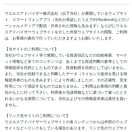
ウエルスアドバイザー株式会社（以下当社）が展開しているウェブサイ
ト、スマートフォンアプリ（当社が承認したうえでXやfacebookなどのソ
ーシャルメディアで配信・共有された情報も含みます）ならびにウエル
スアドバイザーウェブサイトを介した外部ウェブサイトの閲覧、ご利用
は、お客様の責任で行っていただきますようお願いいたします。
【当サイトのご利用について】
当社がウェブサイト等で展開している投資信託などの比較検索、マーケ
ット情報など全てのコンテンツは、あくまでも投資判断の参考としての
情報提供を目的としたものであり、投資勧誘を目的としてはいません。
また、当社が信頼できると判断したデータ（ライセンス提供を受ける情
報提供者のものも含みます）により作成しましたが、その正確性、安全
性等について保証するものではありません。ご利用はお客様の判断と責
任のもとに行って下さい。利用者が当該情報などに基づいて被ったとさ
れるいかなる損害についても、当社およびその情報提供者は責任を負い
ません。
【リンク先サイトのご利用について】
ウエルスアドバイザーウェブサイトの各コンテンツからは外部のウェブ
サイトなどへリンクをしている場合があります。リンク先のウェブサイ