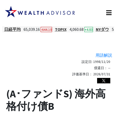
日経平均
65,039.16
TOPIX
4,060.68
NYダウ
53
-644.10
+4.83
用語解説
設定日:
1998/11/20
償還日：
--
評価基準日：
2026/07/31
(A･ファンドS) 海外高
格付け債B