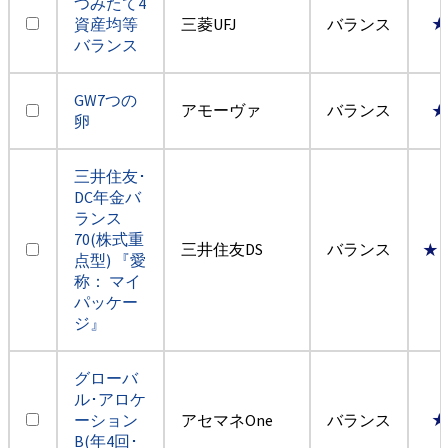
つみたて4
資産均等
三菱UFJ
バランス
★
バランス
GW7つの
アモーヴァ
バランス
★
卵
三井住友･
DC年金バ
ランス
70(株式重
三井住友DS
バランス
★
点型) 『愛
称： マイ
パッケー
ジ』
グローバ
ル･アロケ
ーション
アセマネOne
バランス
★
B(年4回･