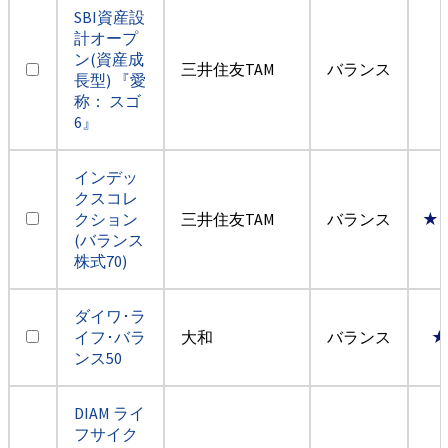
SBI資産設
計オープ
ン(資産成
三井住友TAM
バランス
長型) 『愛
称： スゴ
6』
インデッ
クスコレ
クション
三井住友TAM
バランス
★
(バランス
株式70)
ダイワ･ラ
イフ･バラ
大和
バランス
★
ンス50
DIAM ライ
フサイク