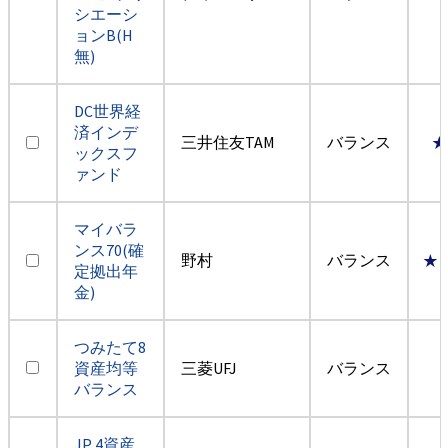
シエーシ
ョンB(H
無)
DC世界経
済インデ
三井住友TAM
バランス
★
ックスフ
ァンド
マイバラ
ンス70(確
野村
バランス
★
定拠出年
金)
つみたて8
資産均等
三菱UFJ
バランス
バランス
JP 4資産