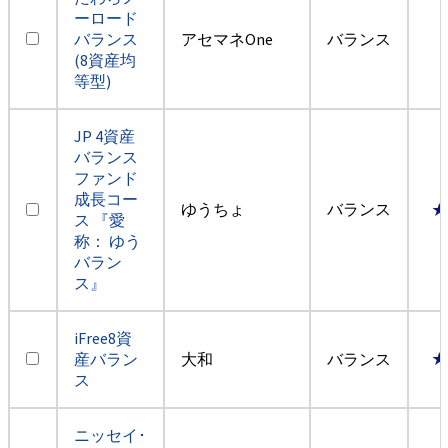
ーロード
バランス
アセマネOne
バランス
(8資産均
等型)
JP 4資産
バランス
ファンド
成長コー
ゆうちょ
バランス
★
ス 『愛
称： ゆう
バラン
ス』
iFree8資
産バラン
大和
バランス
★
ス
ニッセイ･