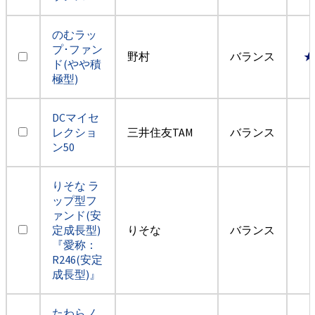
のむラッ
プ･ファン
野村
バランス
★
ド(やや積
極型)
DCマイセ
レクショ
三井住友TAM
バランス
ン50
りそな ラ
ップ型フ
ァンド(安
定成長型)
りそな
バランス
『愛称：
R246(安定
成長型)』
たわらノ