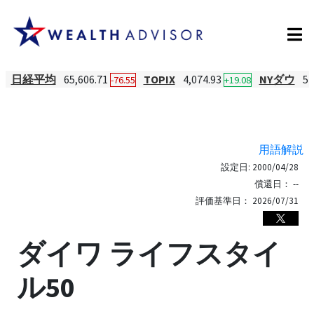
日経平均
65,606.71
TOPIX
4,074.93
NYダウ
54
-76.55
+19.08
用語解説
設定日:
2000/04/28
償還日：
--
評価基準日：
2026/07/31
ダイワ ライフスタイ
ル50