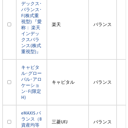
デックス･
バランス･
F(株式重
視型) 『愛
楽天
バランス
称： 楽天
インデッ
クスバラ
ンス(株式
重視型)』
キャピタ
ル･グロー
バル･アロ
キャピタル
バランス
ケーショ
ン･F(限定
H)
eMAXIS バ
ランス（8
三菱UFJ
バランス
資産均等