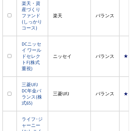
楽天・資
産づくり
ファンド
楽天
バランス
(しっかり
コース)
DCニッセ
イ ワール
ドセレク
ニッセイ
バランス
★
トF(株式
重視)
三菱UFJ
DC年金バ
三菱UFJ
バランス
★
ランス(株
式65)
ライフ･ジ
ャーニー