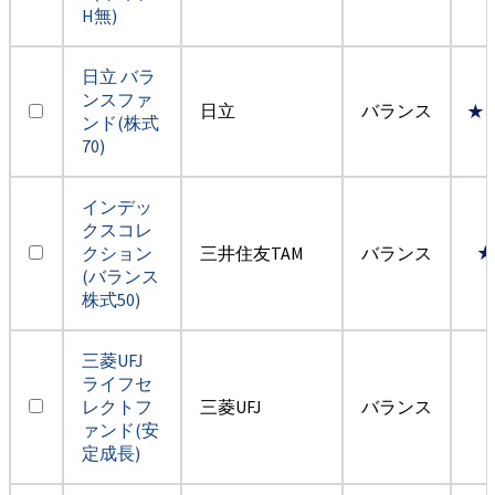
H無)
日立 バラ
ンスファ
日立
バランス
★
ンド(株式
70)
インデッ
クスコレ
クション
三井住友TAM
バランス
★
(バランス
株式50)
三菱UFJ
ライフセ
レクトフ
三菱UFJ
バランス
ァンド(安
定成長)