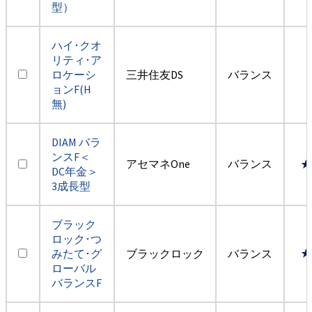
型）
ハイ･クオ
リティ･ア
ロケーシ
三井住友DS
バランス
ョンF(H
無)
DIAM バラ
ンスF＜
アセマネOne
バランス
★
DC年金＞
3成長型
ブラック
ロック･つ
みたて･グ
ブラックロック
バランス
★
ローバル
バランスF