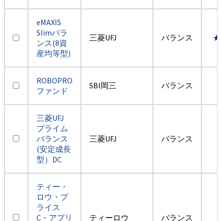
eMAXIS
Slimバラ
三菱UFJ
バランス
★
ンス(8資
産均等型)
ROBOPRO
SBI岡三
バランス
ファンド
三菱UFJ
プライム
バランス
三菱UFJ
バランス
(安定成長
型）DC
ティー・
ロウ・プ
ライス
C・アプリ
ティーロウ
バランス