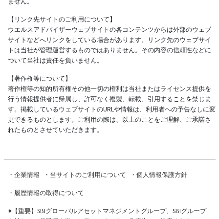
ません。
【リンク先サイトのご利用について】
ウエルスアドバイザーウェブサイトの各コンテンツからは外部のウェブ
サイトなどへリンクをしている場合があります。リンク先のウェブサイ
トは当社が管理運営するものではありません。その内容の信頼性などに
ついて当社は責任を負いません。
【著作権等について】
著作権等の知的所有権その他一切の権利は当社またはライセンス提供を
行う情報提供者に帰属し、許可なく複製、転載、引用することを禁じま
す。掲載しているウェブサイトのURLや情報は、利用者への予告なしに変
更できるものとします。ご利用の際は、以上のことをご理解、ご承諾さ
れたものとさせていただきます。
・
企業情報
・
当サイトのご利用について
・
個人情報保護方針
・
履歴情報の取得について
※
【重要】SBIグローバルアセットマネジメントグループ、SBIグループ