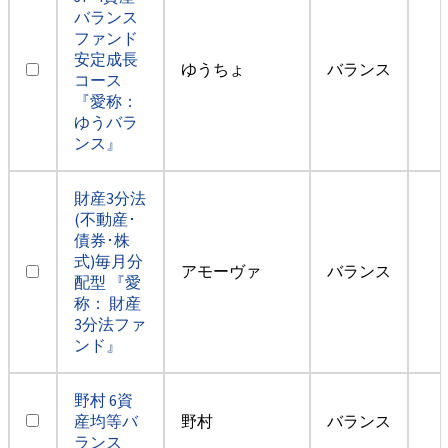
バランス
ファンド
安定成長
ゆうちょ
バランス
コース
『愛称：
ゆうバラ
ンス』
財産3分法
(不動産･
債券･株
式)毎月分
アモーヴァ
バランス
配型 『愛
称： 財産
3分法ファ
ンド』
野村 6資
産均等バ
野村
バランス
ランス