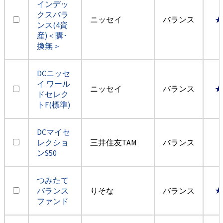
インデッ
クスバラ
ニッセイ
バランス
★
ンス(4資
産)＜購･
換無＞
DCニッセ
イ ワール
ニッセイ
バランス
★
ドセレク
トF(標準)
DCマイセ
レクショ
三井住友TAM
バランス
ンS50
つみたて
バランス
りそな
バランス
★
ファンド