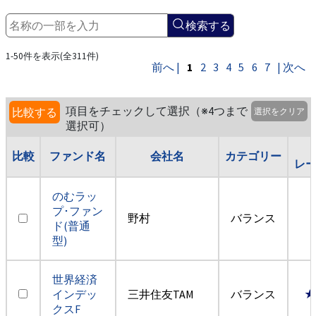
検索する
1-50件を表示(全311件)
前へ |
1
2
3
4
5
6
7
| 次へ
項目をチェックして選択（※4つまで
比較する
選択をクリア
選択可）
比較
ファンド名
会社名
カテゴリー
レ
のむラッ
プ･ファン
野村
バランス
ド(普通
型)
世界経済
インデッ
三井住友TAM
バランス
★
クスF