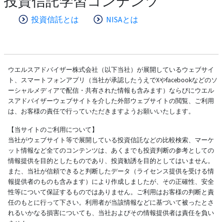
投資信託学習コンテンツ
投資信託とは
NISAとは
ウエルスアドバイザー株式会社（以下当社）が展開しているウェブサイ
ト、スマートフォンアプリ（当社が承認したうえでXやfacebookなどのソ
ーシャルメディアで配信・共有された情報も含みます）ならびにウエル
スアドバイザーウェブサイトを介した外部ウェブサイトの閲覧、ご利用
は、お客様の責任で行っていただきますようお願いいたします。
【当サイトのご利用について】
当社がウェブサイト等で展開している投資信託などの比較検索、マーケ
ット情報など全てのコンテンツは、あくまでも投資判断の参考としての
情報提供を目的としたものであり、投資勧誘を目的としてはいません。
また、当社が信頼できると判断したデータ（ライセンス提供を受ける情
報提供者のものも含みます）により作成しましたが、その正確性、安全
性等について保証するものではありません。ご利用はお客様の判断と責
任のもとに行って下さい。利用者が当該情報などに基づいて被ったとさ
れるいかなる損害についても、当社およびその情報提供者は責任を負い