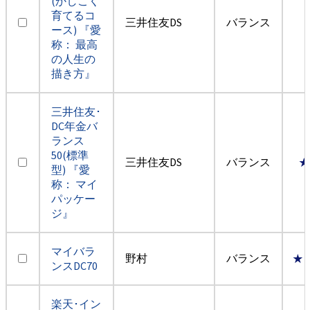
(かしこく
育てるコ
三井住友DS
バランス
ース) 『愛
称： 最高
の人生の
描き方』
三井住友･
DC年金バ
ランス
50(標準
三井住友DS
バランス
★
型) 『愛
称： マイ
パッケー
ジ』
マイバラ
野村
バランス
★
ンスDC70
楽天･イン