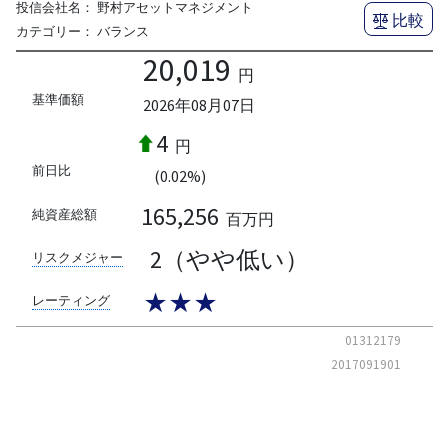
投信会社名：
野村アセットマネジメント
比較
カテゴリー：
バランス
20,019
円
基準価額
2026年08月07日
4
円
前日比
(0.02%)
165,256
純資産総額
百万円
2（やや低い）
リスクメジャー
★★★
レーティング
01312179
2017091901