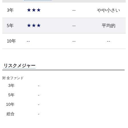
3年
★★★
--
やや小さい
5年
★★★
--
平均的
10年
--
--
--
リスクメジャー
対 全ファンド
3年
-
5年
-
10年
-
総合
-