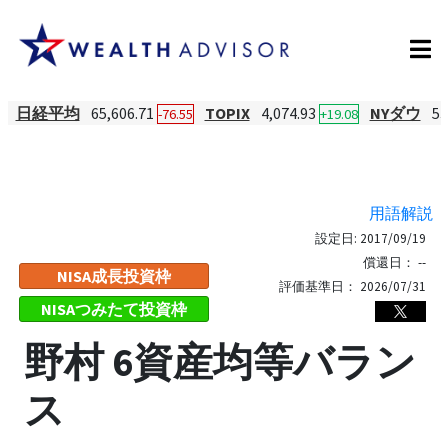
日経平均
65,606.71
TOPIX
4,074.93
NYダウ
53
-76.55
+19.08
用語解説
設定日:
2017/09/19
償還日：
--
NISA成長投資枠
評価基準日：
2026/07/31
NISAつみたて投資枠
野村 6資産均等バラン
ス