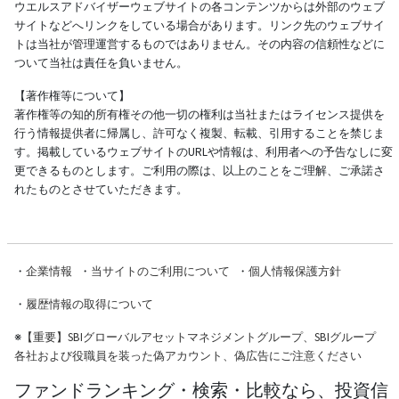
ウエルスアドバイザーウェブサイトの各コンテンツからは外部のウェブ
サイトなどへリンクをしている場合があります。リンク先のウェブサイ
トは当社が管理運営するものではありません。その内容の信頼性などに
ついて当社は責任を負いません。
【著作権等について】
著作権等の知的所有権その他一切の権利は当社またはライセンス提供を
行う情報提供者に帰属し、許可なく複製、転載、引用することを禁じま
す。掲載しているウェブサイトのURLや情報は、利用者への予告なしに変
更できるものとします。ご利用の際は、以上のことをご理解、ご承諾さ
れたものとさせていただきます。
・
企業情報
・
当サイトのご利用について
・
個人情報保護方針
・
履歴情報の取得について
※
【重要】SBIグローバルアセットマネジメントグループ、SBIグループ
各社および役職員を装った偽アカウント、偽広告にご注意ください
ファンドランキング・検索・比較なら、投資信