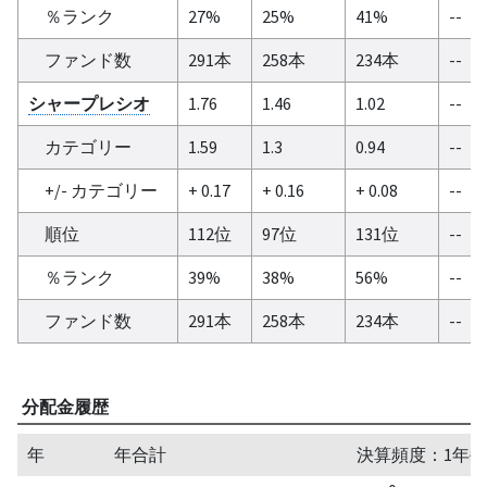
％ランク
27%
25%
41%
--
ファンド数
291本
258本
234本
--
シャープレシオ
1.76
1.46
1.02
--
カテゴリー
1.59
1.3
0.94
--
+/- カテゴリー
+ 0.17
+ 0.16
+ 0.08
--
順位
112位
97位
131位
--
％ランク
39%
38%
56%
--
ファンド数
291本
258本
234本
--
分配金履歴
年
年合計
決算頻度：1年毎