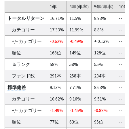
1年
3年(年率)
5年(年率)
10年
トータルリターン
16.71%
11.5%
8.93%
--
カテゴリー
17.33%
11.99%
8.8%
--
+/- カテゴリー
-0.62%
-0.49%
+ 0.13%
--
順位
168位
149位
128位
--
％ランク
58%
58%
55%
--
ファンド数
291本
258本
234本
--
標準偏差
9.13%
7.71%
8.63%
--
カテゴリー
10.62%
9.16%
9.51%
--
+/- カテゴリー
-1.49%
-1.45%
-0.88%
--
順位
77位
63位
95位
--