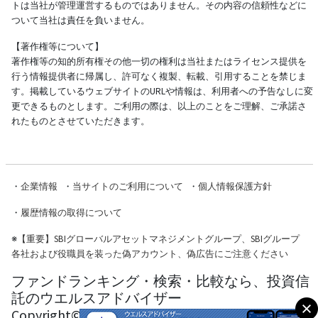
トは当社が管理運営するものではありません。その内容の信頼性などに
ついて当社は責任を負いません。
【著作権等について】
著作権等の知的所有権その他一切の権利は当社またはライセンス提供を
行う情報提供者に帰属し、許可なく複製、転載、引用することを禁じま
す。掲載しているウェブサイトのURLや情報は、利用者への予告なしに変
更できるものとします。ご利用の際は、以上のことをご理解、ご承諾さ
れたものとさせていただきます。
・
企業情報
・
当サイトのご利用について
・
個人情報保護方針
・
履歴情報の取得について
※
【重要】SBIグローバルアセットマネジメントグループ、SBIグループ
各社および役職員を装った偽アカウント、偽広告にご注意ください
ファンドランキング・検索・比較なら、投資信
託のウエルスアドバイザー
Copyright© Wealth Advisor Co., Ltd. All Rights