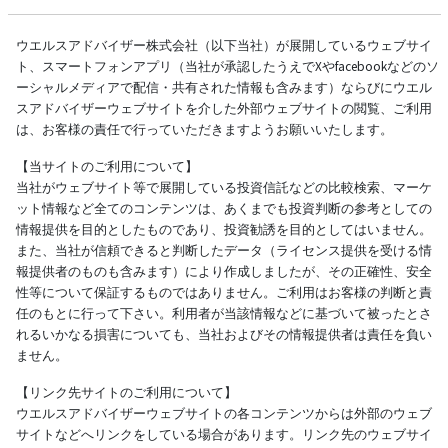
ウエルスアドバイザー株式会社（以下当社）が展開しているウェブサイ
ト、スマートフォンアプリ（当社が承認したうえでXやfacebookなどのソ
ーシャルメディアで配信・共有された情報も含みます）ならびにウエル
スアドバイザーウェブサイトを介した外部ウェブサイトの閲覧、ご利用
は、お客様の責任で行っていただきますようお願いいたします。
【当サイトのご利用について】
当社がウェブサイト等で展開している投資信託などの比較検索、マーケ
ット情報など全てのコンテンツは、あくまでも投資判断の参考としての
情報提供を目的としたものであり、投資勧誘を目的としてはいません。
また、当社が信頼できると判断したデータ（ライセンス提供を受ける情
報提供者のものも含みます）により作成しましたが、その正確性、安全
性等について保証するものではありません。ご利用はお客様の判断と責
任のもとに行って下さい。利用者が当該情報などに基づいて被ったとさ
れるいかなる損害についても、当社およびその情報提供者は責任を負い
ません。
【リンク先サイトのご利用について】
ウエルスアドバイザーウェブサイトの各コンテンツからは外部のウェブ
サイトなどへリンクをしている場合があります。リンク先のウェブサイ