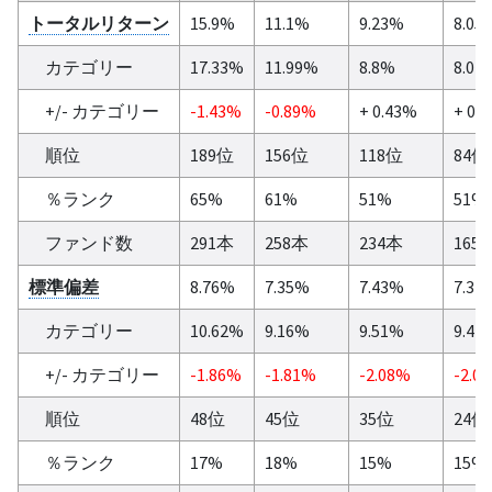
トータルリターン
15.9%
11.1%
9.23%
8.05
カテゴリー
17.33%
11.99%
8.8%
8.02
+/- カテゴリー
-1.43%
-0.89%
+ 0.43%
+ 0.
順位
189位
156位
118位
84位
％ランク
65%
61%
51%
51%
ファンド数
291本
258本
234本
165
標準偏差
8.76%
7.35%
7.43%
7.37
カテゴリー
10.62%
9.16%
9.51%
9.42
+/- カテゴリー
-1.86%
-1.81%
-2.08%
-2.0
順位
48位
45位
35位
24位
％ランク
17%
18%
15%
15%