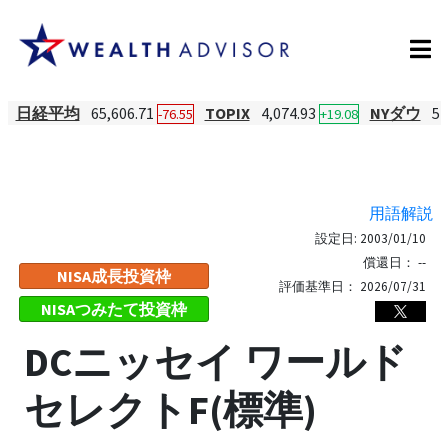
日経平均
65,606.71
TOPIX
4,074.93
NYダウ
54
-76.55
+19.08
用語解説
設定日:
2003/01/10
償還日：
--
NISA成長投資枠
評価基準日：
2026/07/31
NISAつみたて投資枠
DCニッセイ ワールド
セレクトF(標準)