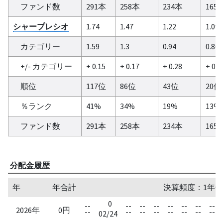
ファンド数
291本
258本
234本
165
シャープレシオ
1.74
1.47
1.22
1.09
カテゴリー
1.59
1.3
0.94
0.86
+/- カテゴリー
+ 0.15
+ 0.17
+ 0.28
+ 0.2
順位
117位
86位
43位
20位
％ランク
41%
34%
19%
13%
ファンド数
291本
258本
234本
165
分配金履歴
年
年合計
決算頻度：1年毎
0
--
--
--
--
--
--
--
--
2026年
0円
--
--
--
--
--
--
--
--
02/24