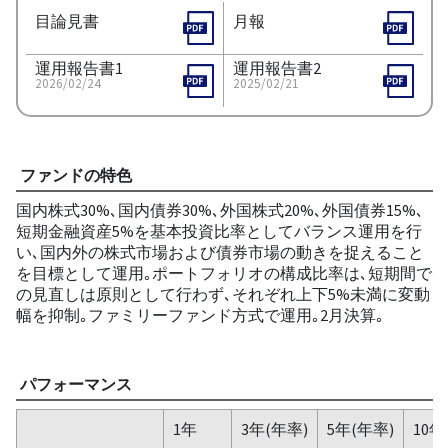
目論見書
月報
運用報告書1
運用報告書2
2026/02/24
2025/02/21
ファンドの特色
国内株式30%､国内債券30%､外国株式20%､外国債券15%､
短期金融資産5%を基本投資比率としてバランス運用を行
い､国内外の株式市場および債券市場の動きを捉えること
を目標として運用｡ポートフォリオの構成比率は､短期間で
の見直しは原則として行わず､それぞれ上下5%未満に変動
幅を抑制｡ファミリーファンド方式で運用｡2月決算｡
パフォーマンス
1年
3年(年率)
5年(年率)
10年