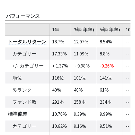
パフォーマンス
1年
3年(年率)
5年(年率)
10
トータルリターン
18.7%
12.97%
8.54%
--
カテゴリー
17.33%
11.99%
8.8%
--
+/- カテゴリー
+ 1.37%
+ 0.98%
-0.26%
--
順位
116位
101位
141位
--
％ランク
40%
40%
61%
--
ファンド数
291本
258本
234本
--
標準偏差
10.76%
9.39%
9.99%
--
カテゴリー
10.62%
9.16%
9.51%
--