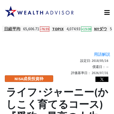
日経平均
65,606.71
TOPIX
4,074.93
NYダウ
54
-76.55
+19.08
用語解説
設定日:
2018/05/16
償還日：
--
評価基準日：
2026/07/31
NISA成長投資枠
ライフ･ジャーニー(か
しこく育てるコース)