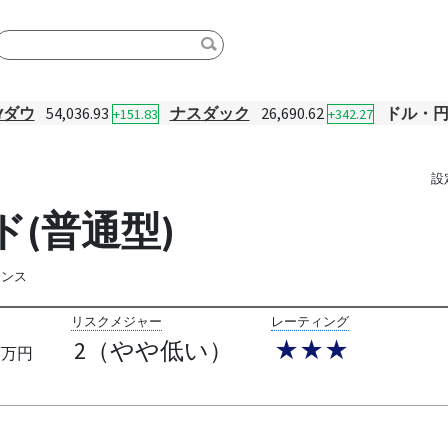
Yダウ
54,036.93
ナスダック
26,690.62
ドル・
+151.83
+342.27
設
(普通型)
ランス
リスクメジャー
レーティング
2（やや低い）
★★★
百万円