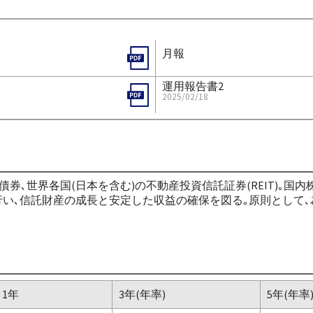
月報
運用報告書2
2025/02/18
券､世界各国(日本を含む)の不動産投資信託証券(REIT)｡国内
行い､信託財産の成長と安定した収益の確保を図る｡原則として
1年
3年(年率)
5年(年率