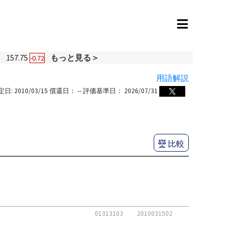
円
157.75
もっと見る＞
-0.72
用語解説
定日:
2010/03/15
償還日：
--
評価基準日：
2026/07/31
比較
01313103
2010031502