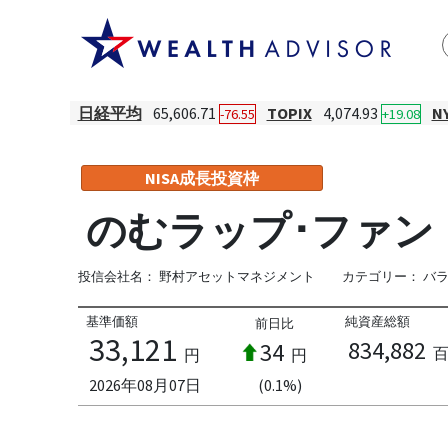
日経平均
65,606.71
TOPIX
4,074.93
N
-76.55
+19.08
NISA成長投資枠
のむラップ･ファンド
投信会社名：
野村アセットマネジメント
カテゴリー：
バ
基準価額
純資産総額
前日比
33,121
834,882
34
円
円
2026年08月07日
(0.1%)