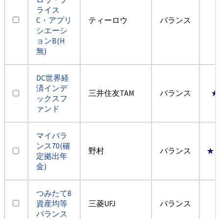
ライス
C・アプリ
ティーロウ
バランス
シエーシ
ョンB(H
無)
DC世界経
済インデ
三井住友TAM
バランス
★
ックスフ
ァンド
マイバラ
ンス70(確
野村
バランス
★
定拠出年
金)
つみたて8
資産均等
三菱UFJ
バランス
バランス