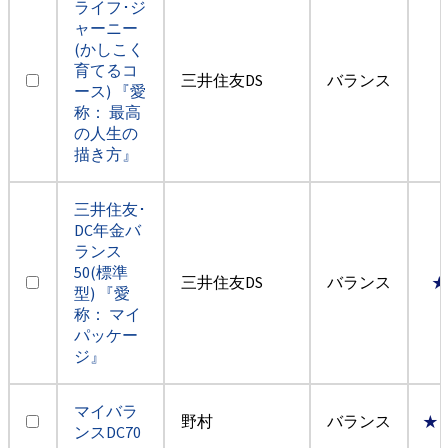
ライフ･ジ
ャーニー
(かしこく
育てるコ
三井住友DS
バランス
ース) 『愛
称： 最高
の人生の
描き方』
三井住友･
DC年金バ
ランス
50(標準
三井住友DS
バランス
★
型) 『愛
称： マイ
パッケー
ジ』
マイバラ
野村
バランス
★
ンスDC70