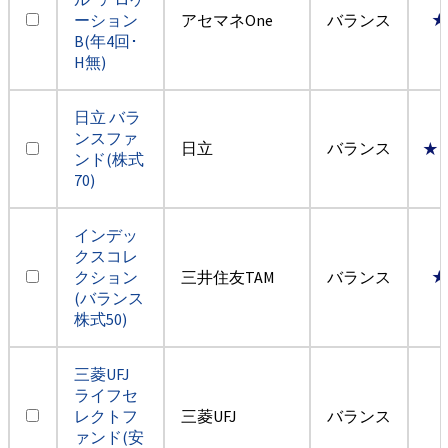
ーション
アセマネOne
バランス
★
B(年4回･
H無)
日立 バラ
ンスファ
日立
バランス
★
ンド(株式
70)
インデッ
クスコレ
クション
三井住友TAM
バランス
★
(バランス
株式50)
三菱UFJ
ライフセ
レクトフ
三菱UFJ
バランス
ァンド(安