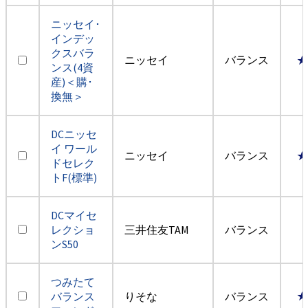
ニッセイ･
インデッ
クスバラ
ニッセイ
バランス
★
ンス(4資
産)＜購･
換無＞
DCニッセ
イ ワール
ニッセイ
バランス
★
ドセレク
トF(標準)
DCマイセ
レクショ
三井住友TAM
バランス
ンS50
つみたて
バランス
りそな
バランス
★