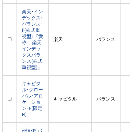
楽天･イン
デックス･
バランス･
F(株式重
視型) 『愛
楽天
バランス
称： 楽天
インデッ
クスバラ
ンス(株式
重視型)』
キャピタ
ル･グロー
バル･アロ
キャピタル
バランス
ケーショ
ン･F(限定
H)
eMAXIS バ