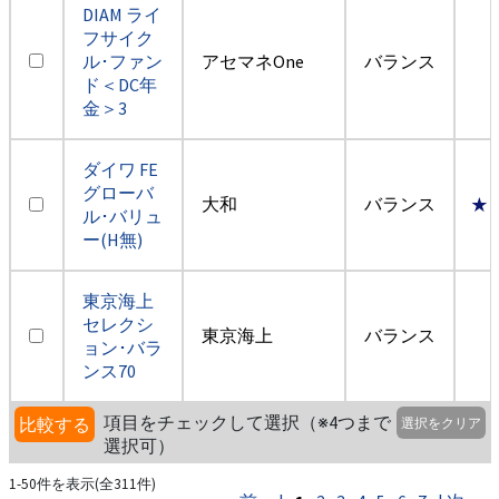
DIAM ライ
フサイク
ル･ファン
アセマネOne
バランス
ド＜DC年
金＞3
ダイワ FE
グローバ
大和
バランス
★
ル･バリュ
ー(H無)
東京海上
セレクシ
東京海上
バランス
ョン･バラ
ンス70
項目をチェックして選択（※4つまで
比較する
選択をクリア
選択可）
1-50件を表示(全311件)