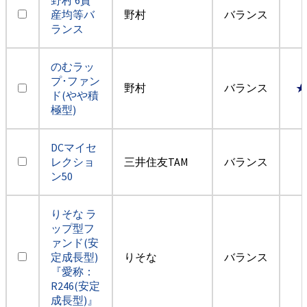
産均等バ
野村
バランス
ランス
のむラッ
プ･ファン
野村
バランス
★
ド(やや積
極型)
DCマイセ
レクショ
三井住友TAM
バランス
ン50
りそな ラ
ップ型フ
ァンド(安
定成長型)
りそな
バランス
『愛称：
R246(安定
成長型)』