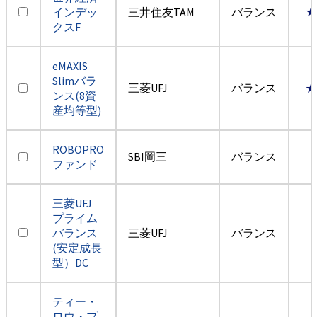
インデッ
三井住友TAM
バランス
★
クスF
eMAXIS
Slimバラ
三菱UFJ
バランス
★
ンス(8資
産均等型)
ROBOPRO
SBI岡三
バランス
ファンド
三菱UFJ
プライム
バランス
三菱UFJ
バランス
(安定成長
型）DC
ティー・
ロウ・プ