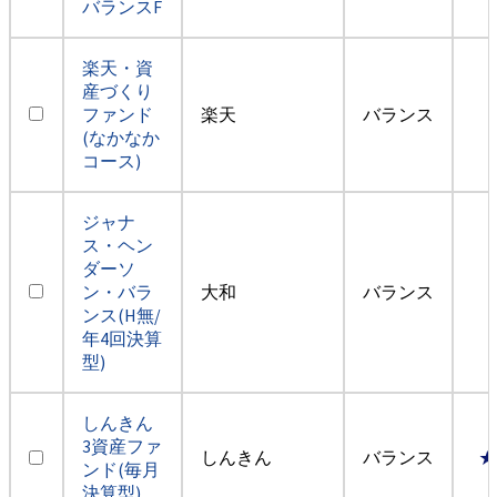
バランスF
楽天・資
産づくり
ファンド
楽天
バランス
(なかなか
コース)
ジャナ
ス・ヘン
ダーソ
ン・バラ
大和
バランス
ンス(H無/
年4回決算
型)
しんきん
3資産ファ
しんきん
バランス
★
ンド(毎月
決算型)