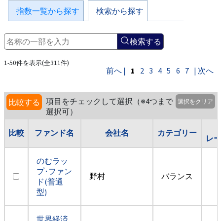
指数一覧から探す
検索から探す
検索する
1-50件を表示(全311件)
前へ |
1
2
3
4
5
6
7
| 次へ
項目をチェックして選択（※4つまで
比較する
選択をクリア
選択可）
比較
ファンド名
会社名
カテゴリー
レ
のむラッ
プ･ファン
野村
バランス
ド(普通
型)
世界経済