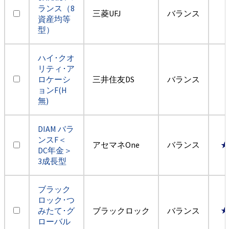
ランス（8
三菱UFJ
バランス
資産均等
型）
ハイ･クオ
リティ･ア
ロケーシ
三井住友DS
バランス
ョンF(H
無)
DIAM バラ
ンスF＜
アセマネOne
バランス
★
DC年金＞
3成長型
ブラック
ロック･つ
みたて･グ
ブラックロック
バランス
★
ローバル