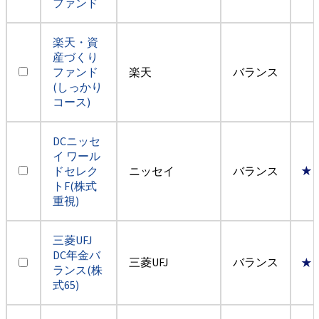
ファンド
楽天・資
産づくり
ファンド
楽天
バランス
(しっかり
コース)
DCニッセ
イ ワール
ドセレク
ニッセイ
バランス
★
トF(株式
重視)
三菱UFJ
DC年金バ
三菱UFJ
バランス
★
ランス(株
式65)