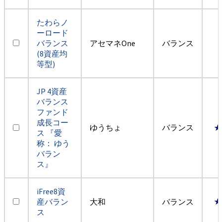
たわらノ
ーロード
バランス
アセマネOne
バランス
(8資産均
等型)
JP 4資産
バランス
ファンド
成長コー
ゆうちょ
バランス
★
ス 『愛
称： ゆう
バラン
ス』
iFree8資
産バラン
大和
バランス
★
ス