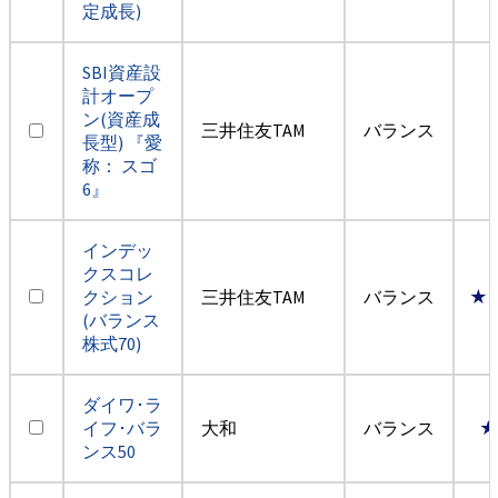
定成長)
SBI資産設
計オープ
ン(資産成
三井住友TAM
バランス
長型) 『愛
称： スゴ
6』
インデッ
クスコレ
クション
三井住友TAM
バランス
★
(バランス
株式70)
ダイワ･ラ
イフ･バラ
大和
バランス
★
ンス50