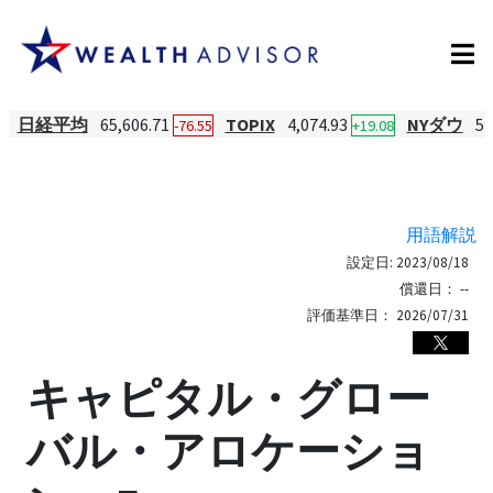
日経平均
65,606.71
TOPIX
4,074.93
NYダウ
54
-76.55
+19.08
用語解説
設定日:
2023/08/18
償還日：
--
評価基準日：
2026/07/31
キャピタル・グロー
バル・アロケーショ