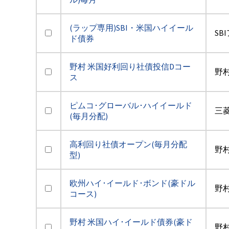
(ラップ専用)SBI・米国ハイイール
SB
ド債券
野村 米国好利回り社債投信Dコー
野
ス
ピムコ･グローバル･ハイイールド
三菱
(毎月分配)
高利回り社債オープン(毎月分配
野
型)
欧州ハイ･イールド･ボンド(豪ドル
野
コース)
野村 米国ハイ･イールド債券(豪ド
野