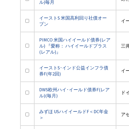
ル)毎月
イーストS 米国高利回り社債オー
イ
プン
PIMCO 米国ハイイールド債券(レア
ル) 『愛称： ハイイールドプラス
三井
(レアル)』
イーストS･インド公益インフラ債
イ
券F(年2回)
DWS欧州ハイ･イールド債券F(レア
ド
ル)(毎月)
みずほ USハイイールドF＜DC年金
アセ
＞