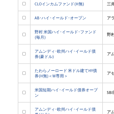
CLOインカムファンド(H無)
三井
AB･ハイ･イールド･オープン
ア
野村 米国ハイ･イールド･ファンド
野
(毎月)
アムンディ･欧州ハイ･イールド債
ア
券(豪ドル)
たわらノーロード 米ドル建てHY債
アセ
券(H無)＜W専用＞
米国短期ハイ･イールド債券オープ
SB
ン
アムンディ･欧州ハイ･イールド債
ア