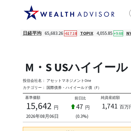
日経平均
65,683.26
TOPIX
4,055.85
N
-617.18
+9.68
M・S USハイイール
投信会社名：
アセットマネジメントOne
カテゴリー：
国際債券・ハイイールド債（F）
基準価額
純資産総額
前日比
15,642
1,741
47
百万
円
円
2026年08月06日
(0.3%)