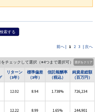
検索する
前へ |
1
2
3
| 次へ
目をチェックして選択（※4つまで選択可）
選択をクリア
リターン
標準偏差
信託報酬率
純資産総額
グ
（3年）
（3年）
（税込）
（百万円）
12.02
8.94
1.738%
726,234
12.22
8.99
1.65%
244,901