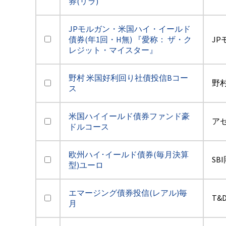
券(リラ)
JPモルガン・米国ハイ・イールド
債券(年1回・H無) 『愛称： ザ・ク
JP
レジット・マイスター』
野村 米国好利回り社債投信Bコー
野
ス
米国ハイイールド債券ファンド豪
アセ
ドルコース
欧州ハイ･イールド債券(毎月決算
SB
型)ユーロ
エマージング債券投信(レアル)毎
T&
月