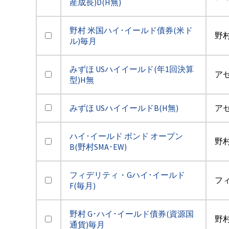
産成長)D(H無)
野村 米国ハイ･イールド債券(米ド
野
ル)毎月
みずほ USハイイールド(年1回決算
アセ
型)H無
みずほ USハイイールドB(H無)
アセ
ハイ･イールド ボンド オープン
野
B(野村SMA･EW)
フィデリティ・Gハイ･イールド
フ
F(毎月)
野村 G･ハイ･イールド債券(資源国
野
通貨)毎月