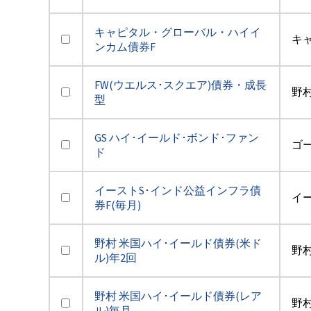
キャピタル・グローバル・ハイイ
キ
ンカム債券F
FW(ウエルス･スクエア)債券・成長
野
型
GS ハイ･イールド･ボンド･ファン
ゴ
ド
イーストS･インド公益インフラ債
イ
券F(毎月)
野村 米国ハイ･イールド債券(米ド
野
ル)年2回
野村 米国ハイ･イールド債券(レア
野
ル)毎月