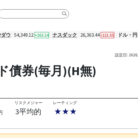
Yダウ
54,349.12
ナスダック
26,363.44
ドル・円
+263.24
-221.55
設定日:
2020
ド債券(毎月)(H無)
リスクメジャー
レーティング
3平均的
★★★
円