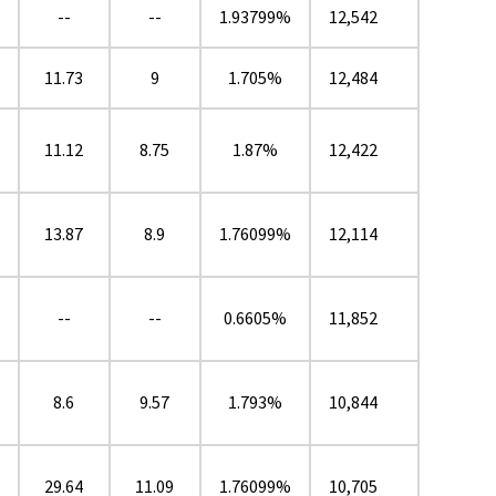
--
--
1.93799%
12,542
11.73
9
1.705%
12,484
11.12
8.75
1.87%
12,422
13.87
8.9
1.76099%
12,114
--
--
0.6605%
11,852
8.6
9.57
1.793%
10,844
29.64
11.09
1.76099%
10,705