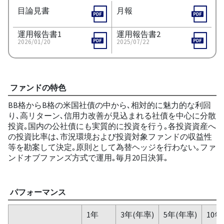
目論見書
月報
運用報告書1
運用報告書2
2026/01/20
2025/07/22
ファンドの特色
BB格からB格の米国社債の中から､相対的に魅力的な利回
り､高リターン､信用力改善が見込まれる社債を中心に分散
投資｡国内の公社債にも実質的に投資を行う｡各投資資産へ
の投資比率は､市況環境および投資対象ファンドの収益性
等を勘案して決定｡原則として為替ヘッジを行わない｡ファ
ンドオブファンズ方式で運用｡毎月20日決算｡
パフォーマンス
1年
3年(年率)
5年(年率)
10年