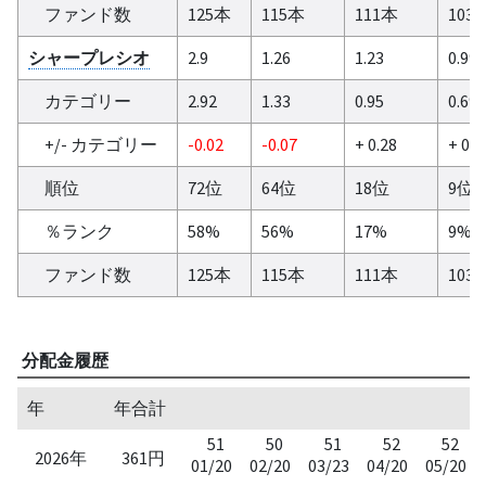
ファンド数
125本
115本
111本
103
シャープレシオ
2.9
1.26
1.23
0.99
カテゴリー
2.92
1.33
0.95
0.69
+/- カテゴリー
-0.02
-0.07
+ 0.28
+ 0.3
順位
72位
64位
18位
9位
％ランク
58%
56%
17%
9%
ファンド数
125本
115本
111本
103
分配金履歴
年
年合計
51
50
51
52
52
2026年
361円
01/20
02/20
03/23
04/20
05/20