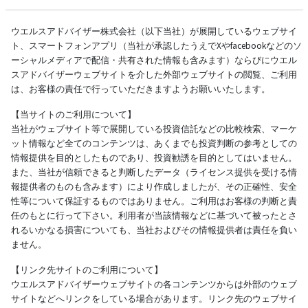
ウエルスアドバイザー株式会社（以下当社）が展開しているウェブサイ
ト、スマートフォンアプリ（当社が承認したうえでXやfacebookなどのソ
ーシャルメディアで配信・共有された情報も含みます）ならびにウエル
スアドバイザーウェブサイトを介した外部ウェブサイトの閲覧、ご利用
は、お客様の責任で行っていただきますようお願いいたします。
【当サイトのご利用について】
当社がウェブサイト等で展開している投資信託などの比較検索、マーケ
ット情報など全てのコンテンツは、あくまでも投資判断の参考としての
情報提供を目的としたものであり、投資勧誘を目的としてはいません。
また、当社が信頼できると判断したデータ（ライセンス提供を受ける情
報提供者のものも含みます）により作成しましたが、その正確性、安全
性等について保証するものではありません。ご利用はお客様の判断と責
任のもとに行って下さい。利用者が当該情報などに基づいて被ったとさ
れるいかなる損害についても、当社およびその情報提供者は責任を負い
ません。
【リンク先サイトのご利用について】
ウエルスアドバイザーウェブサイトの各コンテンツからは外部のウェブ
サイトなどへリンクをしている場合があります。リンク先のウェブサイ