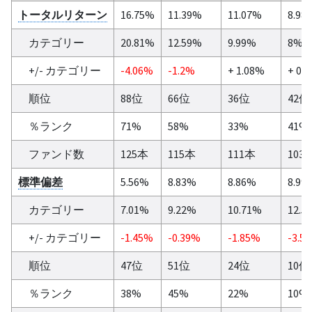
トータルリターン
16.75%
11.39%
11.07%
8.98
カテゴリー
20.81%
12.59%
9.99%
8%
+/- カテゴリー
-4.06%
-1.2%
+ 1.08%
+ 0.
順位
88位
66位
36位
42位
％ランク
71%
58%
33%
41%
ファンド数
125本
115本
111本
103
標準偏差
5.56%
8.83%
8.86%
8.99
カテゴリー
7.01%
9.22%
10.71%
12.5
+/- カテゴリー
-1.45%
-0.39%
-1.85%
-3.5
順位
47位
51位
24位
10位
％ランク
38%
45%
22%
10%