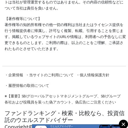
トは当社が管理運営するものではありません。その内容の信頼性などに
ついて当社は責任を負いません。
【著作権等について】
著作権等の知的所有権その他一切の権利は当社またはライセンス提供を
行う情報提供者に帰属し、許可なく複製、転載、引用することを禁じま
す。掲載しているウェブサイトのURLや情報は、利用者への予告なしに変
更できるものとします。ご利用の際は、以上のことをご理解、ご承諾さ
れたものとさせていただきます。
・
企業情報
・
当サイトのご利用について
・
個人情報保護方針
・
履歴情報の取得について
※
【重要】SBIグローバルアセットマネジメントグループ、SBIグループ
各社および役職員を装った偽アカウント、偽広告にご注意ください
ファンドランキング・検索・比較なら、投資信
託のウエルスアドバイザー
Copyright© Wealth Advisor Co., Ltd. All Rights