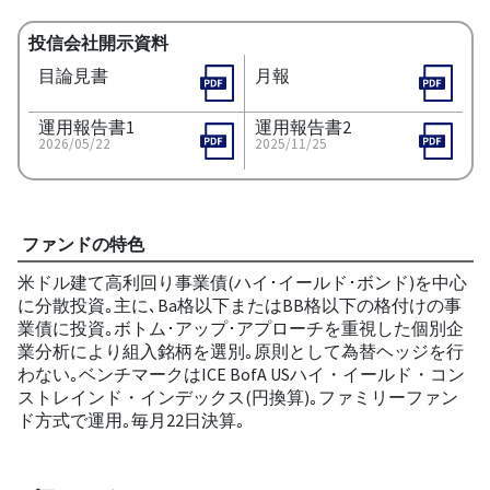
投信会社開示資料
目論見書
月報
運用報告書1
運用報告書2
2026/05/22
2025/11/25
ファンドの特色
米ドル建て高利回り事業債(ハイ･イールド･ボンド)を中心
に分散投資｡主に､Ba格以下またはBB格以下の格付けの事
業債に投資｡ボトム･アップ･アプローチを重視した個別企
業分析により組入銘柄を選別｡原則として為替ヘッジを行
わない｡ベンチマークはICE BofA USハイ・イールド・コン
ストレインド・インデックス(円換算)｡ファミリーファン
ド方式で運用｡毎月22日決算｡