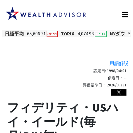
日経平均
65,606.71
TOPIX
4,074.93
NYダウ
54
-76.55
+19.08
用語解説
設定日:
1998/04/01
償還日：
--
評価基準日：
2026/07/31
フィデリティ・USハ
イ・イールド(毎