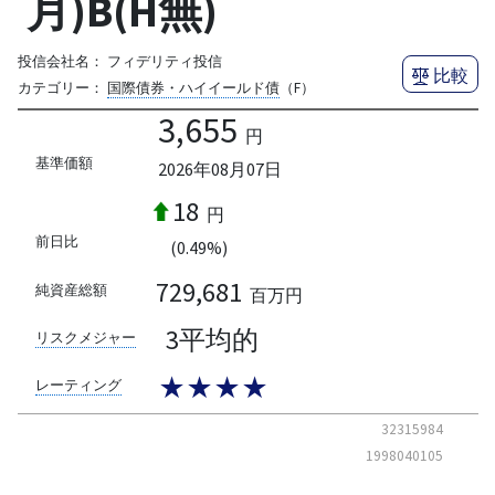
月)B(H無)
投信会社名：
フィデリティ投信
比較
カテゴリー：
国際債券・ハイイールド債
（F）
3,655
円
基準価額
2026年08月07日
18
円
前日比
(0.49%)
729,681
純資産総額
百万円
3平均的
リスクメジャー
★★★★
レーティング
32315984
1998040105