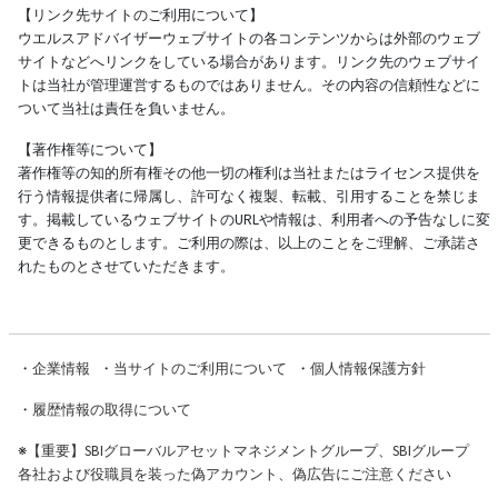
【リンク先サイトのご利用について】
ウエルスアドバイザーウェブサイトの各コンテンツからは外部のウェブ
サイトなどへリンクをしている場合があります。リンク先のウェブサイ
トは当社が管理運営するものではありません。その内容の信頼性などに
ついて当社は責任を負いません。
【著作権等について】
著作権等の知的所有権その他一切の権利は当社またはライセンス提供を
行う情報提供者に帰属し、許可なく複製、転載、引用することを禁じま
す。掲載しているウェブサイトのURLや情報は、利用者への予告なしに変
更できるものとします。ご利用の際は、以上のことをご理解、ご承諾さ
れたものとさせていただきます。
・
企業情報
・
当サイトのご利用について
・
個人情報保護方針
・
履歴情報の取得について
※
【重要】SBIグローバルアセットマネジメントグループ、SBIグループ
各社および役職員を装った偽アカウント、偽広告にご注意ください