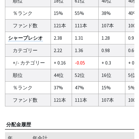
順位
18位
61位
40位
40位
％ランク
15%
55%
38%
40%
ファンド数
121本
111本
107本
100
シャープレシオ
2.38
1.31
1.28
0.97
カテゴリー
2.22
1.36
0.98
0.66
+/- カテゴリー
+ 0.16
-0.05
+ 0.3
+ 0.3
順位
44位
52位
16位
5位
％ランク
37%
47%
15%
5%
ファンド数
121本
111本
107本
100
分配金履歴
年
年合計