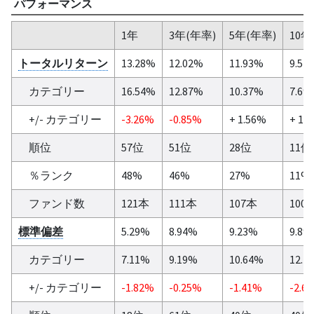
パフォーマンス
1年
3年(年率)
5年(年率)
10年
トータルリターン
13.28%
12.02%
11.93%
9.57
カテゴリー
16.54%
12.87%
10.37%
7.6%
+/- カテゴリー
-3.26%
-0.85%
+ 1.56%
+ 1.
順位
57位
51位
28位
11位
％ランク
48%
46%
27%
11%
ファンド数
121本
111本
107本
100
標準偏差
5.29%
8.94%
9.23%
9.8%
カテゴリー
7.11%
9.19%
10.64%
12.4
+/- カテゴリー
-1.82%
-0.25%
-1.41%
-2.6