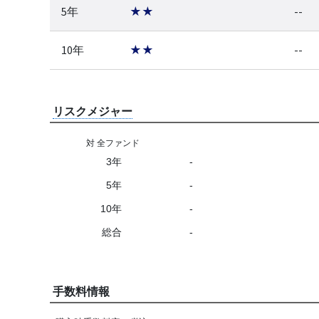
5年
★★
--
10年
★★
--
リスクメジャー
対 全ファンド
3年
-
5年
-
10年
-
総合
-
手数料情報