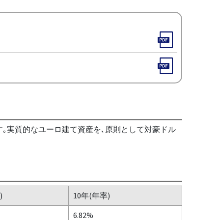
す｡実質的なユーロ建て資産を､原則として対豪ドル
)
10年(年率)
6.82%