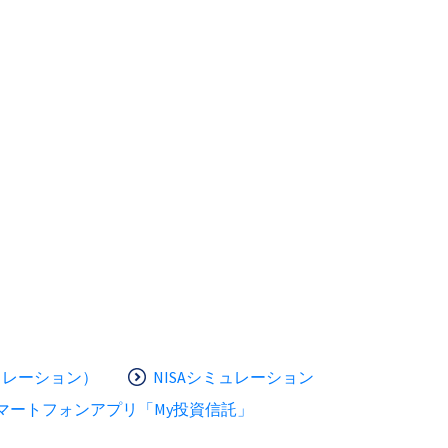
ュレーション）
NISAシミュレーション
マートフォンアプリ「My投資信託」