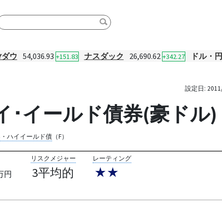
Yダウ
54,036.93
ナスダック
26,690.62
ドル・
+151.83
+342.27
設定日:
2011
イ･イールド債券(豪ドル)
券・ハイイールド債
（F）
リスクメジャー
レーティング
3平均的
★★
万円