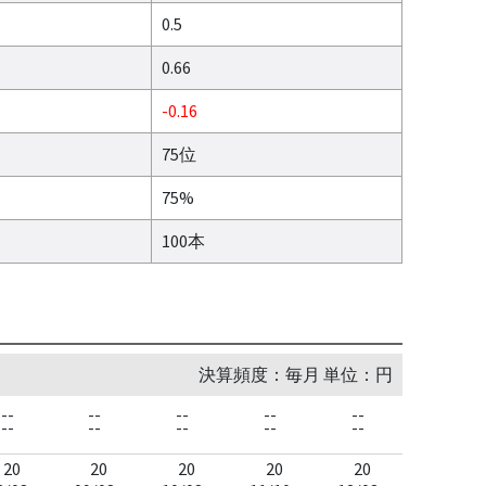
0.5
0.66
-0.16
75位
75%
100本
決算頻度：毎月 単位：円
--
--
--
--
--
--
--
--
--
--
20
20
20
20
20