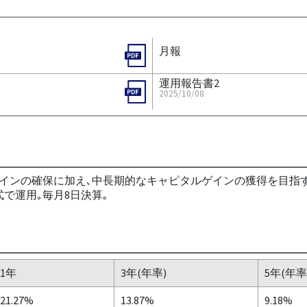
月報
運用報告書2
2025/10/08
ゲインの確保に加え､中長期的なキャピタルゲインの獲得を目指
で運用｡毎月8日決算｡
1年
3年(年率)
5年(年率
21.27%
13.87%
9.18%