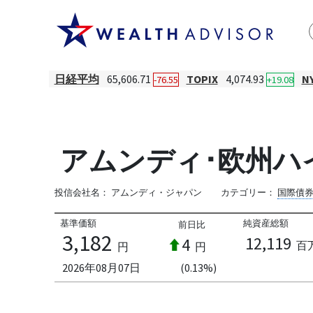
日経平均
65,606.71
TOPIX
4,074.93
N
-76.55
+19.08
アムンディ･欧州ハ
投信会社名：
アムンディ・ジャパン
カテゴリー：
国際債
基準価額
純資産総額
前日比
3,182
12,119
4
百
円
円
2026年08月07日
(0.13%)