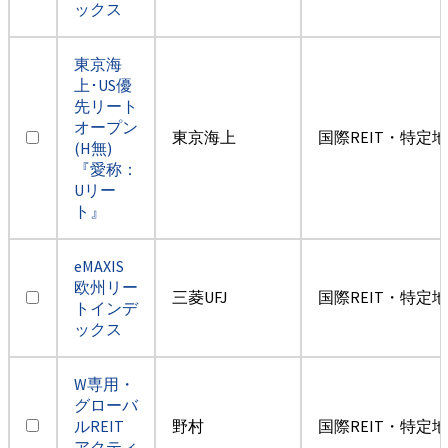
ックス
東京海
上･US優
先リート
オープン
東京海上
国際REIT・特定
(H無)
『愛称：
Uリー
ト』
eMAXIS
欧州リー
三菱UFJ
国際REIT・特定
トインデ
ックス
W専用・
グローバ
ルREIT
野村
国際REIT・特定
アクティ