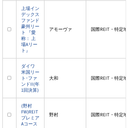
上場イン
デックス
ファンド
豪州リー
アモーヴァ
国際REIT・特定
ト 『愛
称： 上
場Aリー
ト』
ダイワ
米国リー
ト･ファ
大和
国際REIT・特定
ンドII(年
1回決算)
(野村
FW)REIT
野村
国際REIT・特定
プレミア
Aコース