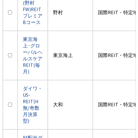
(野村
FW)REIT
野村
国際REIT・特定
プレミア
Bコース
東京海
上･グロ
ーバルヘ
東京海上
国際REIT・特定
ルスケア
REIT(毎
月)
ダイワ・
US-
REIT(H
大和
国際REIT・特定
無/奇数
月決算
型)
好配当グ