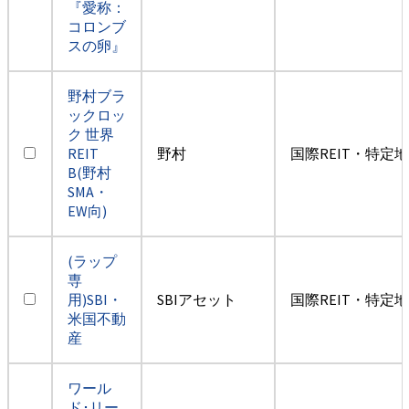
『愛称：
コロンブ
スの卵』
野村ブラ
ックロッ
ク 世界
REIT
野村
国際REIT・特定
B(野村
SMA・
EW向)
(ラップ
専
用)SBI・
SBIアセット
国際REIT・特定
米国不動
産
ワール
ド･リー