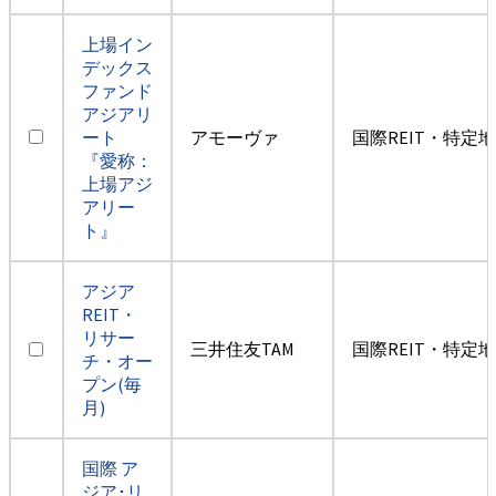
上場イン
デックス
ファンド
アジアリ
ート
アモーヴァ
国際REIT・特定
『愛称：
上場アジ
アリー
ト』
アジア
REIT・
リサー
三井住友TAM
国際REIT・特定
チ・オー
プン(毎
月)
国際 ア
ジア･リ