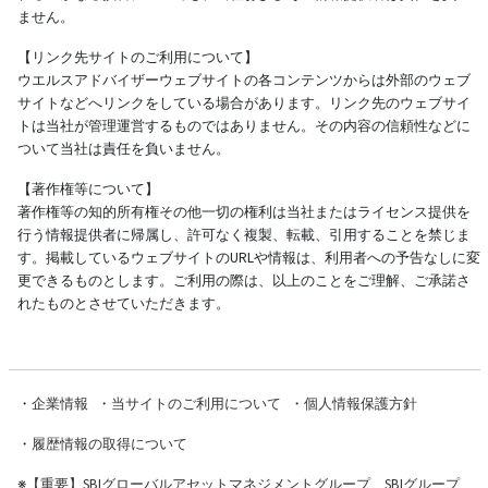
ません。
【リンク先サイトのご利用について】
ウエルスアドバイザーウェブサイトの各コンテンツからは外部のウェブ
サイトなどへリンクをしている場合があります。リンク先のウェブサイ
トは当社が管理運営するものではありません。その内容の信頼性などに
ついて当社は責任を負いません。
【著作権等について】
著作権等の知的所有権その他一切の権利は当社またはライセンス提供を
行う情報提供者に帰属し、許可なく複製、転載、引用することを禁じま
す。掲載しているウェブサイトのURLや情報は、利用者への予告なしに変
更できるものとします。ご利用の際は、以上のことをご理解、ご承諾さ
れたものとさせていただきます。
・
企業情報
・
当サイトのご利用について
・
個人情報保護方針
・
履歴情報の取得について
※
【重要】SBIグローバルアセットマネジメントグループ、SBIグループ