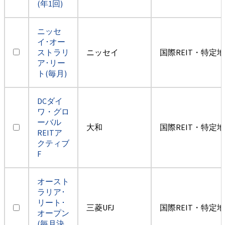
(年1回)
ニッセ
イ･オー
ストラリ
ニッセイ
国際REIT・特定
ア･リー
ト(毎月)
DCダイ
ワ・グロ
ーバル
大和
国際REIT・特定
REITア
クティブ
F
オースト
ラリア･
リート･
三菱UFJ
国際REIT・特定
オープン
(毎月決