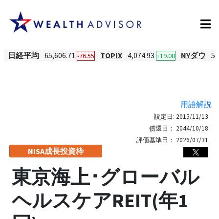
日経平均
65,606.71
TOPIX
4,074.93
NYダウ
54
-76.55
+19.08
用語解説
設定日:
2015/11/13
償還日：
2044/10/18
評価基準日：
2026/07/31
NISA成長投資枠
東京海上･グローバル
ヘルスケアREIT(年1