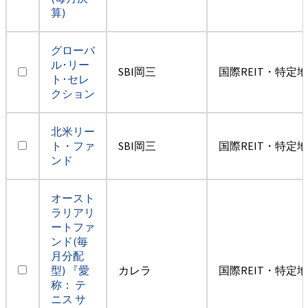
算)
グローバ
ル･リー
SBI岡三
国際REIT・特定
ト･セレ
クション
北米リー
ト・ファ
SBI岡三
国際REIT・特定
ンド
オースト
ラリアリ
ートファ
ンド(毎
月分配
型) 『愛
カレラ
国際REIT・特定
称： テ
ニス サ