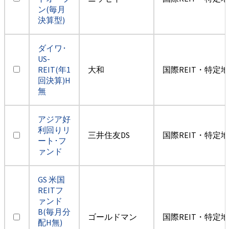
ン(毎月
決算型)
ダイワ･
US-
REIT(年1
大和
国際REIT・特定
回決算)H
無
アジア好
利回りリ
三井住友DS
国際REIT・特定
ート･フ
ァンド
GS 米国
REITフ
ァンド
B(毎月分
ゴールドマン
国際REIT・特定
配H無)