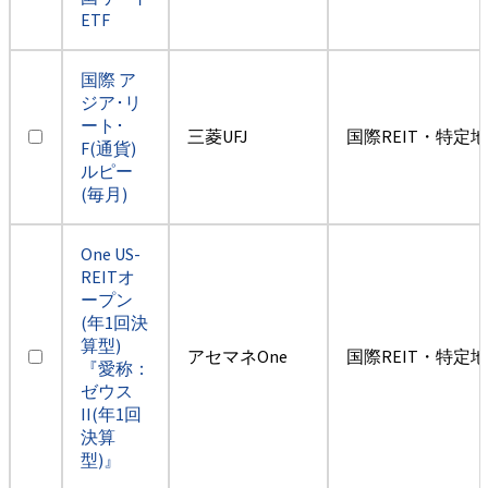
ETF
国際 ア
ジア･リ
ート･
三菱UFJ
国際REIT・特定
F(通貨)
ルピー
(毎月)
One US-
REITオ
ープン
(年1回決
算型)
アセマネOne
国際REIT・特定
『愛称：
ゼウス
II(年1回
決算
型)』