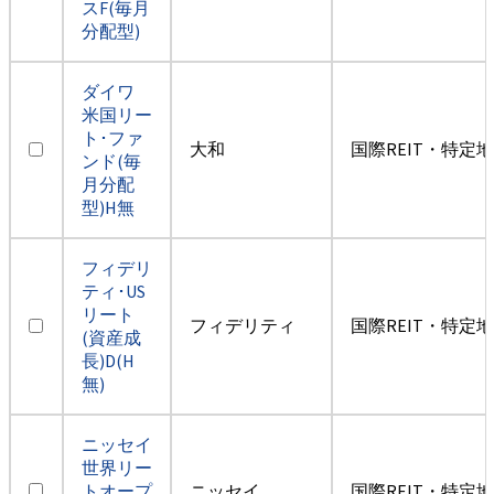
スF(毎月
分配型)
ダイワ
米国リー
ト･ファ
大和
国際REIT・特定
ンド(毎
月分配
型)H無
フィデリ
ティ･US
リート
フィデリティ
国際REIT・特定
(資産成
長)D(H
無)
ニッセイ
世界リー
トオープ
ニッセイ
国際REIT・特定