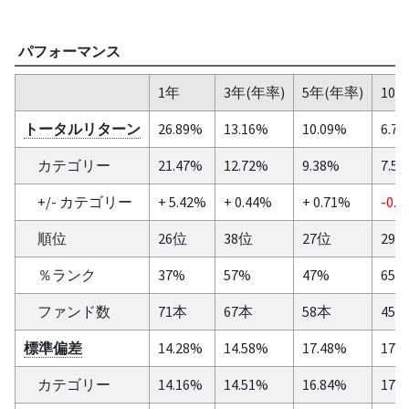
パフォーマンス
1年
3年(年率)
5年(年率)
10
トータルリターン
26.89%
13.16%
10.09%
6.7
カテゴリー
21.47%
12.72%
9.38%
7.5
+/- カテゴリー
+ 5.42%
+ 0.44%
+ 0.71%
-0.7
順位
26位
38位
27位
29
％ランク
37%
57%
47%
65%
ファンド数
71本
67本
58本
45
標準偏差
14.28%
14.58%
17.48%
17.
カテゴリー
14.16%
14.51%
16.84%
17.