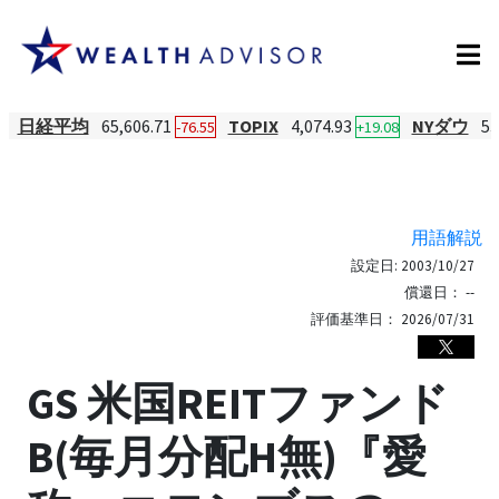
日経平均
65,606.71
TOPIX
4,074.93
NYダウ
53
-76.55
+19.08
用語解説
設定日:
2003/10/27
償還日：
--
評価基準日：
2026/07/31
GS 米国REITファンド
B(毎月分配H無)『愛