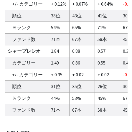
+/- カテゴリー
+ 0.12%
+ 0.07%
+ 0.64%
-0.0
順位
38位
43位
41位
30
％ランク
54%
65%
71%
67%
ファンド数
71本
67本
58本
45
シャープレシオ
1.84
0.88
0.57
0.38
カテゴリー
1.49
0.86
0.55
0.44
+/- カテゴリー
+ 0.35
+ 0.02
+ 0.02
-0.0
順位
31位
35位
26位
30
％ランク
44%
53%
45%
67%
ファンド数
71本
67本
58本
45