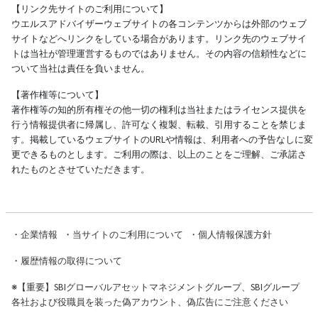
【リンク先サイトのご利用について】
ウエルスアドバイザーウェブサイトの各コンテンツからは外部のウェブ
サイトなどへリンクをしている場合があります。リンク先のウェブサイ
トは当社が管理運営するものではありません。その内容の信頼性などに
ついて当社は責任を負いません。
【著作権等について】
著作権等の知的所有権その他一切の権利は当社またはライセンス提供を
行う情報提供者に帰属し、許可なく複製、転載、引用することを禁じま
す。掲載しているウェブサイトのURLや情報は、利用者への予告なしに変
更できるものとします。ご利用の際は、以上のことをご理解、ご承諾さ
れたものとさせていただきます。
・
企業情報
・
当サイトのご利用について
・
個人情報保護方針
・
履歴情報の取得について
※
【重要】SBIグローバルアセットマネジメントグループ、SBIグループ
各社および役職員を装った偽アカウント、偽広告にご注意ください