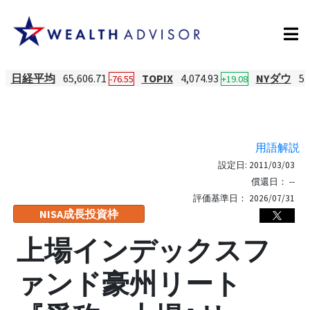
日経平均
65,606.71
TOPIX
4,074.93
NYダウ
54
-76.55
+19.08
用語解説
設定日:
2011/03/03
償還日：
--
評価基準日：
2026/07/31
NISA成長投資枠
上場インデックスフ
ァンド豪州リート