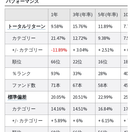
パフォーマンス
1年
3年(年率)
5年(年率)
10
トータルリターン
9.58%
15.76%
11.89%
7.7
カテゴリー
21.47%
12.72%
9.38%
7.5
+/- カテゴリー
-11.89%
+ 3.04%
+ 2.51%
+ 0
順位
66位
22位
16位
18
％ランク
93%
33%
28%
40
ファンド数
71本
67本
58本
45
標準偏差
20.05%
20.51%
22.99%
25.
カテゴリー
14.16%
14.51%
16.84%
17.
+/- カテゴリー
+ 5.89%
+ 6%
+ 6.15%
+ 7