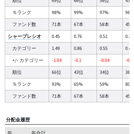
順位
69位
66位
56位
43
％ランク
98%
99%
97%
96
ファンド数
71本
67本
58本
45
シャープレシオ
0.45
0.76
0.51
0.31
カテゴリー
1.49
0.86
0.55
0.44
+/- カテゴリー
-1.04
-0.1
-0.04
-0.1
順位
66位
43位
34位
36
％ランク
93%
65%
59%
80
ファンド数
71本
67本
58本
45
分配金履歴
年
年合計