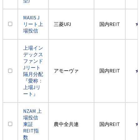
型)
MAXIS J
リート上
三菱UFJ
国内REIT
場投信
上場イン
デックス
ファンド
Jリート
アモーヴァ
国内REIT
隔月分配
『愛称：
上場Jリ
ート』
NZAM 上
場投信
東証
農中全共連
国内REIT
REIT指
数