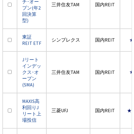
チ･オー
三井住友TAM
国内REIT
プン(年2
回決算
型)
東証
シンプレクス
国内REIT
REIT ETF
Jリート
インデッ
クス･オ
三井住友TAM
国内REIT
ープン
(SMA)
MAXIS高
利回りJ
三菱UFJ
国内REIT
★
リート上
場投信