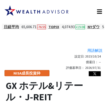
日経平均
65,606.71
TOPIX
4,074.93
NYダウ
53
-76.55
+19.08
用語解説
設定日:
2023/10/24
償還日：
--
評価基準日：
2026/07/31
NISA成長投資枠
GX ホテル&リテー
ル・J-REIT