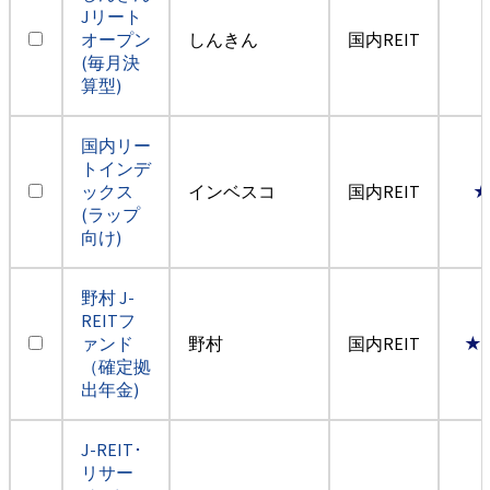
Jリート
オープン
しんきん
国内REIT
(毎月決
算型)
国内リー
トインデ
ックス
インベスコ
国内REIT
(ラップ
向け)
野村 J-
REITフ
ァンド
野村
国内REIT
★
（確定拠
出年金)
J-REIT･
リサー