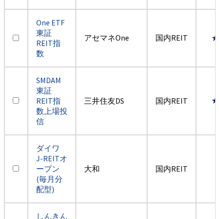
One ETF
東証
アセマネOne
国内REIT
REIT指
数
SMDAM
東証
REIT指
三井住友DS
国内REIT
数上場投
信
ダイワ
J-REITオ
ープン
大和
国内REIT
(毎月分
配型)
しんきん