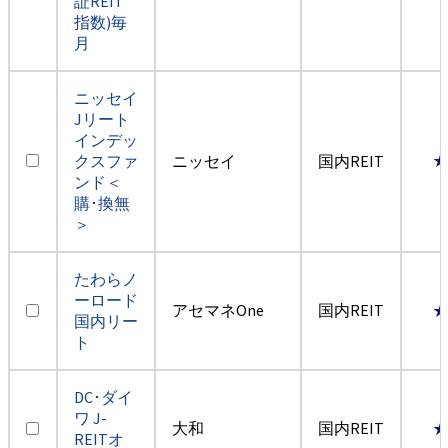
証REIT
指数)毎
月
ニッセイ
Jリート
インデッ
クスファ
ニッセイ
国内REIT
ンド＜
購･換無
＞
たわらノ
ーロード
アセマネOne
国内REIT
国内リー
ト
DC･ダイ
ワ J-
大和
国内REIT
REITオ