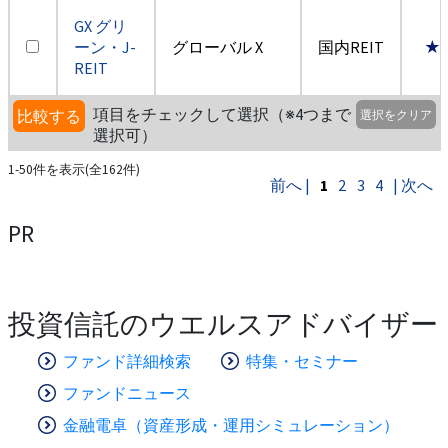
GX グリ
ーン・J-
グローバル X
国内REIT
★
REIT
項目をチェックして選択（※4つまで
比較する
選択をクリア
選択可）
1-50件を表示(全162件)
前へ |
1
2
3
4
| 次へ
PR
投資信託のウエルスアドバイザー
ファンド詳細検索
特集・セミナー
ファンドニュース
金融電卓（資産形成・運用シミュレーション）