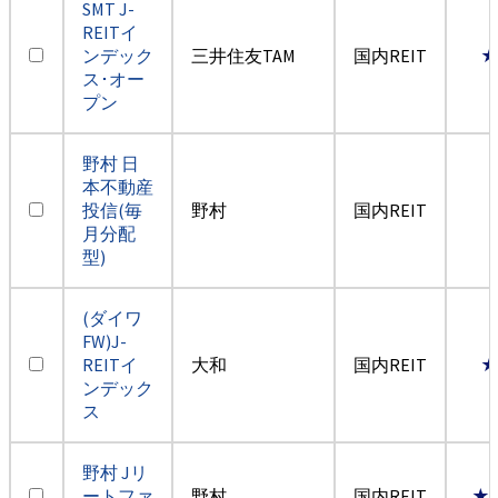
SMT J-
REITイ
ンデック
三井住友TAM
国内REIT
ス･オー
プン
野村 日
本不動産
投信(毎
野村
国内REIT
月分配
型)
(ダイワ
FW)J-
REITイ
大和
国内REIT
ンデック
ス
野村 Jリ
ートファ
野村
国内REIT
★