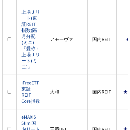
上場Ｊリ
ート(東
証REIT
指数)隔
月分配
アモーヴァ
国内REIT
(ミニ)
『愛称：
上場Ｊリ
ート(ミ
ニ)』
iFreeETF
東証
大和
国内REIT
★
REIT
Core指数
eMAXIS
Slim 国
内リート
三菱UFJ
国内REIT
★