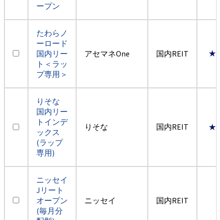
ープン
たわらノ
ーロード
国内リー
アセマネOne
国内REIT
★
ト＜ラッ
プ専用＞
りそな
国内リー
トインデ
りそな
国内REIT
★
ックス
(ラップ
専用)
ニッセイ
Jリート
オープン
ニッセイ
国内REIT
(毎月分