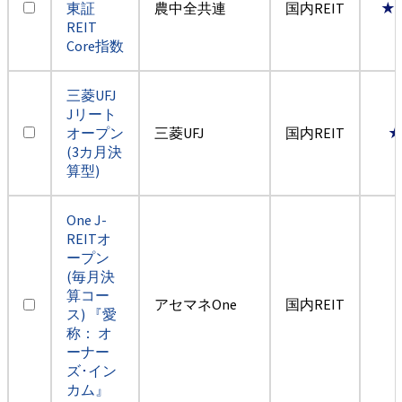
東証
農中全共連
国内REIT
★
REIT
Core指数
三菱UFJ
Jリート
オープン
三菱UFJ
国内REIT
(3カ月決
算型)
One J-
REITオ
ープン
(毎月決
算コー
アセマネOne
国内REIT
ス) 『愛
称： オ
ーナー
ズ･イン
カム』