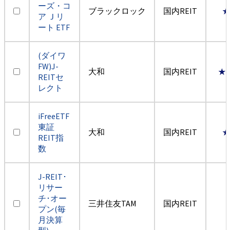
ーズ・コ
ブラックロック
国内REIT
ア Ｊリ
ート ETF
(ダイワ
FW)J-
大和
国内REIT
★
REITセ
レクト
iFreeETF
東証
大和
国内REIT
REIT指
数
J-REIT･
リサー
チ･オー
三井住友TAM
国内REIT
プン(毎
月決算