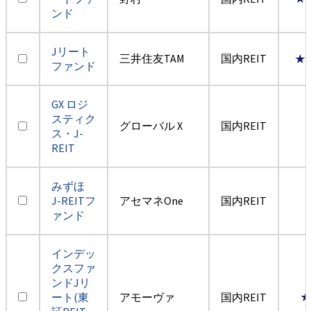
ンド
Jリート
三井住友TAM
国内REIT
★
ファンド
GX ロジ
スティク
グローバル X
国内REIT
ス・J-
REIT
みずほ
J-REITフ
アセマネOne
国内REIT
ァンド
インデッ
クスファ
ンドJリ
ート(東
アモーヴァ
国内REIT