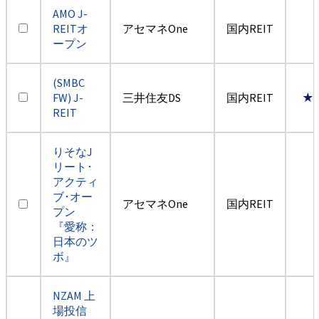
AMO J-
REITオ
アセマネOne
国内REIT
ープン
(SMBC
FW) J-
三井住友DS
国内REIT
★
REIT
りそなJ
リート･
アクティ
ブ･オー
アセマネOne
国内REIT
プン
『愛称：
日本のツ
ボ』
NZAM 上
場投信