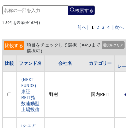
検索する
1-50件を表示(全162件)
前へ |
1
2
3
4
| 次へ
項目をチェックして選択（※4つまで
比較する
選択をクリア
選択可）
比較
ファンド名
会社名
カテゴリー
レー
(NEXT
FUNDS)
東証
野村
国内REIT
REIT指
数連動型
上場投信
iシェア