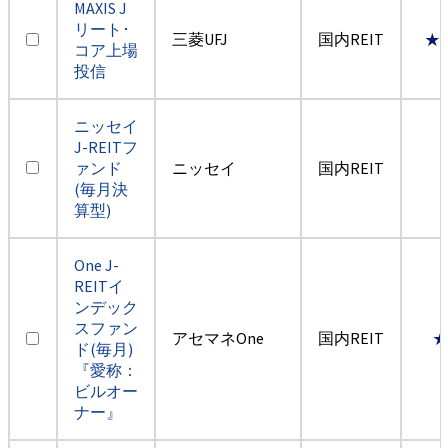
MAXIS J
リート･
三菱UFJ
国内REIT
★
コア上場
投信
ニッセイ
J-REITフ
ァンド
ニッセイ
国内REIT
(毎月決
算型)
One J-
REITイ
ンデック
スファン
アセマネOne
国内REIT
ド(毎月)
『愛称：
ビルオー
ナー』