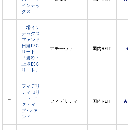
インデッ
クス
上場イン
デックス
ファンド
日経ESG
アモーヴァ
国内REIT
リート
『愛称：
上場ESG
リート』
フィデリ
ティ･Jリ
ート･ア
フィデリティ
国内REIT
★
クティ
ブ･ファ
ンド