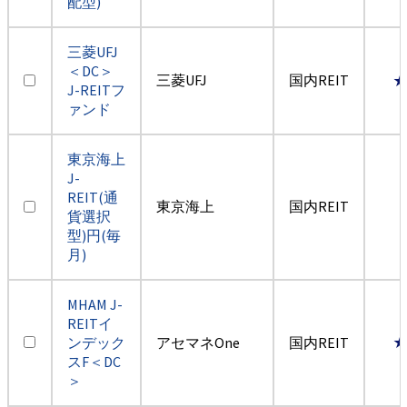
配型)
三菱UFJ
＜DC＞
三菱UFJ
国内REIT
J-REITフ
ァンド
東京海上
J-
REIT(通
東京海上
国内REIT
貨選択
型)円(毎
月)
MHAM J-
REITイ
ンデック
アセマネOne
国内REIT
スF＜DC
＞