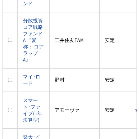
ンド
分散投資
コア戦略
ファンド
A 『愛
三井住友TAM
安定
称： コア
ラップ
A』
マイ･ロ
野村
安定
ード
スマー
ト･ファ
アモーヴァ
安定
イブ(1年
決算型)
楽天･イ