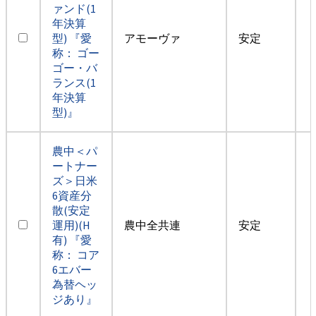
ァンド(1
年決算
型) 『愛
アモーヴァ
安定
称： ゴー
ゴー・バ
ランス(1
年決算
型)』
農中＜パ
ートナー
ズ＞日米
6資産分
散(安定
運用)(H
農中全共連
安定
有) 『愛
称： コア
6エバー
為替ヘッ
ジあり』