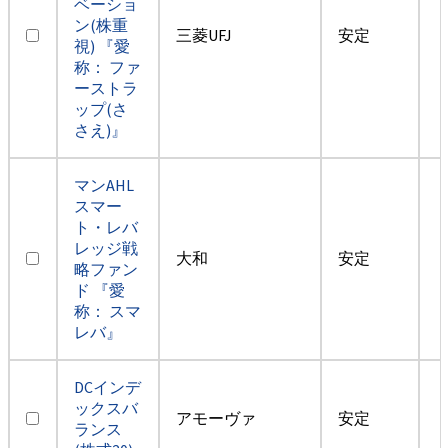
ベーショ
ン(株重
三菱UFJ
安定
視) 『愛
称： ファ
ーストラ
ップ(さ
さえ)』
マンAHL
スマー
ト・レバ
レッジ戦
大和
安定
略ファン
ド 『愛
称： スマ
レバ』
DCインデ
ックスバ
アモーヴァ
安定
ランス