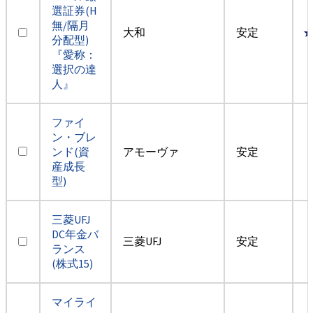
選証券(H
無/隔月
大和
安定
分配型)
『愛称：
選択の達
人』
ファイ
ン・ブレ
ンド(資
アモーヴァ
安定
産成長
型)
三菱UFJ
DC年金バ
三菱UFJ
安定
ランス
(株式15)
マイライ