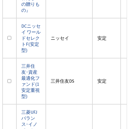
の贈りも
の』
DCニッセ
イ ワール
ドセレク
ニッセイ
安定
トF(安定
型)
三井住
友･資産
最適化フ
三井住友DS
安定
ァンド(1
安定重視
型)
三菱UFJ
バラン
ス･イノ