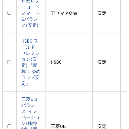
たわらノ
ーロード
スマート
アセマネOne
安定
Gバラン
ス(安定)
HSBC ワ
ールド･
セレクシ
ョン(安
HSBC
安定
定) 『愛
称： ゆめ
ラップ安
定』
三菱UFJ
バラン
ス･イノ
ベーショ
ン(株抑
三菱UFJ
安定