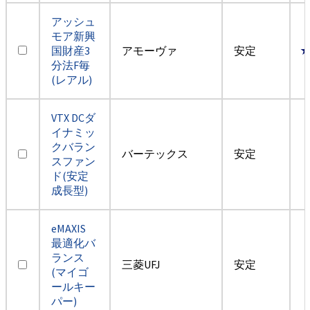
アッシュ
モア新興
国財産3
アモーヴァ
安定
分法F毎
(レアル)
VTX DCダ
イナミッ
クバラン
バーテックス
安定
スファン
ド(安定
成長型)
eMAXIS
最適化バ
ランス
三菱UFJ
安定
(マイゴ
ールキー
パー)