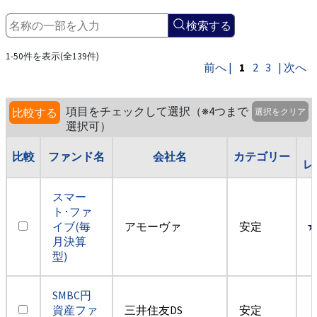
検索する
1-50件を表示(全139件)
前へ |
1
2
3
| 次へ
項目をチェックして選択（※4つまで
比較する
選択をクリア
選択可）
比較
ファンド名
会社名
カテゴリー
レ
スマー
ト･ファ
イブ(毎
アモーヴァ
安定
月決算
型)
SMBC円
資産ファ
三井住友DS
安定