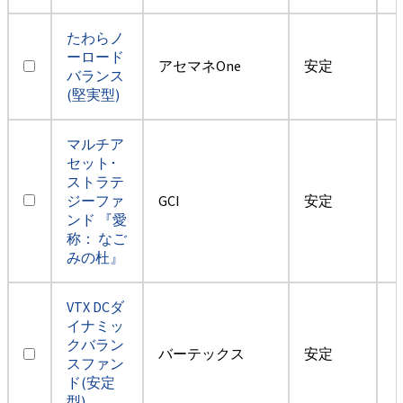
たわらノ
ーロード
アセマネOne
安定
バランス
(堅実型)
マルチア
セット･
ストラテ
ジーファ
GCI
安定
ンド 『愛
称： なご
みの杜』
VTX DCダ
イナミッ
クバラン
バーテックス
安定
スファン
ド(安定
型)