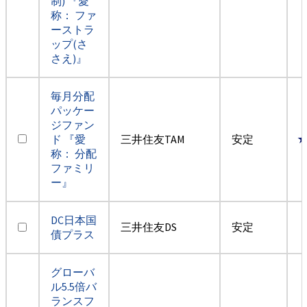
制) 『愛
称： ファ
ーストラ
ップ(さ
さえ)』
毎月分配
パッケー
ジファン
ド 『愛
三井住友TAM
安定
称： 分配
ファミリ
ー』
DC日本国
三井住友DS
安定
債プラス
グローバ
ル5.5倍バ
ランスフ