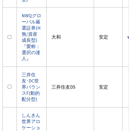
NWQグロ
ーバル厳
選証券(H
無/資産
大和
安定
成長型)
『愛称：
選択の達
人』
三井住
友･DC世
界バラン
三井住友DS
安定
スF(動的
配分型)
しんきん
世界アロ
ケーショ