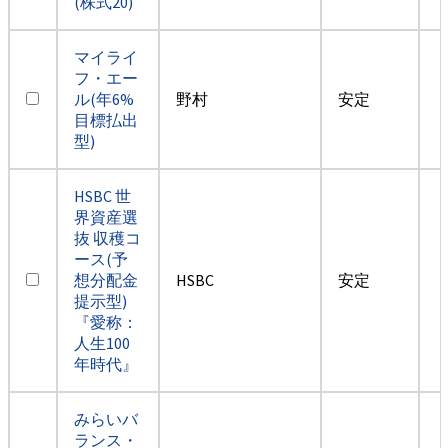
(株式20)
マイライ
フ・エー
ル(年6%
野村
安定
目標払出
型)
HSBC 世
界資産選
抜 収穫コ
ース(予
想分配金
HSBC
安定
提示型)
『愛称：
人生100
年時代』
みらいバ
ランス・