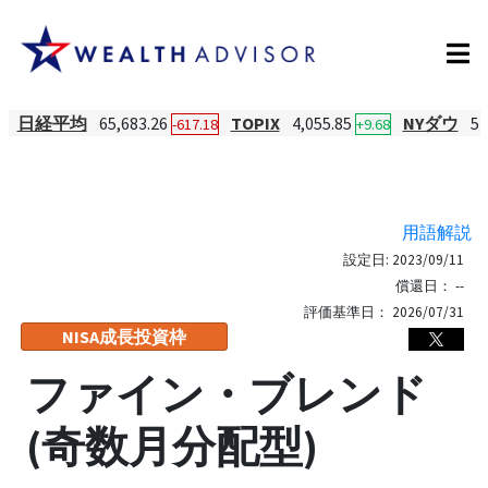
日経平均
65,683.26
TOPIX
4,055.85
NYダウ
54
-617.18
+9.68
用語解説
設定日:
2023/09/11
償還日：
--
評価基準日：
2026/07/31
NISA成長投資枠
ファイン・ブレンド
(奇数月分配型)