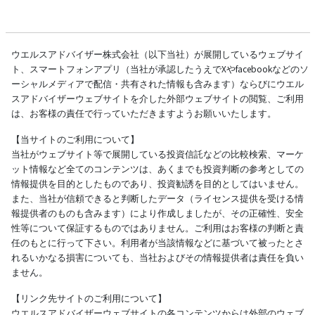
ウエルスアドバイザー株式会社（以下当社）が展開しているウェブサイ
ト、スマートフォンアプリ（当社が承認したうえでXやfacebookなどのソ
ーシャルメディアで配信・共有された情報も含みます）ならびにウエル
スアドバイザーウェブサイトを介した外部ウェブサイトの閲覧、ご利用
は、お客様の責任で行っていただきますようお願いいたします。
【当サイトのご利用について】
当社がウェブサイト等で展開している投資信託などの比較検索、マーケ
ット情報など全てのコンテンツは、あくまでも投資判断の参考としての
情報提供を目的としたものであり、投資勧誘を目的としてはいません。
また、当社が信頼できると判断したデータ（ライセンス提供を受ける情
報提供者のものも含みます）により作成しましたが、その正確性、安全
性等について保証するものではありません。ご利用はお客様の判断と責
任のもとに行って下さい。利用者が当該情報などに基づいて被ったとさ
れるいかなる損害についても、当社およびその情報提供者は責任を負い
ません。
【リンク先サイトのご利用について】
ウエルスアドバイザーウェブサイトの各コンテンツからは外部のウェブ