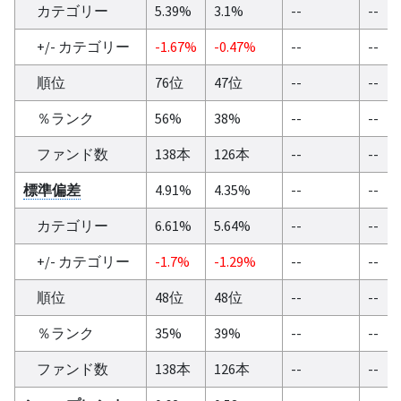
カテゴリー
5.39%
3.1%
--
--
+/- カテゴリー
-1.67%
-0.47%
--
--
順位
76位
47位
--
--
％ランク
56%
38%
--
--
ファンド数
138本
126本
--
--
標準偏差
4.91%
4.35%
--
--
カテゴリー
6.61%
5.64%
--
--
+/- カテゴリー
-1.7%
-1.29%
--
--
順位
48位
48位
--
--
％ランク
35%
39%
--
--
ファンド数
138本
126本
--
--