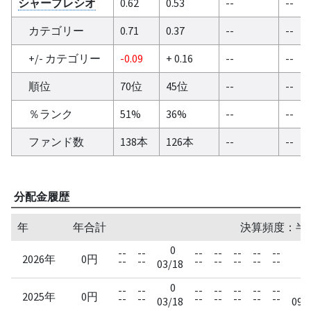
シャープレシオ
0.62
0.53
--
--
カテゴリー
0.71
0.37
--
--
+/- カテゴリー
-0.09
+ 0.16
--
--
順位
70位
45位
--
--
％ランク
51%
36%
--
--
ファンド数
138本
126本
--
--
分配金履歴
年
年合計
決算頻度：半
0
--
--
--
--
--
--
--
--
2026年
0円
--
--
--
--
--
--
--
--
03/18
0
0
--
--
--
--
--
--
--
2025年
0円
--
--
--
--
--
--
--
03/18
09/