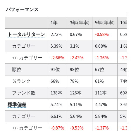
パフォーマンス
1年
3年(年率)
5年(年率)
10年
トータルリターン
2.73%
0.67%
-0.58%
0.39
カテゴリー
5.39%
3.1%
0.68%
1.69
+/- カテゴリー
-2.66%
-2.43%
-1.26%
-1.3
順位
91位
98位
67位
44位
％ランク
66%
78%
61%
74%
ファンド数
138本
126本
111本
60本
標準偏差
5.74%
5.11%
4.47%
3.63
カテゴリー
6.61%
5.64%
5.84%
5%
+/- カテゴリー
-0.87%
-0.53%
-1.37%
-1.3