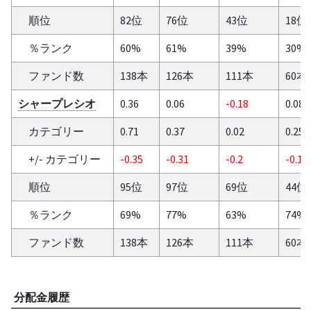
順位
82位
76位
43位
18位
％ランク
60%
61%
39%
30%
ファンド数
138本
126本
111本
60本
シャープレシオ
0.36
0.06
-0.18
0.08
カテゴリー
0.71
0.37
0.02
0.25
+/- カテゴリー
-0.35
-0.31
-0.2
-0.17
順位
95位
97位
69位
44位
％ランク
69%
77%
63%
74%
ファンド数
138本
126本
111本
60本
分配金履歴