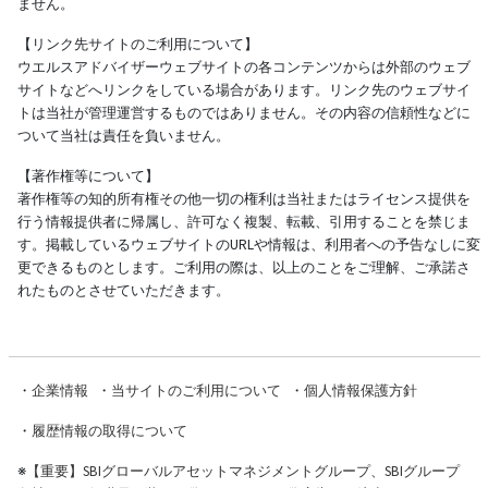
ません。
【リンク先サイトのご利用について】
ウエルスアドバイザーウェブサイトの各コンテンツからは外部のウェブ
サイトなどへリンクをしている場合があります。リンク先のウェブサイ
トは当社が管理運営するものではありません。その内容の信頼性などに
ついて当社は責任を負いません。
【著作権等について】
著作権等の知的所有権その他一切の権利は当社またはライセンス提供を
行う情報提供者に帰属し、許可なく複製、転載、引用することを禁じま
す。掲載しているウェブサイトのURLや情報は、利用者への予告なしに変
更できるものとします。ご利用の際は、以上のことをご理解、ご承諾さ
れたものとさせていただきます。
・
企業情報
・
当サイトのご利用について
・
個人情報保護方針
・
履歴情報の取得について
※
【重要】SBIグローバルアセットマネジメントグループ、SBIグループ