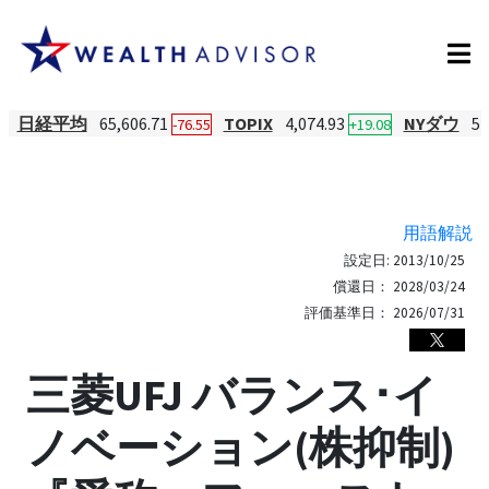
日経平均
65,606.71
TOPIX
4,074.93
NYダウ
54
-76.55
+19.08
用語解説
設定日:
2013/10/25
償還日：
2028/03/24
評価基準日：
2026/07/31
三菱UFJ バランス･イ
ノベーション(株抑制)