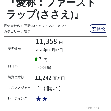
『愛称：ファースト
ラップ(ささえ)』
投信会社名：
三菱UFJアセットマネジメント
比較
カテゴリー：
安定
11,358
円
基準価額
2026年08月07日
7
円
前日比
(0.06%)
11,242
純資産総額
百万円
1（低い）
リスクメジャー
★★
レーティング
0331L13A